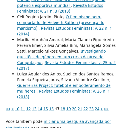
potência esportiva mundial
,
Revista Estudos
Feministas: v. 21 n. 3 (2013)
Céli Regina Jardim Pinto,
O feminismo bem-
comportado de Heleieth Saffioti (presença do
marxismo)
,
Revista Estudos Feministas: v. 22 n. 1
(2014)
Marília Abrahão Amaral, Maria Claudia Figueiredo
Pereira Emer, Silvia Amélia Bim, Mariangela Gomes
Setti, Marcelo Mikosz Gonçalves,
Investigando
questões de gênero em um curso da área de
Computação
,
Revista Estudos Feministas: v. 25 n. 2
(2017)
Luiza Aguiar dos Anjos, Suellen dos Santos Ramos,
Pamela Siqueira Joras, Silvana Vilondre Goellner,
Guerreiras Project: futebol e empoderamento de
mulheres
,
Revista Estudos Feministas: v. 26 n. 1
(2018)
<<
<
10
11
12
13
14
15
16
17
18
19
20
21
22
23
24
>
>>
Você também pode
iniciar uma pesquisa avançada por