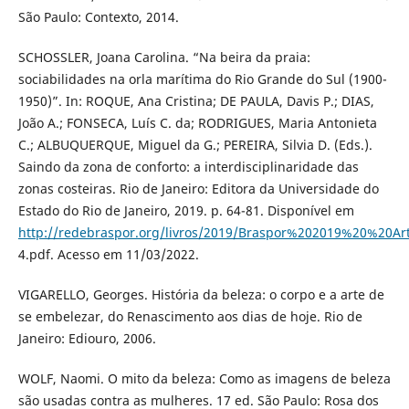
São Paulo: Contexto, 2014.
SCHOSSLER, Joana Carolina. “Na beira da praia:
sociabilidades na orla marítima do Rio Grande do Sul (1900-
1950)”. In: ROQUE, Ana Cristina; DE PAULA, Davis P.; DIAS,
João A.; FONSECA, Luís C. da; RODRIGUES, Maria Antonieta
C.; ALBUQUERQUE, Miguel da G.; PEREIRA, Silvia D. (Eds.).
Saindo da zona de conforto: a interdisciplinaridade das
zonas costeiras. Rio de Janeiro: Editora da Universidade do
Estado do Rio de Janeiro, 2019. p. 64-81. Disponível em
http://redebraspor.org/livros/2019/Braspor%202019%20%20Ar
4.pdf. Acesso em 11/03/2022.
VIGARELLO, Georges. História da beleza: o corpo e a arte de
se embelezar, do Renascimento aos dias de hoje. Rio de
Janeiro: Ediouro, 2006.
WOLF, Naomi. O mito da beleza: Como as imagens de beleza
são usadas contra as mulheres. 17 ed. São Paulo: Rosa dos