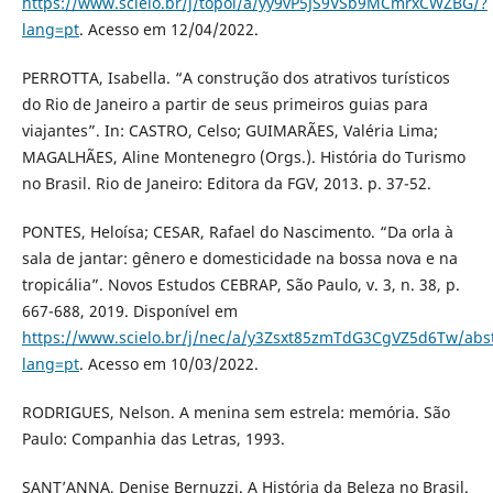
https://www.scielo.br/j/topoi/a/yy9vP5JS9VSb9MCmrxCWZBG/?
lang=pt
. Acesso em 12/04/2022.
PERROTTA, Isabella. “A construção dos atrativos turísticos
do Rio de Janeiro a partir de seus primeiros guias para
viajantes”. In: CASTRO, Celso; GUIMARÃES, Valéria Lima;
MAGALHÃES, Aline Montenegro (Orgs.). História do Turismo
no Brasil. Rio de Janeiro: Editora da FGV, 2013. p. 37-52.
PONTES, Heloísa; CESAR, Rafael do Nascimento. “Da orla à
sala de jantar: gênero e domesticidade na bossa nova e na
tropicália”. Novos Estudos CEBRAP, São Paulo, v. 3, n. 38, p.
667-688, 2019. Disponível em
https://www.scielo.br/j/nec/a/y3Zsxt85zmTdG3CgVZ5d6Tw/abst
lang=pt
. Acesso em 10/03/2022.
RODRIGUES, Nelson. A menina sem estrela: memória. São
Paulo: Companhia das Letras, 1993.
SANT’ANNA, Denise Bernuzzi. A História da Beleza no Brasil.