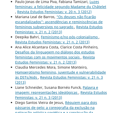
Paulo Jonas de Lima Piva, Fabiana Tamizari,
Luzes
femininas: a felicidade segundo Madame du Châtelet
,
Revista Estudos Feministas: v. 20 n. 3 (2012)
Mariana Leal de Barros,
“Os deuses não ficarão
escandalizados”: ascendências e reminiscências de
femininos subversivos no sagrado
,
Revista Estudos
Feministas: v. 21 n. 2 (2013)
Deepika Bahri,
Feminismo e/no pós-colonialismo
,
Revista Estudos Feministas: v. 21 n. 2 (2013)
Ana Alice Alcantara Costa, Clarice Costa Pinheiro,
Desafios da linguagem no diálogo dos estudos
feministas com os movimentos sociais
,
Revista
Estudos Feministas: v. 21 n. 2 (2013)
Claudia Mercedes Mora, Simone Monteiro,
Homoerotismo feminino, juventude e vulnerabilidade
às DSTs/Aids
,
Revista Estudos Feministas: v. 21 n. 3
(2013)
Liane Schneider, Susana Bornéo Funck,
Palavra e
imagem: representações ideológicas
,
Revista Estudos
Feministas: v. 21 n. 3 (2013)
Diego Santos Vieira de Jesus,
Réquiem para dois
pássaros de gelo: a coreografia da exclusão na
patinação artística soviética e a construção da