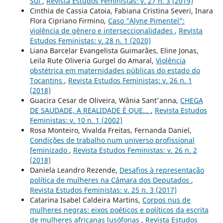
Sul
,
Revista Estudos Feministas: v. 27 n. 3 (2019)
Cinthia de Cassia Catoia, Fabiana Cristina Severi, Inara
Flora Cipriano Firmino,
Caso “Alyne Pimentel”:
violência de gênero e interseccionalidades
,
Revista
Estudos Feministas: v. 28 n. 1 (2020)
Liana Barcelar Evangelista Guimarães, Eline Jonas,
Leila Rute Oliveria Gurgel do Amaral,
Violência
obstétrica em maternidades públicas do estado do
Tocantins
,
Revista Estudos Feministas: v. 26 n. 1
(2018)
Guacira Cesar de Oliveira, Wânia Sant'anna,
CHEGA
DE SAUDADE, A REALIDADE É QUE...
,
Revista Estudos
Feministas: v. 10 n. 1 (2002)
Rosa Monteiro, Vivalda Freitas, Fernanda Daniel,
Condições de trabalho num universo profissional
feminizado
,
Revista Estudos Feministas: v. 26 n. 2
(2018)
Daniela Leandro Rezende,
Desafios à representação
política de mulheres na Câmara dos Deputados
,
Revista Estudos Feministas: v. 25 n. 3 (2017)
Catarina Isabel Caldeira Martins,
Corpos nus de
mulheres negras: eixos poéticos e políticos da escrita
de mulheres africanas lusófonas
,
Revista Estudos