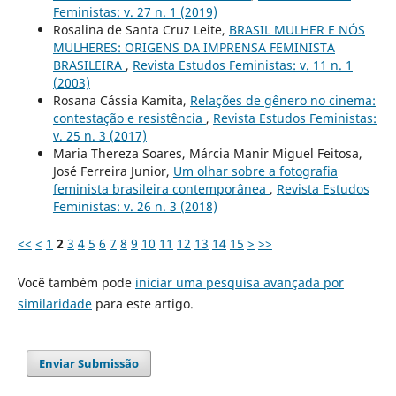
Feministas: v. 27 n. 1 (2019)
Rosalina de Santa Cruz Leite,
BRASIL MULHER E NÓS
MULHERES: ORIGENS DA IMPRENSA FEMINISTA
BRASILEIRA
,
Revista Estudos Feministas: v. 11 n. 1
(2003)
Rosana Cássia Kamita,
Relações de gênero no cinema:
contestação e resistência
,
Revista Estudos Feministas:
v. 25 n. 3 (2017)
Maria Thereza Soares, Márcia Manir Miguel Feitosa,
José Ferreira Junior,
Um olhar sobre a fotografia
feminista brasileira contemporânea
,
Revista Estudos
Feministas: v. 26 n. 3 (2018)
<<
<
1
2
3
4
5
6
7
8
9
10
11
12
13
14
15
>
>>
Você também pode
iniciar uma pesquisa avançada por
similaridade
para este artigo.
Enviar Submissão