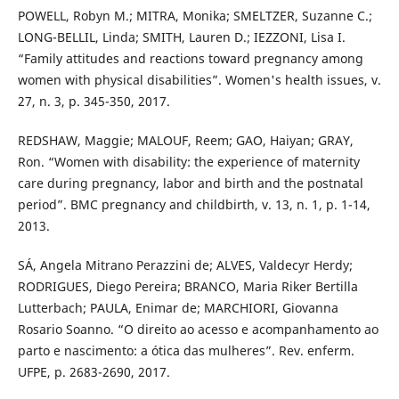
POWELL, Robyn M.; MITRA, Monika; SMELTZER, Suzanne C.;
LONG-BELLIL, Linda; SMITH, Lauren D.; IEZZONI, Lisa I.
“Family attitudes and reactions toward pregnancy among
women with physical disabilities”. Women's health issues, v.
27, n. 3, p. 345-350, 2017.
REDSHAW, Maggie; MALOUF, Reem; GAO, Haiyan; GRAY,
Ron. “Women with disability: the experience of maternity
care during pregnancy, labor and birth and the postnatal
period”. BMC pregnancy and childbirth, v. 13, n. 1, p. 1-14,
2013.
SÁ, Angela Mitrano Perazzini de; ALVES, Valdecyr Herdy;
RODRIGUES, Diego Pereira; BRANCO, Maria Riker Bertilla
Lutterbach; PAULA, Enimar de; MARCHIORI, Giovanna
Rosario Soanno. “O direito ao acesso e acompanhamento ao
parto e nascimento: a ótica das mulheres”. Rev. enferm.
UFPE, p. 2683-2690, 2017.