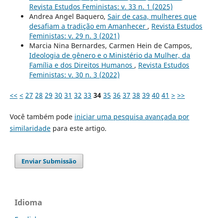
Revista Estudos Feministas: v. 33 n. 1 (2025)
Andrea Angel Baquero,
Sair de casa, mulheres que
desafiam a tradição em Amanhecer
,
Revista Estudos
Feministas: v. 29 n. 3 (2021)
Marcia Nina Bernardes, Carmen Hein de Campos,
Ideologia de gênero e o Ministério da Mulher, da
Família e dos Direitos Humanos
,
Revista Estudos
Feministas: v. 30 n. 3 (2022)
<<
<
27
28
29
30
31
32
33
34
35
36
37
38
39
40
41
>
>>
Você também pode
iniciar uma pesquisa avançada por
similaridade
para este artigo.
Enviar Submissão
Idioma