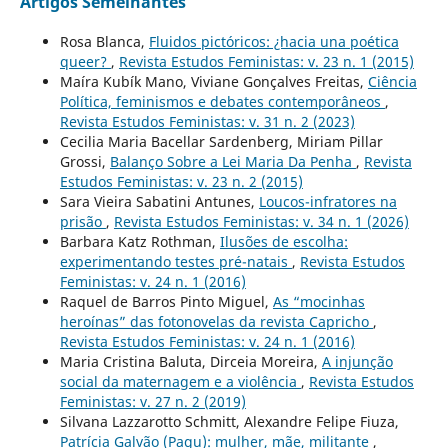
Artigos Semelhantes
Rosa Blanca,
Fluidos pictóricos: ¿hacia una poética
queer?
,
Revista Estudos Feministas: v. 23 n. 1 (2015)
Maíra Kubík Mano, Viviane Gonçalves Freitas,
Ciência
Política, feminismos e debates contemporâneos
,
Revista Estudos Feministas: v. 31 n. 2 (2023)
Cecilia Maria Bacellar Sardenberg, Miriam Pillar
Grossi,
Balanço Sobre a Lei Maria Da Penha
,
Revista
Estudos Feministas: v. 23 n. 2 (2015)
Sara Vieira Sabatini Antunes,
Loucos-infratores na
prisão
,
Revista Estudos Feministas: v. 34 n. 1 (2026)
Barbara Katz Rothman,
Ilusões de escolha:
experimentando testes pré-natais
,
Revista Estudos
Feministas: v. 24 n. 1 (2016)
Raquel de Barros Pinto Miguel,
As “mocinhas
heroínas” das fotonovelas da revista Capricho
,
Revista Estudos Feministas: v. 24 n. 1 (2016)
Maria Cristina Baluta, Dirceia Moreira,
A injunção
social da maternagem e a violência
,
Revista Estudos
Feministas: v. 27 n. 2 (2019)
Silvana Lazzarotto Schmitt, Alexandre Felipe Fiuza,
Patrícia Galvão (Pagu): mulher, mãe, militante
,