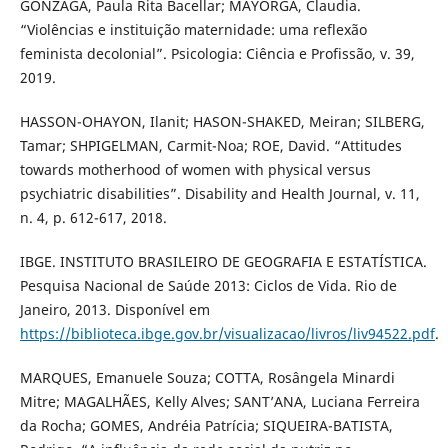
GONZAGA, Paula Rita Bacellar; MAYORGA, Claudia.
“Violências e instituição maternidade: uma reflexão
feminista decolonial”. Psicologia: Ciência e Profissão, v. 39,
2019.
HASSON-OHAYON, Ilanit; HASON-SHAKED, Meiran; SILBERG,
Tamar; SHPIGELMAN, Carmit-Noa; ROE, David. “Attitudes
towards motherhood of women with physical versus
psychiatric disabilities”. Disability and Health Journal, v. 11,
n. 4, p. 612-617, 2018.
IBGE. INSTITUTO BRASILEIRO DE GEOGRAFIA E ESTATÍSTICA.
Pesquisa Nacional de Saúde 2013: Ciclos de Vida. Rio de
Janeiro, 2013. Disponível em
https://biblioteca.ibge.gov.br/visualizacao/livros/liv94522.pdf
.
MARQUES, Emanuele Souza; COTTA, Rosângela Minardi
Mitre; MAGALHÃES, Kelly Alves; SANT’ANA, Luciana Ferreira
da Rocha; GOMES, Andréia Patrícia; SIQUEIRA-BATISTA,