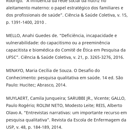
Rodrigo. “A influência da rede social da nutriz no
aleitamento materno: o papel estratégico dos familiares e
dos profissionais de saúde”. Ciência & Saúde Coletiva, v. 15,
p. 1391-1400, 2010 .
MELLO, Anahi Guedes de. “Deficiência, incapacidade e
vulnerabilidade: do capacitismo ou a preeminência
capacitista e biomédica do Comitê de Ética em Pesquisa da
UFSC”. Ciência & Saúde Coletiva, v. 21, p. 3265-3276, 2016.
MINAYO, Maria Cecília de Souza. O Desafio do
Conhecimento: pesquisa qualitativa em saúde. 14 ed. São
Paulo: Hucitec; Abrasco, 2014.
MUYLAERT, Camila Junqueira; SARUBBI JR., Vicente; GALLO,
Paulo Rogério; ROLIM NETO, Modesto Leite; REIS, Alberto
Olavo A. “Entrevistas narrativas: um importante recurso em
pesquisa qualitativa”. Revista da Escola de Enfermagem da
USP, v. 48, p. 184-189, 2014.