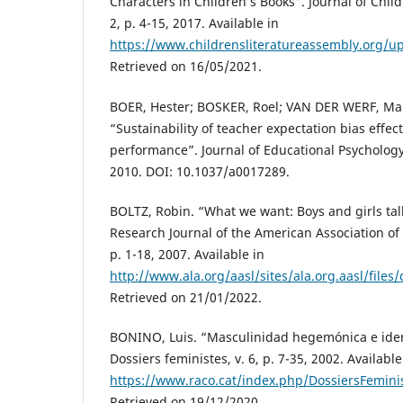
Characters in Children’s Books”. Journal of Childr
2, p. 4-15, 2017. Available in
https://www.childrensliteratureassembly.org/u
Retrieved on 16/05/2021.
BOER, Hester; BOSKER, Roel; VAN DER WERF, Mar
“Sustainability of teacher expectation bias eﬀec
performance”. Journal of Educational Psychology, 
2010. DOI: 10.1037/a0017289.
BOLTZ, Robin. “What we want: Boys and girls ta
Research Journal of the American Association of S
p. 1-18, 2007. Available in
http://www.ala.org/aasl/sites/ala.org.aasl/fi
Retrieved on 21/01/2022.
BONINO, Luis. “Masculinidad hegemónica e ide
Dossiers feministes, v. 6, p. 7-35, 2002. Available
https://www.raco.cat/index.php/DossiersFeminis
Retrieved on 19/12/2020.