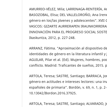
AMURRIO-VÉLEZ, Mila; LARRINAGA-RENTERÍA, A
BASOZOBAL, Elisa; DEL VALLELOROÑO, Ana Irene.
género en los/las jóvenes y adolescentes”. XV
VASCOS: GIZARTE AURRERAPEN IRAUNKORRERA
INNOVACIÓN PARA EL PROGRESO SOCIAL SOSTENI
Ikaskuntza, 2012, p. 227-248.
ARRANZ, Fátima. “Aproximación al dispositivo d
identidades de género en la literatura infantil y j
AGUILAR, Pilar et al. (Ed). Mujeres, hombres, po
conflicto. Madrid: Traficantes de sueños, 2015. p
ARTOLA, Teresa; SASTRE, Santiago; BARRACA, Jor
género en actitudes e intereses lectores: una i
españoles de primaria”. Bordón, v. 69, n. 1, p. 2
10.13042/Bordon.2016.37925.
ARTOLA, Teresa; SASTRE, Santiago; ALVARADO, J