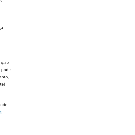
ça
ença e
so pode
anto,
te)
pode
e