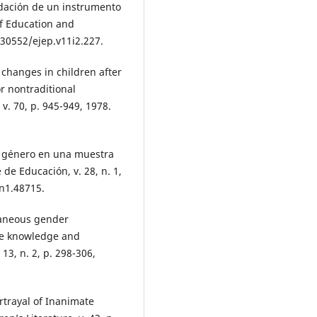
lidación de un instrumento
of Education and
0.30552/ejep.v11i2.227.
changes in children after
r nontraditional
v. 70, p. 945-949, 1978.
de género en una muestra
de Educación, v. 28, n. 1,
.n1.48715.
taneous gender
ype knowledge and
 13, n. 2, p. 298-306,
rtrayal of Inanimate