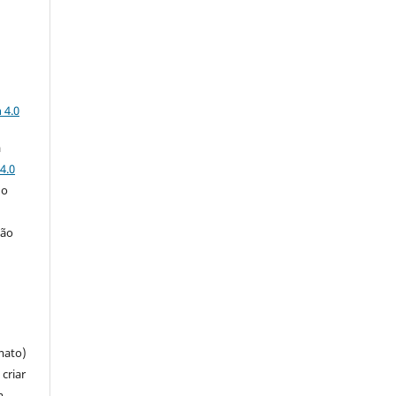
a
 4.0
a
4.0
 o
ção
mato)
criar
m,