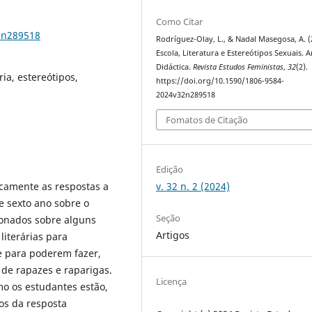
Como Citar
2n289518
Rodríguez-Olay, L., & Nadal Masegosa, A. (
Escola, Literatura e Estereótipos Sexuais. A
Didáctica.
Revista Estudos Feministas
,
32
(2).
ria, estereótipos,
https://doi.org/10.1590/1806-9584-
2024v32n289518
Fomatos de Citação
Edição
v. 32 n. 2 (2024)
icamente as respostas a
e sexto ano sobre o
Seção
ionados sobre alguns
Artigos
iterárias para
e para poderem fazer,
de rapazes e raparigas.
Licença
o os estudantes estão,
os da resposta