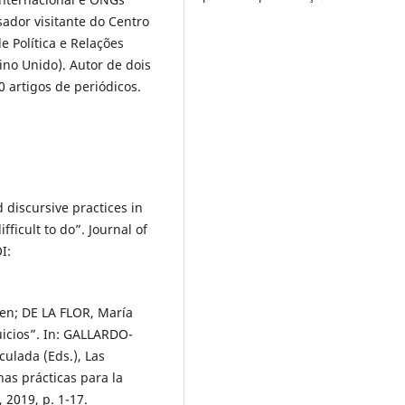
ador visitante do Centro
de Política e Relações
ino Unido). Autor de dois
0 artigos de periódicos.
discursive practices in
fficult to do”. Journal of
I:
n; DE LA FLOR, María
juicios”. In: GALLARDO-
ulada (Eds.), Las
nas prácticas para la
 2019, p. 1-17.