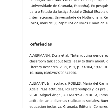
(Universidade de Granada, Espanha). Ex-pesquis
para o Estudo da Justiça Social e Global (Escola 
Internacionais, Universidade de Nottingham, Re
livros, mais de 30 capítulos de livros e mais de 1
Referências
ALVERMANN, Dona et al. “Interrupting gendered 
classroom talk about texts: easy to think about, di
Literacy Research, v. 29, n. 1, p. 73-104, 1997. DO
10.1080/10862969709547950.
ALEMANY, Inmaculada; ROBLES, María del Carme
Adela. “Las actitudes, los estereotipos y los pre
VIGIL, Miguel Ángel; ALEMANY-ARREBOLA, Inmac
actitudes ante diversas realidades sociales. Bue
educación inclusiva. Granada: Editorial Comares,