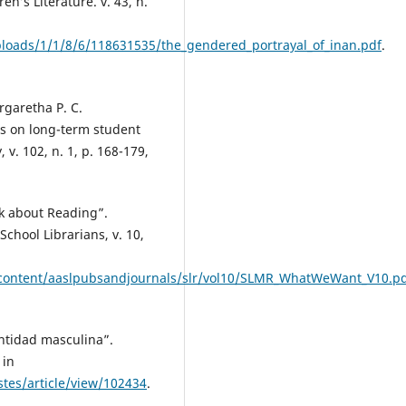
en’s Literature. v. 43, n.
ploads/1/1/8/6/118631535/the_gendered_portrayal_of_inan.pdf
.
garetha P. C.
ts on long-term student
v. 102, n. 1, p. 168-179,
lk about Reading”.
chool Librarians, v. 10,
les/content/aaslpubsandjournals/slr/vol10/SLMR_WhatWeWant_V10.p
ntidad masculina”.
 in
tes/article/view/102434
.