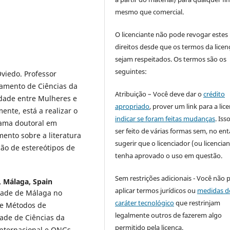
mesmo que comercial.
O licenciante não pode revogar estes
direitos desde que os termos da licen
sejam respeitados. Os termos são os
seguintes:
viedo. Professor
amento de Ciências da
Atribuição – Você deve dar o
crédito
dade entre Mulheres e
apropriado
, prover um link para a lic
nte, está a realizar o
indicar se foram feitas mudanças
. Is
ama doutoral em
ser feito de várias formas sem, no ent
ento sobre a literatura
sugerir que o licenciador (ou licencian
ação de estereótipos de
tenha aprovado o uso em questão.
Sem restrições adicionais - Você não 
, Málaga, Spain
aplicar termos jurídicos ou
medidas d
dade de Málaga no
caráter tecnológico
que restrinjam
 e Métodos de
legalmente outros de fazerem algo
ade de Ciências da
permitido pela licença.
nternacional e ONGs