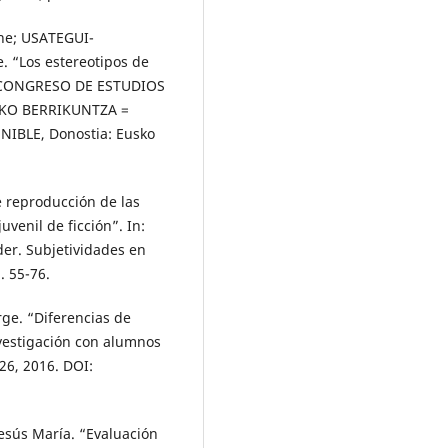
ne; USATEGUI-
 “Los estereotipos de
II CONGRESO DE ESTUDIOS
KO BERRIKUNTZA =
BLE, Donostia: Eusko
e reproducción de las
uvenil de ficción”. In:
der. Subjetividades en
. 55-76.
ge. “Diferencias de
nvestigación con alumnos
-26, 2016. DOI:
esús María. “Evaluación