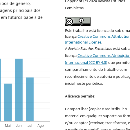
Copyright (c) 2024 Revista Estudos
ipos de género,
Feministas
nagens principais dos
r em futuros papéis de
Este trabalho está licenciado sob um
licença
Creative Commons Attribution
International License
.
A
Revista Estudos Feministas
está sob 
licença
Creative Commons Atribuição 
Internacional (CC BY 4.0)
que permite
compartilhamento do trabalho com
reconhecimento de autoria e publica
inicial neste periódico.
A licença permite:
Compartilhar (copiar e redistribuir o
material em qualquer suporte ou for
e/ou adaptar (remixar, transformar, e 
a partir do material) para qualquer fi