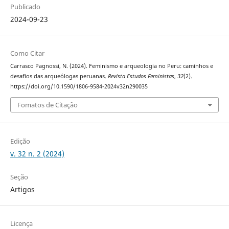
Publicado
2024-09-23
Como Citar
Carrasco Pagnossi, N. (2024). Feminismo e arqueologia no Peru: caminhos e
desafios das arqueólogas peruanas.
Revista Estudos Feministas
,
32
(2).
https://doi.org/10.1590/1806-9584-2024v32n290035
Fomatos de Citação
Edição
v. 32 n. 2 (2024)
Seção
Artigos
Licença