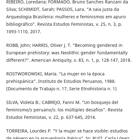
RIBEIRO, Loredana; FORMADO, Bruno Sanches Ranzani da
Silva; SCHIMIDT, Sarah; PASSOS, Lara. “A saia justa da
Arqueologia Brasileira: mulheres e feminismos em apuro
bibliográfico”. Revista Estudos Feministas, v. 25, n. 3, p.
1093-1110, 2017.
ROBB, John; HARRIS, Oliver J. T. “Becoming gendered in
European prehistory: was Neolithic gender fundamentally
different?”. American Antiquity, v. 83, n. 1, p. 128-147, 2018.
ROSTWOROWSKI, María. “La mujer en la época
prehispánica”. Instituto de Estudios Peruanos, 1988.
(Documento de Trabajo n. 17, Serie Etnohistoria n. 1)
SILVA, Violeta B.; CABREJO, Fanni M. “Un bosquejo del
feminismo/s peruano/s: los múltiples desafíos”. Revista
Estudos Feministas, v. 22, p. 637-645, 2014.
TORREIRA, Lourdes P. “Y la mujer se hace visible: estudios
de género en la arqueología ibérica”. In: RUIZ, Carla López;