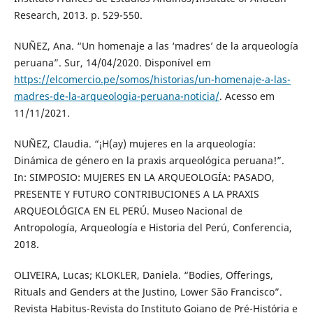
Research, 2013. p. 529-550.
NUÑEZ, Ana. “Un homenaje a las ‘madres’ de la arqueología
peruana”. Sur, 14/04/2020. Disponível em
https://elcomercio.pe/somos/historias/un-homenaje-a-las-
madres-de-la-arqueologia-peruana-noticia/
. Acesso em
11/11/2021.
NUÑEZ, Claudia. “¡H(ay) mujeres en la arqueología:
Dinámica de género en la praxis arqueológica peruana!”.
In: SIMPOSIO: MUJERES EN LA ARQUEOLOGÍA: PASADO,
PRESENTE Y FUTURO CONTRIBUCIONES A LA PRAXIS
ARQUEOLÓGICA EN EL PERÚ. Museo Nacional de
Antropología, Arqueología e Historia del Perú, Conferencia,
2018.
OLIVEIRA, Lucas; KLOKLER, Daniela. “Bodies, Offerings,
Rituals and Genders at the Justino, Lower São Francisco”.
Revista Habitus-Revista do Instituto Goiano de Pré-História e