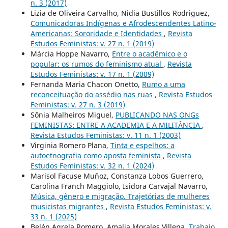
n. 3 (2017)
Lizia de Oliveira Carvalho, Nidia Bustillos Rodriguez,
Comunicadoras Indígenas e Afrodescendentes Latino-
Americanas: Sororidade e Identidades
,
Revista
Estudos Feministas: v. 27 n. 1 (2019)
Márcia Hoppe Navarro,
Entre o acadêmico e o
popular: os rumos do feminismo atual
,
Revista
Estudos Feministas: v. 17 n. 1 (2009)
Fernanda Maria Chacon Onetto,
Rumo a uma
reconceituação do assédio nas ruas
,
Revista Estudos
Feministas: v. 27 n. 3 (2019)
Sônia Malheiros Miguel,
PUBLICANDO NAS ONGs
FEMINISTAS: ENTRE A ACADEMIA E A MILITÂNCIA
,
Revista Estudos Feministas: v. 11 n. 1 (2003)
Virginia Romero Plana,
Tinta e espelhos: a
autoetnografia como aposta feminista
,
Revista
Estudos Feministas: v. 32 n. 1 (2024)
Marisol Facuse Muñoz, Constanza Lobos Guerrero,
Carolina Franch Maggiolo, Isidora Carvajal Navarro,
Música, gênero e migração. Trajetórias de mulheres
musicistas migrantes
,
Revista Estudos Feministas: v.
33 n. 1 (2025)
Belén Agrela Romero, Amalia Morales Villena,
Trabajo