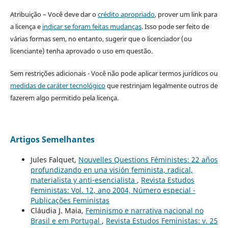
Atribuição – Você deve dar o
crédito apropriado
, prover um link para
a licença e
indicar se foram feitas mudanças
. Isso pode ser feito de
várias formas sem, no entanto, sugerir que o licenciador (ou
licenciante) tenha aprovado o uso em questão.
Sem restrições adicionais - Você não pode aplicar termos jurídicos ou
medidas de caráter tecnológico
que restrinjam legalmente outros de
fazerem algo permitido pela licença.
Artigos Semelhantes
Jules Falquet,
Nouvelles Questions Féministes: 22 años
profundizando en una visión feminista, radical,
materialista y anti-esencialista
,
Revista Estudos
Feministas: Vol. 12, ano 2004, Número especial -
Publicações Feministas
Cláudia J. Maia,
Feminismo e narrativa nacional no
Brasil e em Portugal
,
Revista Estudos Feministas: v. 25