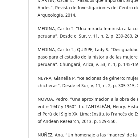
MARTÍN, Oscar E. “Pasados que importan: arque
Andes”. Revista de Investigaciones del Centro d
Arqueología, 2014.
MEDINA, Carito T. “Una mirada feminista a la 
peruana”. Desde el Sur, v. 11, n. 2, p. 239-260, 2
MEDINA, Carito T.; QUISPE, Lady S. “Desigualda
paso para el estudio de la historia de las mujer
peruana”. Chungará, Arica, v. 53, n. 1, p. 145-15
NEYRA, Gianella P. “Relaciones de género: muje
chicheras”. Desde el Sur, v. 11, n. 2, p. 305-315,
NOVOA, Pedro. “Una aproximación a la obra de 
entre 1947 y 1960”. In: TANTALEÁN, Henry. Histo
el Perú del Siglo XX. Lima: Instituto Francés de 
of Andean Research, 2013. p. 529-550.
NUÑEZ, Ana. “Un homenaje a las ‘madres’ de la