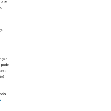
criar
m,
ça
ença e
so pode
anto,
te)
pode
e