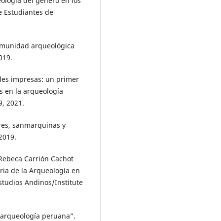
ología del género en los
e Estudiantes de
comunidad arqueológica
019.
des impresas: un primer
es en la arqueología
9, 2021.
res, sanmarquinas y
 2019.
Rebeca Carrión Cachot
ria de la Arqueología en
Estudios Andinos/Institute
 arqueología peruana”.