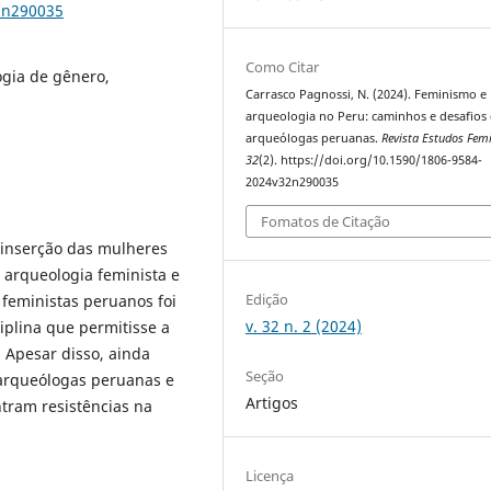
2n290035
Como Citar
ogia de gênero,
Carrasco Pagnossi, N. (2024). Feminismo e
arqueologia no Peru: caminhos e desafios
arqueólogas peruanas.
Revista Estudos Fem
32
(2). https://doi.org/10.1590/1806-9584-
2024v32n290035
Fomatos de Citação
e inserção das mulheres
 arqueologia feminista e
Edição
 feministas peruanos foi
v. 32 n. 2 (2024)
iplina que permitisse a
 Apesar disso, ainda
Seção
 arqueólogas peruanas e
Artigos
tram resistências na
Licença