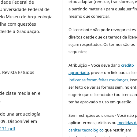
e/ou adaptar (remixar, transformar, e 
sidade Federal de
a partir do material) para qualquer fi
Universidade Federal de
mesmo que comercial.
elo Museu de Arqueologia
alha com questões
O licenciante não pode revogar estes
 desde a Graduação.
direitos desde que os termos da licen
sejam respeitados. Os termos são os
seguintes:
Atribuição – Você deve dar o
crédito
 Revista Estudos
apropriado
, prover um link para a lic
indicar se foram feitas mudanças
. Is
ser feito de várias formas sem, no ent
de clase media en el
sugerir que o licenciador (ou licencian
.
tenha aprovado o uso em questão.
 de una arqueología
Sem restrições adicionais - Você não 
2009. Disponível em
aplicar termos jurídicos ou
medidas d
/171.pdf
.
caráter tecnológico
que restrinjam