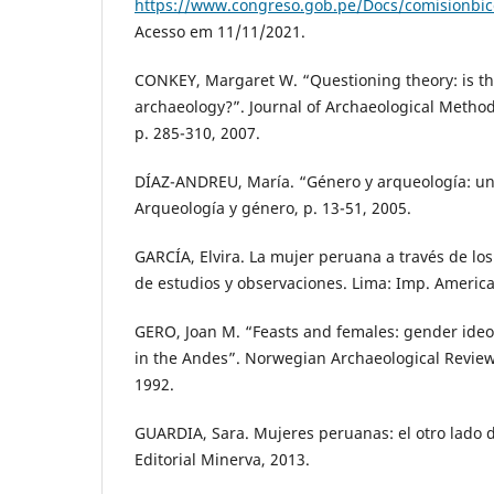
https://www.congreso.gob.pe/Docs/comisionbice
Acesso em 11/11/2021.
CONKEY, Margaret W. “Questioning theory: is th
archaeology?”. Journal of Archaeological Method 
p. 285-310, 2007.
DÍAZ-ANDREU, María. “Género y arqueología: un
Arqueología y género, p. 13-51, 2005.
GARCÍA, Elvira. La mujer peruana a través de los 
de estudios y observaciones. Lima: Imp. America
GERO, Joan M. “Feasts and females: gender ideol
in the Andes”. Norwegian Archaeological Review, 
1992.
GUARDIA, Sara. Mujeres peruanas: el otro lado de
Editorial Minerva, 2013.