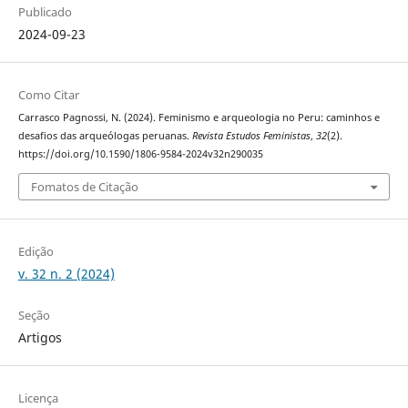
Publicado
2024-09-23
Como Citar
Carrasco Pagnossi, N. (2024). Feminismo e arqueologia no Peru: caminhos e
desafios das arqueólogas peruanas.
Revista Estudos Feministas
,
32
(2).
https://doi.org/10.1590/1806-9584-2024v32n290035
Fomatos de Citação
Edição
v. 32 n. 2 (2024)
Seção
Artigos
Licença