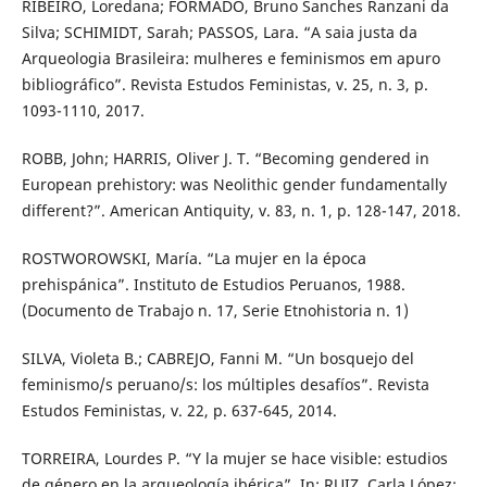
RIBEIRO, Loredana; FORMADO, Bruno Sanches Ranzani da
Silva; SCHIMIDT, Sarah; PASSOS, Lara. “A saia justa da
Arqueologia Brasileira: mulheres e feminismos em apuro
bibliográfico”. Revista Estudos Feministas, v. 25, n. 3, p.
1093-1110, 2017.
ROBB, John; HARRIS, Oliver J. T. “Becoming gendered in
European prehistory: was Neolithic gender fundamentally
different?”. American Antiquity, v. 83, n. 1, p. 128-147, 2018.
ROSTWOROWSKI, María. “La mujer en la época
prehispánica”. Instituto de Estudios Peruanos, 1988.
(Documento de Trabajo n. 17, Serie Etnohistoria n. 1)
SILVA, Violeta B.; CABREJO, Fanni M. “Un bosquejo del
feminismo/s peruano/s: los múltiples desafíos”. Revista
Estudos Feministas, v. 22, p. 637-645, 2014.
TORREIRA, Lourdes P. “Y la mujer se hace visible: estudios
de género en la arqueología ibérica”. In: RUIZ, Carla López;