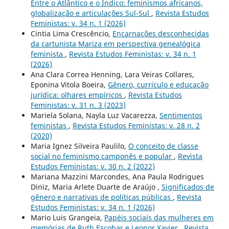
Entre o Atlântico e o Índico: feminismos africanos,
globalização e articulações Sul-Sul
,
Revista Estudos
Feministas: v. 34 n. 1 (2026)
Cintia Lima Crescêncio,
Encarnações desconhecidas
da cartunista Mariza em perspectiva genealógica
feminista
,
Revista Estudos Feministas: v. 34 n. 1
(2026)
Ana Clara Correa Henning, Lara Veiras Collares,
Eponina Vitola Boeira,
Gênero, currículo e educação
jurídica: olhares empíricos
,
Revista Estudos
Feministas: v. 31 n. 3 (2023)
Mariela Solana, Nayla Luz Vacarezza,
Sentimentos
feministas
,
Revista Estudos Feministas: v. 28 n. 2
(2020)
Maria Ignez Silveira Paulilo,
O conceito de classe
social no feminismo camponês e popular
,
Revista
Estudos Feministas: v. 30 n. 2 (2022)
Mariana Mazzini Marcondes, Ana Paula Rodrigues
Diniz, Maria Arlete Duarte de Araújo ,
Significados de
gênero e narrativas de políticas públicas
,
Revista
Estudos Feministas: v. 34 n. 1 (2026)
Mario Luis Grangeia,
Papéis sociais das mulheres em
memórias de Ruth Escobar e Leonor Xavier
,
Revista