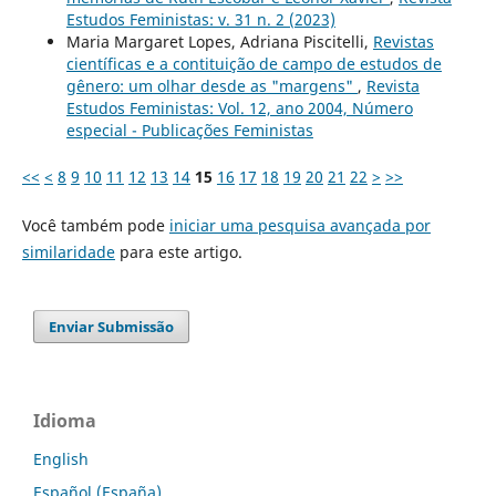
Estudos Feministas: v. 31 n. 2 (2023)
Maria Margaret Lopes, Adriana Piscitelli,
Revistas
científicas e a contituição de campo de estudos de
gênero: um olhar desde as "margens"
,
Revista
Estudos Feministas: Vol. 12, ano 2004, Número
especial - Publicações Feministas
<<
<
8
9
10
11
12
13
14
15
16
17
18
19
20
21
22
>
>>
Você também pode
iniciar uma pesquisa avançada por
similaridade
para este artigo.
Enviar Submissão
Idioma
English
Español (España)