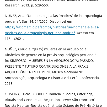
Research, 2013. p. 529-550.
NUÑEZ, Ana. “Un homenaje a las ‘madres’ de la arqueología
peruana”. Sur, 14/04/2020. Disponível em
https://elcomercio.pe/somos/historias/un-homenaje-a-las-
madres-de-la-arqueologia-peruana-noticia/
. Acesso em
11/11/2021.
NUÑEZ, Claudia. “¡H(ay) mujeres en la arqueología:
Dinámica de género en la praxis arqueológica peruana!”.
In: SIMPOSIO: MUJERES EN LA ARQUEOLOGÍA: PASADO,
PRESENTE Y FUTURO CONTRIBUCIONES A LA PRAXIS
ARQUEOLÓGICA EN EL PERÚ. Museo Nacional de
Antropología, Arqueología e Historia del Perú, Conferencia,
2018.
OLIVEIRA, Lucas; KLOKLER, Daniela. “Bodies, Offerings,
Rituals and Genders at the Justino, Lower São Francisco”.
Revista Habitus-Revista do Instituto Goiano de Pré-História e