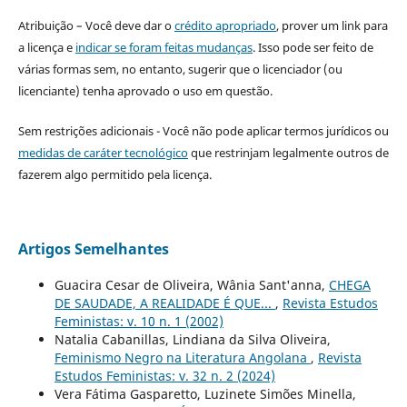
Atribuição – Você deve dar o
crédito apropriado
, prover um link para
a licença e
indicar se foram feitas mudanças
. Isso pode ser feito de
várias formas sem, no entanto, sugerir que o licenciador (ou
licenciante) tenha aprovado o uso em questão.
Sem restrições adicionais - Você não pode aplicar termos jurídicos ou
medidas de caráter tecnológico
que restrinjam legalmente outros de
fazerem algo permitido pela licença.
Artigos Semelhantes
Guacira Cesar de Oliveira, Wânia Sant'anna,
CHEGA
DE SAUDADE, A REALIDADE É QUE...
,
Revista Estudos
Feministas: v. 10 n. 1 (2002)
Natalia Cabanillas, Lindiana da Silva Oliveira,
Feminismo Negro na Literatura Angolana
,
Revista
Estudos Feministas: v. 32 n. 2 (2024)
Vera Fátima Gasparetto, Luzinete Simões Minella,