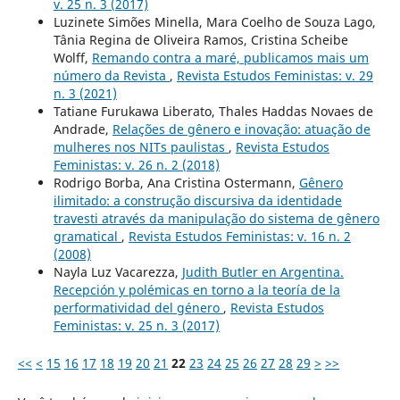
v. 25 n. 3 (2017)
Luzinete Simões Minella, Mara Coelho de Souza Lago,
Tânia Regina de Oliveira Ramos, Cristina Scheibe
Wolff,
Remando contra a maré, publicamos mais um
número da Revista
,
Revista Estudos Feministas: v. 29
n. 3 (2021)
Tatiane Furukawa Liberato, Thales Haddas Novaes de
Andrade,
Relações de gênero e inovação: atuação de
mulheres nos NITs paulistas
,
Revista Estudos
Feministas: v. 26 n. 2 (2018)
Rodrigo Borba, Ana Cristina Ostermann,
Gênero
ilimitado: a construção discursiva da identidade
travesti através da manipulação do sistema de gênero
gramatical
,
Revista Estudos Feministas: v. 16 n. 2
(2008)
Nayla Luz Vacarezza,
Judith Butler en Argentina.
Recepción y polémicas en torno a la teoría de la
performatividad del género
,
Revista Estudos
Feministas: v. 25 n. 3 (2017)
<<
<
15
16
17
18
19
20
21
22
23
24
25
26
27
28
29
>
>>