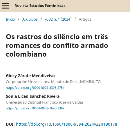
Revista Estudos Feministas
Início
/
Arquivos
/
v. 32 n. 1 (2024)
/
Artigos
Os rastros do silêncio em três
romances do conflito armado
colombiano
Gincy Zárate Mendivelso
Corporación Universitaria Minuto de Dios UNIMINUTO
https://orcid.org/0000-0002-8306-2754
Sonia Liced Sánchez Rivera
Universidad Distrital Francisco José de Caldas
https://orcid.org/0000-0003-1695-336X
DOI:
https://doi.org/10.1590/1806-9584-2024v32n190178