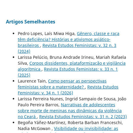
Artigos Semelhantes
Pedro Lopes, Laís Miwa Higa,
Gênero, classe e raça
têm deficiência? Histórias e ativismos asiático-
brasileiros
,
Revista Estudos Feministas: v. 32 n. 3
(2024)
Larissa Pelúcio, Bruna Andrade Irineu, Mariah Rafaela
Silva,
Corpos dissidentes, plataformização e vigilância
algorítmica
,
Revista Estudos Feministas: v. 33 n. 1
(2025)
Laurence Tain,
Como pensar as perspectivas
feministas sobre a maternidade?
,
Revista Estudos
Feministas: v. 34 n. 1 (2026)
Larissa Ferreira Nunes, Ingrid Sampaio de Sousa, João
Paulo Pereira Barros,
Narrativas de adolescentes
sobre morte de meninas nas dinâmicas da violência
no Ceará
,
Revista Estudos Feministas: v. 31 n. 2 (2023)
Begoña Yáñez-Martínez, Roberta Barban Franceschi,
Nadia McGowan ,
Visibilidade ou invisibilidade: as