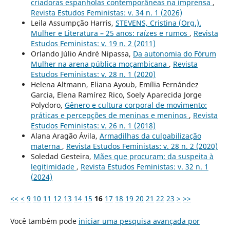
criadoras espanholas contemporâneas na imprensa
,
Revista Estudos Feministas: v. 34 n. 1 (2026)
Leila Assumpção Harris,
STEVENS, Cristina (Org.).
Mulher e Literatura – 25 anos: raízes e rumos
,
Revista
Estudos Feministas: v. 19 n. 2 (2011)
Orlando Júlio André Nipassa,
Da autonomia do Fórum
Mulher na arena pública moçambicana
,
Revista
Estudos Feministas: v. 28 n. 1 (2020)
Helena Altmann, Eliana Ayoub, Emília Fernández
Garcia, Elena Ramírez Rico, Soely Aparecida Jorge
Polydoro,
Gênero e cultura corporal de movimento:
práticas e percepções de meninas e meninos
,
Revista
Estudos Feministas: v. 26 n. 1 (2018)
Alana Aragão Ávila,
Armadilhas da culpabilização
materna
,
Revista Estudos Feministas: v. 28 n. 2 (2020)
Soledad Gesteira,
Mães que procuram: da suspeita à
legitimidade
,
Revista Estudos Feministas: v. 32 n. 1
(2024)
<<
<
9
10
11
12
13
14
15
16
17
18
19
20
21
22
23
>
>>
Você também pode
iniciar uma pesquisa avançada por