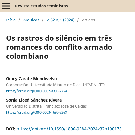
Revista Estudos Feministas
Início
/
Arquivos
/
v. 32 n. 1 (2024)
/
Artigos
Os rastros do silêncio em três
romances do conflito armado
colombiano
Gincy Zárate Mendivelso
Corporación Universitaria Minuto de Dios UNIMINUTO
https://orcid.org/0000-0002-8306-2754
Sonia Liced Sánchez Rivera
Universidad Distrital Francisco José de Caldas
https://orcid.org/0000-0003-1695-336X
DOI:
https://doi.org/10.1590/1806-9584-2024v32n190178