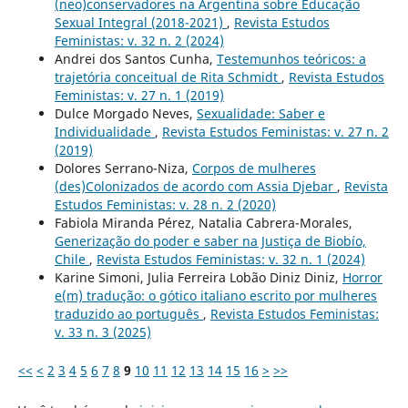
(neo)conservadores na Argentina sobre Educação
Sexual Integral (2018-2021)
,
Revista Estudos
Feministas: v. 32 n. 2 (2024)
Andrei dos Santos Cunha,
Testemunhos teóricos: a
trajetória conceitual de Rita Schmidt
,
Revista Estudos
Feministas: v. 27 n. 1 (2019)
Dulce Morgado Neves,
Sexualidade: Saber e
Individualidade
,
Revista Estudos Feministas: v. 27 n. 2
(2019)
Dolores Serrano-Niza,
Corpos de mulheres
(des)Colonizados de acordo com Assia Djebar
,
Revista
Estudos Feministas: v. 28 n. 2 (2020)
Fabiola Miranda Pérez, Natalia Cabrera-Morales,
Generização do poder e saber na Justiça de Biobío,
Chile
,
Revista Estudos Feministas: v. 32 n. 1 (2024)
Karine Simoni, Julia Ferreira Lobão Diniz Diniz,
Horror
e(m) tradução: o gótico italiano escrito por mulheres
traduzido ao português
,
Revista Estudos Feministas:
v. 33 n. 3 (2025)
<<
<
2
3
4
5
6
7
8
9
10
11
12
13
14
15
16
>
>>