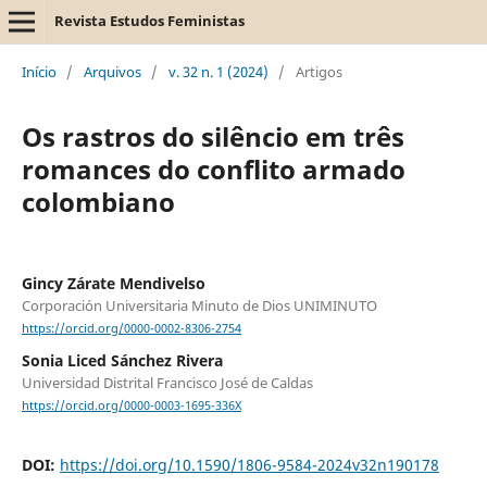
Revista Estudos Feministas
Início
/
Arquivos
/
v. 32 n. 1 (2024)
/
Artigos
Os rastros do silêncio em três
romances do conflito armado
colombiano
Gincy Zárate Mendivelso
Corporación Universitaria Minuto de Dios UNIMINUTO
https://orcid.org/0000-0002-8306-2754
Sonia Liced Sánchez Rivera
Universidad Distrital Francisco José de Caldas
https://orcid.org/0000-0003-1695-336X
DOI:
https://doi.org/10.1590/1806-9584-2024v32n190178