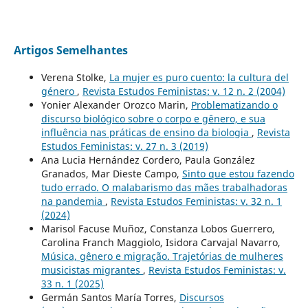
Artigos Semelhantes
Verena Stolke,
La mujer es puro cuento: la cultura del
género
,
Revista Estudos Feministas: v. 12 n. 2 (2004)
Yonier Alexander Orozco Marin,
Problematizando o
discurso biológico sobre o corpo e gênero, e sua
influência nas práticas de ensino da biologia
,
Revista
Estudos Feministas: v. 27 n. 3 (2019)
Ana Lucia Hernández Cordero, Paula González
Granados, Mar Dieste Campo,
Sinto que estou fazendo
tudo errado. O malabarismo das mães trabalhadoras
na pandemia
,
Revista Estudos Feministas: v. 32 n. 1
(2024)
Marisol Facuse Muñoz, Constanza Lobos Guerrero,
Carolina Franch Maggiolo, Isidora Carvajal Navarro,
Música, gênero e migração. Trajetórias de mulheres
musicistas migrantes
,
Revista Estudos Feministas: v.
33 n. 1 (2025)
Germán Santos María Torres,
Discursos