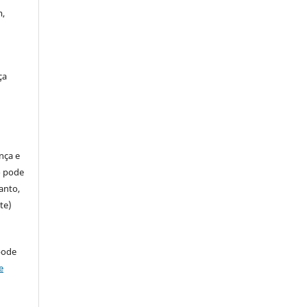
m,
ça
ença e
so pode
anto,
te)
pode
e