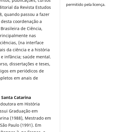
entos, publicações, cursos
permitido pela licença.
ditorial da Revista Estudos
08, quando passou a fazer
te desta coordenação a
rasileira de Ciência,
principalmente nas
iências, (na interface
ais da ciência e a história
 e infância; saúde mental.
so, dissertações e teses,
tigos em periódicos de
mpletos em anais de
 Santa Catarina
 doutora em História
Possui Graduação em
arina (1988), Mestrado em
e São Paulo (1991). Em