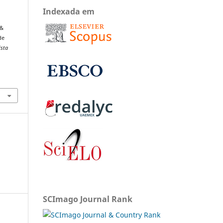
Indexada em
 &
de
ista
SCImago Journal Rank