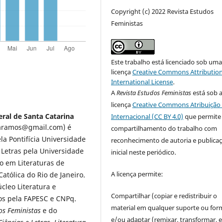
Copyright (c) 2022 Revista Estudos
Feministas
Este trabalho está licenciado sob um
licença
Creative Commons Attribution
International License
.
A
Revista Estudos Feministas
está sob 
licença
Creative Commons Atribuição 
ral de Santa Catarina
Internacional (CC BY 4.0)
que permite
iraramos@gmail.com) é
compartilhamento do trabalho com
a Pontifícia Universidade
reconhecimento de autoria e publica
 Letras pela Universidade
inicial neste periódico.
o em Literaturas de
A licença permite:
atólica do Rio de Janeiro.
cleo Literatura e
Compartilhar (copiar e redistribuir o
os pela FAPESC e CNPq.
material em qualquer suporte ou for
os Feministas
e do
e/ou adaptar (remixar, transformar, e 