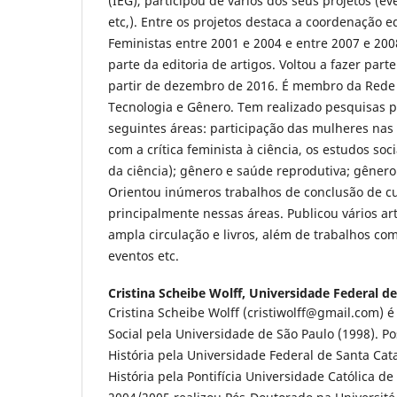
(IEG), participou de vários dos seus projetos (ev
etc,). Entre os projetos destaca a coordenação e
Feministas entre 2001 e 2004 e entre 2007 e 20
parte da editoria de artigos. Voltou a fazer par
partir de dezembro de 2016. É membro da Rede B
Tecnologia e Gênero. Tem realizado pesquisas 
seguintes áreas: participação das mulheres nas c
com a crítica feminista à ciência, os estudos soci
da ciência); gênero e saúde reprodutiva; gênero
Orientou inúmeros trabalhos de conclusão de cur
principalmente nessas áreas. Publicou vários ar
ampla circulação e livros, além de trabalhos co
eventos etc.
Cristina Scheibe Wolff,
Universidade Federal de
Cristina Scheibe Wolff (cristiwolff@gmail.com) é
Social pela Universidade de São Paulo (1998). 
História pela Universidade Federal de Santa Cat
História pela Pontifícia Universidade Católica d