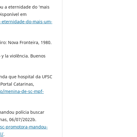
u a eternidade do ‘mais
Disponível em
-a-eternidade-do-mais-um-
ro: Nova Fronteira, 1980.
 y la violência. Buenos
nda que hospital da UFSC
Portal Catarinas,
nfo/menina-de-sc-mpf-
andou polícia buscar
inas, 06/07/2022b.
e-sc-promotora-mandou-
l/
.