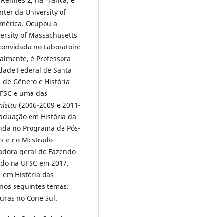
 Rennes 2, na França, e
nter da University of
América. Ocupou a
versity of Massachusetts
 convidada no Laboratoire
ualmente, é Professora
idade Federal de Santa
s de Gênero e História
UFSC e uma das
nistas
(2006-2009 e 2011-
raduação em História da
inda no Programa de Pós-
as e no Mestrado
nadora geral do Fazendo
ado na UFSC em 2017.
e em História das
nos seguintes temas:
duras no Cone Sul.