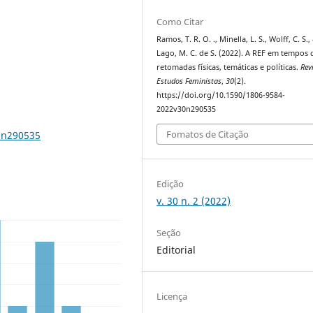
Como Citar
Ramos, T. R. O. ., Minella, L. S., Wolff, C. S.,
Lago, M. C. de S. (2022). A REF em tempos 
retomadas físicas, temáticas e políticas.
Rev
Estudos Feministas
,
30
(2).
https://doi.org/10.1590/1806-9584-
2022v30n290535
Fomatos de Citação
0n290535
Edição
v. 30 n. 2 (2022)
Seção
Editorial
Licença