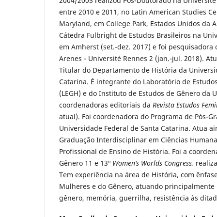
2004/2005 realizou Pós-Doutorado na Université
entre 2010 e 2011, no Latin American Studies Ce
Maryland, em College Park, Estados Unidos da 
Cátedra Fulbright de Estudos Brasileiros na Uni
em Amherst (set.-dez. 2017) e foi pesquisadora
Arenes - Université Rennes 2 (jan.-jul. 2018). At
Titular do Departamento de História da Univers
Catarina. É integrante do Laboratório de Estudo
(LEGH) e do Instituto de Estudos de Gênero da 
coordenadoras editoriais da
Revista Estudos Femi
atual). Foi coordenadora do Programa de Pós-G
Universidade Federal de Santa Catarina. Atua a
Graduação Interdisciplinar em Ciências Human
Profissional de Ensino de História. Foi a coorde
Gênero 11 e 13º
Women’s Worlds Congress,
realiz
Tem experiência na área de História, com ênfas
Mulheres e do Gênero, atuando principalmente 
gênero, memória, guerrilha, resistência às dita