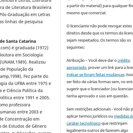
iências e Letras
,
Literatura
a partir do material) para qualquer fi
ra de Literatura Brasileira
mesmo que comercial.
 Pós-Graduação em Letras
nas linhas de pesquisa
O licenciante não pode revogar estes
direitos desde que os termos da licen
sejam respeitados. Os termos são os
de Santa Catarina
seguintes:
.com) é graduada (1972)
doutora em Sociologia
Atribuição – Você deve dar o
crédito
 (UNAM,1989). Realizou
apropriado
, prover um link para a lic
 de População da
indicar se foram feitas mudanças
. Is
amp,1998). Fez parte do
ser feito de várias formas sem, no ent
gia da UFBA entre 1975 e
sugerir que o licenciador (ou licencian
 e Ciência Política da
tenha aprovado o uso em questão.
lítica entre 1991 e 2005.
como professora
Sem restrições adicionais - Você não 
 Humanas entre 2003 e
aplicar termos jurídicos ou
medidas d
 de Concentração em
caráter tecnológico
que restrinjam
to de Estudos de Gênero
legalmente outros de fazerem algo