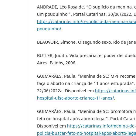
ANDRADE, Léo Rosa de. “O suplício da menina, o
um pouquinho’”. Portal Catarinas, 30/06/2022. 
https://catarinas.info/o-suplicio-da-menina-ou
pouquinho/
.
BEAUVOIR, Simone. O segundo sexo. Rio de Janei
BUTLER, Judith. Vida precária: el poder del duelo
Aires: Paidós, 2006.
GUIMARÃES, Paula. “Menina de SC: MPF recome
faça o aborto na criança de 11 anos estuprada”. 
22/06/2022a. Disponível em
https://catarinas.i
hospital-ufsc-aborto-crianca-11-anos/
.
GUIMARÃES, Paula. “Menina de SC: promotora m
feto no hospital após aborto legal”. Portal Catar
Disponível em
https://catarinas.info/menina-d
policia-buscar-feto-no-hospital-apos-aborto-lega