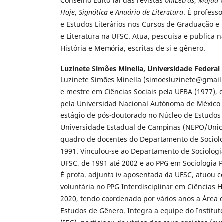
Conselho Editorial das revistas
UniLetras
,
Mafuá C
Hoje
,
Signótica
e
Anuário de Literatura
. É professo
e Estudos Literários nos Cursos de Graduação e
e Literatura na UFSC. Atua, pesquisa e publica 
História e Memória, escritas de si e gênero.
Luzinete Simões Minella,
Universidade Federal 
Luzinete Simões Minella (simoesluzinete@gmail
e mestre em Ciências Sociais pela UFBA (1977), 
pela Universidad Nacional Autónoma de México
estágio de pós-doutorado no Núcleo de Estudos
Universidade Estadual de Campinas (NEPO/Unic
quadro de docentes do Departamento de Sociolo
1991. Vinculou-se ao Departamento de Sociologia
UFSC, de 1991 até 2002 e ao PPG em Sociologia Po
É profa. adjunta iv aposentada da UFSC, atuou 
voluntária no PPG Interdisciplinar em Ciências
2020, tendo coordenado por vários anos a Área
Estudos de Gênero. Integra a equipe do Institu