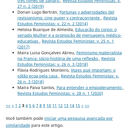
três filmes de Sandro
,
Revista Estudos Feministas: v.
27 n. 2 (2019)
Dorian Lugo Bertrán,
Fortunas y adversidades del
revisionismo: cine queer y contracorriente
,
Revista
Estudos Feministas: v. 22 n. 2 (2014)
Heloisa Buarque de Almeida,
Educação do corpo: o
seriado Mulher e a promoção de mensagens médico-
educativas
,
Revista Estudos Feministas: v. 25 n. 1
(2017)
Maira Luisa Gonçalves Abreu,
Feminismo materialista
na França: sócio-história de uma reflexão
,
Revista
Estudos Feministas: v. 26 n. 3 (2018)
Flávia Rodrigues Monteiro,
Vozes que importam: o
sótão ecoa pela casa
,
Revista Estudos Feministas: v.
26 n. 3 (2018)
Maíra Paiva Santos,
Para entender o empoderamento
,
Revista Estudos Feministas: v. 28 n. 1 (2020)
<<
<
1
2
3
4
5
6
7
8
9
10
11
12
13
14
15
>
>>
Você também pode
iniciar uma pesquisa avançada por
similaridade
para este artigo.