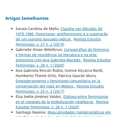
Artigos Semelhantes
Soraia Carolina de Mello,
Claudia nas décadas de
1970-1980. Feminismo, antifeminismo e a superação
de um suposto passado radical
,
Revista Estudos
Feministas: v. 27 n. 2 (2019)
Gabrielle Vivian Bittelbrun,
Corpografias do feminino
e formas de resistência na literatura e na arte:
entrevista com Ana Gabriela Macedo
,
Revista Estudos
Feministas: v. 28 n. 1 (2020)
Ana Gabriela Rincón Rubio, Ivonne Vizcarra Bordi,
Humberto Thomé Ortíz, Patricia Gascón Muro,
Empoderamiento y feminismo comunitario en la
conservación del maíz en México
,
Revista Estudos
Feministas: v. 25 n. 3 (2017)
Elsa Ivette Jiménez Valdez,
Diálogo entre feminismos
en el contexto de la globalización neoliberal
,
Revista
Estudos Feministas: v. 28 n. 1 (2020)
Santiago Navone,
Masculinidades melodramáticas em