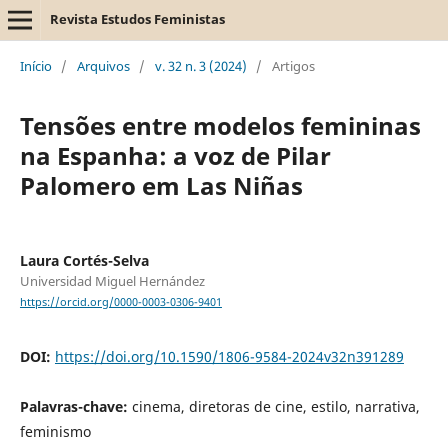
Revista Estudos Feministas
Início
/
Arquivos
/
v. 32 n. 3 (2024)
/
Artigos
Tensões entre modelos femininas
na Espanha: a voz de Pilar
Palomero em Las Niñas
Laura Cortés-Selva
Universidad Miguel Hernández
https://orcid.org/0000-0003-0306-9401
DOI:
https://doi.org/10.1590/1806-9584-2024v32n391289
Palavras-chave:
cinema, diretoras de cine, estilo, narrativa,
feminismo