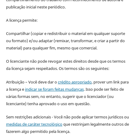
publicação inicial neste periódico.
A licença permite:
Compartilhar (copiar e redistribuir o material em qualquer suporte
ou formato) e/ou adaptar (remixar, transformar, e criar a partir do
material) para qualquer fim, mesmo que comercial.
O licenciante não pode revogar estes direitos desde que os termos
da licença sejam respeitados. Os termos são os seguintes:
Atribuição – Você deve dar o
crédito apropriado
, prover um link para
a licença e
indicar se foram feitas mudanças
. Isso pode ser feito de
várias formas sem, no entanto, sugerir que o licenciador (ou
licenciante) tenha aprovado o uso em questão.
Sem restrições adicionais - Você não pode aplicar termos jurídicos ou
medidas de caráter tecnológico
que restrinjam legalmente outros de
fazerem algo permitido pela licença.