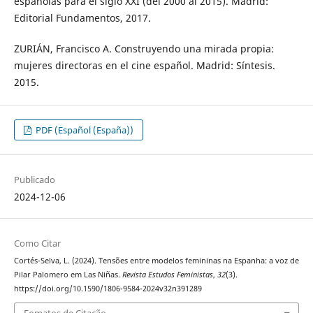
españolas para el siglo XXI (del 2000 al 2015). Madrid:
Editorial Fundamentos, 2017.
ZURIÁN, Francisco A. Construyendo una mirada propia:
mujeres directoras en el cine español. Madrid: Síntesis.
2015.
PDF (Español (España))
Publicado
2024-12-06
Como Citar
Cortés-Selva, L. (2024). Tensões entre modelos femininas na Espanha: a voz de
Pilar Palomero em Las Niñas.
Revista Estudos Feministas
,
32
(3).
https://doi.org/10.1590/1806-9584-2024v32n391289