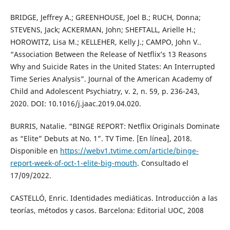
BRIDGE, Jeffrey A.; GREENHOUSE, Joel B.; RUCH, Donna;
STEVENS, Jack; ACKERMAN, John; SHEFTALL, Arielle H.;
HOROWITZ, Lisa M.; KELLEHER, Kelly J.; CAMPO, John V..
“Association Between the Release of Netflix’s 13 Reasons
Why and Suicide Rates in the United States: An Interrupted
Time Series Analysis”. Journal of the American Academy of
Child and Adolescent Psychiatry, v. 2, n. 59, p. 236-243,
2020. DOI: 10.1016/j.jaac.2019.04.020.
BURRIS, Natalie. “BINGE REPORT: Netflix Originals Dominate
as “Elite” Debuts at No. 1”. TV Time. [En línea], 2018.
Disponible en
https://webv1.tvtime.com/article/binge-
report-week-of-oct-1-elite-big-mouth
. Consultado el
17/09/2022.
CASTELLÓ, Enric. Identidades mediáticas. Introducción a las
teorías, métodos y casos. Barcelona: Editorial UOC, 2008