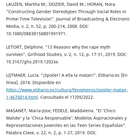
LAUZEN, Martha M.; DOZIER, David M.; HORAN, Nora.
“Constructing Gender Stereotypes Through Social Roles in
Prime-Time Television”. Journal of Broadcasting & Electronic
Media, v. 2, n. 52, p. 200-214, 2008. DOI:
10.1080/08838150801991971.
LETORT, Delphine. “13 Reasons why the rape myth
survives”, Girlhood Studies, v. 2, n. 12, p. 17-31, 2019. DOI:
10.3167/ghs.2019.1202xx.
LIJTMAER, Lucía. “¡Spoiler! A ella la matan!”. Eldiario.es [En
línea]. 2014. Disponible en
https://www.eldiario.es/cultura/fenomenos/spoiler-matan-
1-4670014.html
. Consultado el 17/09/2022.
MASANET, Maria-Jose; FEDELE, Maddalena. “El ‘Chico
Malote’ y la ‘Chica Responsable’: Modelos Aspiracionales y
Representaciones Juveniles en las Teen Series Españolas”.
Palabra Clave, v. 22, n. 2, p. 1-27, 2019. DOI: