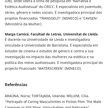
(UB), onde lidera a linha de pesquisa em ‘Narrativa e
Estética Audiovisual’ do CRICC. É especialista em juventude,
séries, gênero e redes sociais. É investigadora principal dos
projetos financiados 'TRANSGELIT' (MINECO) e 'CAVGEN'
(Ministério da Mulher).
Marga Carnicé,
Facultad de Letras, Universitat de Lleida
É docente na Universidade de Lleida e investigadora
vinculada à Universidade de Barcelona. É especialista em
estudos de cinema e estudos de género e centra a sua
investigação no impacto das mulheres na estética e na
política dos meios audiovisuais. É investigadora principal do
projecto financiado 'MATERSCREEN' (MINECO).
Referências
ARAÜNA, Núria; TORTAJADA, Iolanda; WILLEM, Cilia.
“Portrayals of Caring Masculinities in Fiction Film: The Male
Caregiver in Still Mine, Intouchables and Nebraska”.