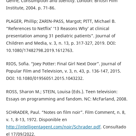
Genre, Consumption and Identity. London: British Film
Institute, 2004. p. 71-86.
PLAGER, Phillip; ZARIN-PASS, Margot; PITT, Michael B.
“References to Netflix’ ‘13 Reasons Why’ at clinical
presentation among 31 pediatric patients”. Journal of
Children and Media, v. 3, n. 13, p. 317-327, 2019. DOI:
10.1080/17482798.2019.1612763.
RIOS, Sofia. “Joey Potter: Final Girl Next Door”. Journal of
Popular Film and Television, v. 3, n. 43, p. 136-147, 2015.
DOI: 10.1080/01956051.2015.1043232.
ROSS, Sharon M.; STEIN, Louisa (Eds.). Teen television:
Essays on programming and fandom. NC: McFarland, 2008.
SCHRADER, Paul. “Notes on film noir”. Film Comment, n. 8,
v. 1, 8-13, 1972. Disponible en
http://intelligentagent.com/noir/Schrader.pdf
. Consultado
el 17/09/2022.