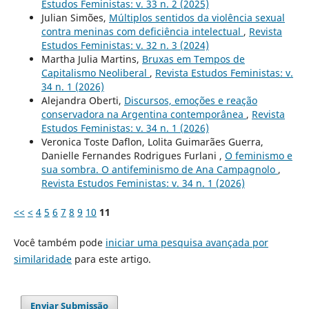
Estudos Feministas: v. 33 n. 2 (2025)
Julian Simões,
Múltiplos sentidos da violência sexual
contra meninas com deficiência intelectual
,
Revista
Estudos Feministas: v. 32 n. 3 (2024)
Martha Julia Martins,
Bruxas em Tempos de
Capitalismo Neoliberal
,
Revista Estudos Feministas: v.
34 n. 1 (2026)
Alejandra Oberti,
Discursos, emoções e reação
conservadora na Argentina contemporânea
,
Revista
Estudos Feministas: v. 34 n. 1 (2026)
Veronica Toste Daflon, Lolita Guimarães Guerra,
Danielle Fernandes Rodrigues Furlani ,
O feminismo e
sua sombra. O antifeminismo de Ana Campagnolo
,
Revista Estudos Feministas: v. 34 n. 1 (2026)
<<
<
4
5
6
7
8
9
10
11
Você também pode
iniciar uma pesquisa avançada por
similaridade
para este artigo.
Enviar Submissão