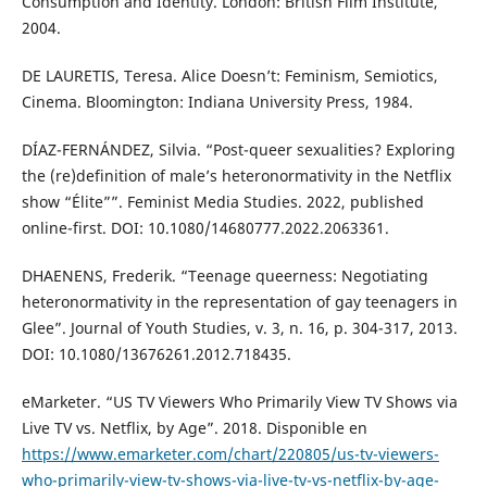
Consumption and Identity. London: British Film Institute,
2004.
DE LAURETIS, Teresa. Alice Doesn’t: Feminism, Semiotics,
Cinema. Bloomington: Indiana University Press, 1984.
DÍAZ-FERNÁNDEZ, Silvia. “Post-queer sexualities? Exploring
the (re)definition of male’s heteronormativity in the Netflix
show “Élite””. Feminist Media Studies. 2022, published
online-first. DOI: 10.1080/14680777.2022.2063361.
DHAENENS, Frederik. “Teenage queerness: Negotiating
heteronormativity in the representation of gay teenagers in
Glee”. Journal of Youth Studies, v. 3, n. 16, p. 304-317, 2013.
DOI: 10.1080/13676261.2012.718435.
eMarketer. “US TV Viewers Who Primarily View TV Shows via
Live TV vs. Netflix, by Age”. 2018. Disponible en
https://www.emarketer.com/chart/220805/us-tv-viewers-
who-primarily-view-tv-shows-via-live-tv-vs-netflix-by-age-