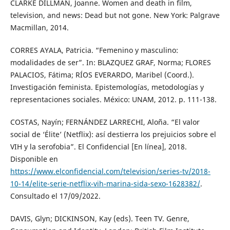
CLARKE DILLMAN, Joanne. Women and death in film,
television, and news: Dead but not gone. New York: Palgrave
Macmillan, 2014.
CORRES AYALA, Patricia. “Femenino y masculino:
modalidades de ser”. In: BLAZQUEZ GRAF, Norma; FLORES
PALACIOS, Fátima; RÍOS EVERARDO, Maribel (Coord.).
Investigación feminista. Epistemologías, metodologías y
representaciones sociales. México: UNAM, 2012. p. 111-138.
COSTAS, Nayín; FERNÁNDEZ LARRECHI, Aloña. “El valor
social de ‘Élite’ (Netflix): así destierra los prejuicios sobre el
VIH y la serofobia”. El Confidencial [En línea], 2018.
Disponible en
https://www.elconfidencial.com/television/series-tv/2018-
10-14/elite-serie-netflix-vih-marina-sida-sexo-1628382/
.
Consultado el 17/09/2022.
DAVIS, Glyn; DICKINSON, Kay (eds). Teen TV. Genre,