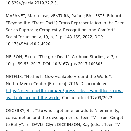
10.5294/pacla.2019.22.2.5.
MASANET, Maria-Jose; VENTURA, Rafael; BALLESTÉ, Eduard.
“Beyond the “Trans Fact”? Trans Representation in the Teen
Series Euphoria: Complexity, Recognition, and Comfort”.
Social Inclusion, v. 10, n. 2, p. 143-155, 2022. DOI:
10.17645/si.v10i2.4926.
NELSON, Fiona. “The girl: Dead”. Girlhood Studies, v. 3, n.
10, p. 39-53, 2017. DOI: 10.3167/ghs.2017.100305.
NETFLIX. “Netflix Is Now Available Around the World”,
Netflix Media Center [En línea]. 2016. Disponible en
https://media.netflix.com/en/press-releases/netflix-is-now-
available-around-the-world
. Consultado el 17/09/2022.
OSGERBY, Bill. “‘So who’s got time for adults!’: femininity,
consumption and the development of teen TV - from Gidget
to Buffy”. In: DAVIS, Glyn; DICKINSON, Kay (eds.). Teen TV.