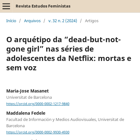
Revista Estudos Feministas
Início
/
Arquivos
/
v. 32 n. 2 (2024)
/
Artigos
O arquétipo da “dead-but-not-
gone girl” nas séries de
adolescentes da Netflix: mortas e
sem voz
Maria-Jose Masanet
Universitat de Barcelona
https://orcid.org/0000-0002-1217-9840
Maddalena Fedele
Facultad de Información y Medios Audiovisuales, Universitat de
Barcelona
https://orcid.org/0000-0002-9930-4930