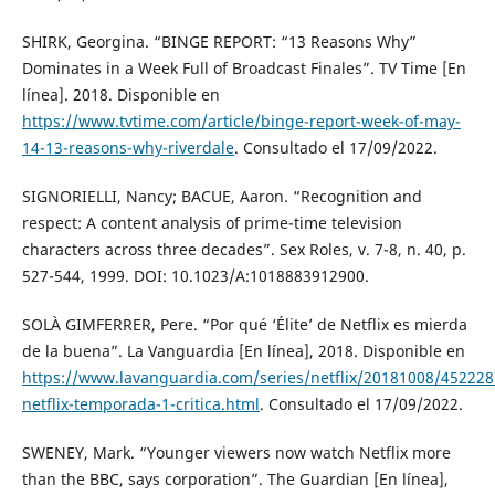
SHIRK, Georgina. “BINGE REPORT: “13 Reasons Why”
Dominates in a Week Full of Broadcast Finales”. TV Time [En
línea]. 2018. Disponible en
https://www.tvtime.com/article/binge-report-week-of-may-
14-13-reasons-why-riverdale
. Consultado el 17/09/2022.
SIGNORIELLI, Nancy; BACUE, Aaron. “Recognition and
respect: A content analysis of prime-time television
characters across three decades”. Sex Roles, v. 7-8, n. 40, p.
527-544, 1999. DOI: 10.1023/A:1018883912900.
SOLÀ GIMFERRER, Pere. “Por qué ‘Élite’ de Netflix es mierda
de la buena”. La Vanguardia [En línea], 2018. Disponible en
https://www.lavanguardia.com/series/netflix/20181008/452228
netflix-temporada-1-critica.html
. Consultado el 17/09/2022.
SWENEY, Mark. “Younger viewers now watch Netflix more
than the BBC, says corporation”. The Guardian [En línea],