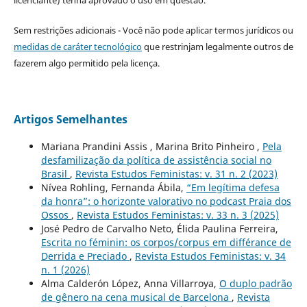
licenciante) tenha aprovado o uso em questão.
Sem restrições adicionais - Você não pode aplicar termos jurídicos ou
medidas de caráter tecnológico
que restrinjam legalmente outros de
fazerem algo permitido pela licença.
Artigos Semelhantes
Mariana Prandini Assis , Marina Brito Pinheiro ,
Pela
desfamilização da política de assistência social no
Brasil
,
Revista Estudos Feministas: v. 31 n. 2 (2023)
Nívea Rohling, Fernanda Ábila,
“Em legítima defesa
da honra”: o horizonte valorativo no podcast Praia dos
Ossos
,
Revista Estudos Feministas: v. 33 n. 3 (2025)
José Pedro de Carvalho Neto, Élida Paulina Ferreira,
Escrita no féminin: os corpos/corpus em différance de
Derrida e Preciado
,
Revista Estudos Feministas: v. 34
n. 1 (2026)
Alma Calderón López, Anna Villarroya,
O duplo padrão
de gênero na cena musical de Barcelona
,
Revista