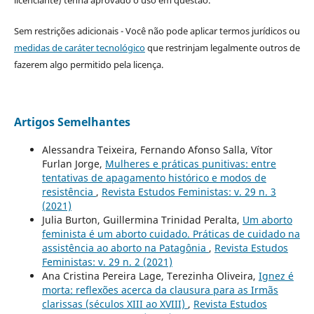
licenciante) tenha aprovado o uso em questão.
Sem restrições adicionais - Você não pode aplicar termos jurídicos ou
medidas de caráter tecnológico
que restrinjam legalmente outros de
fazerem algo permitido pela licença.
Artigos Semelhantes
Alessandra Teixeira, Fernando Afonso Salla, Vítor
Furlan Jorge,
Mulheres e práticas punitivas: entre
tentativas de apagamento histórico e modos de
resistência
,
Revista Estudos Feministas: v. 29 n. 3
(2021)
Julia Burton, Guillermina Trinidad Peralta,
Um aborto
feminista é um aborto cuidado. Práticas de cuidado na
assistência ao aborto na Patagônia
,
Revista Estudos
Feministas: v. 29 n. 2 (2021)
Ana Cristina Pereira Lage, Terezinha Oliveira,
Ignez é
morta: reflexões acerca da clausura para as Irmãs
clarissas (séculos XIII ao XVIII)
,
Revista Estudos