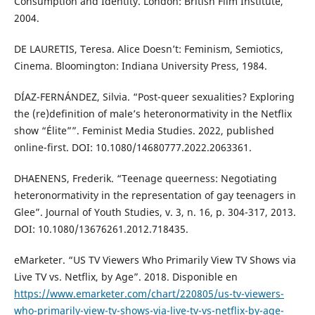
Consumption and Identity. London: British Film Institute,
2004.
DE LAURETIS, Teresa. Alice Doesn’t: Feminism, Semiotics,
Cinema. Bloomington: Indiana University Press, 1984.
DÍAZ-FERNÁNDEZ, Silvia. “Post-queer sexualities? Exploring
the (re)definition of male’s heteronormativity in the Netflix
show “Élite””. Feminist Media Studies. 2022, published
online-first. DOI: 10.1080/14680777.2022.2063361.
DHAENENS, Frederik. “Teenage queerness: Negotiating
heteronormativity in the representation of gay teenagers in
Glee”. Journal of Youth Studies, v. 3, n. 16, p. 304-317, 2013.
DOI: 10.1080/13676261.2012.718435.
eMarketer. “US TV Viewers Who Primarily View TV Shows via
Live TV vs. Netflix, by Age”. 2018. Disponible en
https://www.emarketer.com/chart/220805/us-tv-viewers-
who-primarily-view-tv-shows-via-live-tv-vs-netflix-by-age-