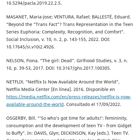
10.5294/pacla.2019.22.2.5.
MASANET, Maria-Jose; VENTURA, Rafael; BALLESTÉ, Eduard.
“Beyond the “Trans Fact”? Trans Representation in the Teen
Series Euphoria: Complexity, Recognition, and Comfort”.
Social Inclusion, v. 10, n. 2, p. 143-155, 2022. DOI:
10.17645/si.v10i2.4926.
NELSON, Fiona. “The girl: Dead”. Girlhood Studies, v. 3, n.
10, p. 39-53, 2017. DOI: 10.3167/ghs.2017.100305.
NETFLIX. “Netflix Is Now Available Around the World”,
Netflix Media Center [En línea]. 2016. Disponible en
https://media.netflix.com/en/press-releases/netflix-is-now-
available-around-the-world
. Consultado el 17/09/2022.
OSGERBY, Bill. “‘So who’s got time for adults!’: femininity,
consumption and the development of teen TV - from Gidget
to Buffy”. In: DAVIS, Glyn; DICKINSON, Kay (eds.). Teen TV.