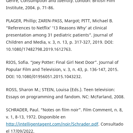
Genre, Consumption and Identity. London: British Film
Institute, 2004. p. 71-86.
PLAGER, Phillip; ZARIN-PASS, Margot; PITT, Michael B.
“References to Netflix’ ‘13 Reasons Why’ at clinical
presentation among 31 pediatric patients”. Journal of
Children and Media, v. 3, n. 13, p. 317-327, 2019. DOI:
10.1080/17482798.2019.1612763.
RIOS, Sofia. “Joey Potter: Final Girl Next Door”. Journal of
Popular Film and Television, v. 3, n. 43, p. 136-147, 2015.
DOI: 10.1080/01956051.2015.1043232.
ROSS, Sharon M.; STEIN, Louisa (Eds.). Teen television:
Essays on programming and fandom. NC: McFarland, 2008.
SCHRADER, Paul. “Notes on film noir”. Film Comment, n. 8,
v. 1, 8-13, 1972. Disponible en
http://intelligentagent.com/noir/Schrader.pdf
. Consultado
el 17/09/2022.