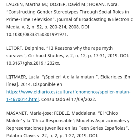
LAUZEN, Martha M.; DOZIER, David M.; HORAN, Nora.
“Constructing Gender Stereotypes Through Social Roles in
Prime-Time Television”. Journal of Broadcasting & Electronic
Media, v. 2, n. 52, p. 200-214, 2008. DOI:
10.1080/08838150801991971.
LETORT, Delphine. “13 Reasons why the rape myth
survives”, Girlhood Studies, v. 2, n. 12, p. 17-31, 2019. DOI:
10.3167/ghs.2019.1202xx.
LIJTMAER, Lucía. “¡Spoiler! A ella la matan!”. Eldiario.es [En
línea]. 2014. Disponible en
https://www.eldiario.es/cultura/fenomenos/spoiler-matan-
1-4670014.html
. Consultado el 17/09/2022.
MASANET, Maria-Jose; FEDELE, Maddalena. “El ‘Chico
Malote’ y la ‘Chica Responsable’: Modelos Aspiracionales y
Representaciones Juveniles en las Teen Series Españolas”.
Palabra Clave, v. 22, n. 2, p. 1-27, 2019. DOI: