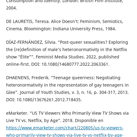
Consumption and Identity. London: British Film Institute,
2004.
DE LAURETIS, Teresa. Alice Doesn’t: Feminism, Semiotics,
Cinema. Bloomington: Indiana University Press, 1984.
DÍAZ-FERNÁNDEZ, Silvia. “Post-queer sexualities? Exploring
the (re)definition of male’s heteronormativity in the Netflix
show “Élite””. Feminist Media Studies. 2022, published
online-first. DOI: 10.1080/14680777.2022.2063361.
DHAENENS, Frederik. “Teenage queerness: Negotiating
heteronormativity in the representation of gay teenagers in
Glee”. Journal of Youth Studies, v. 3, n. 16, p. 304-317, 2013.
DOI: 10.1080/13676261.2012.718435.
eMarketer. “US TV Viewers Who Primarily View TV Shows via
Live TV vs. Netflix, by Age”. 2018. Disponible en
https://www.emarketer.com/chart/220805/us-tv-viewers-
who-primarily-view-tv-shows-via-live-tv-vs-netflix-by-age-