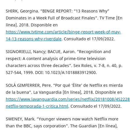
SHIRK, Georgina. “BINGE REPORT: “13 Reasons Why”
Dominates in a Week Full of Broadcast Finales”. TV Time [En
línea]. 2018. Disponible en
https://www.tvtime.com/article/binge-report-week-of-may-
14-13-reasons-why-riverdale
. Consultado el 17/09/2022.
SIGNORIELLI, Nancy; BACUE, Aaron. “Recognition and
respect: A content analysis of prime-time television
characters across three decades”. Sex Roles, v. 7-8, n. 40, p.
527-544, 1999. DOI: 10.1023/A:1018883912900.
SOLÀ GIMFERRER, Pere. “Por qué ‘Élite’ de Netflix es mierda
de la buena”. La Vanguardia [En línea], 2018. Disponible en
https://www.lavanguardia.com/series/netflix/20181008/452228
netflix-temporada-1-critica.html
. Consultado el 17/09/2022.
SWENEY, Mark. “Younger viewers now watch Netflix more
than the BBC, says corporation”. The Guardian [En línea],