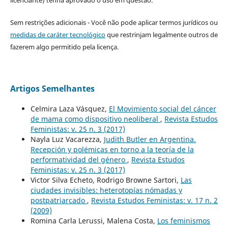
licenciante) tenha aprovado o uso em questão.
Sem restrições adicionais - Você não pode aplicar termos jurídicos ou
medidas de caráter tecnológico
que restrinjam legalmente outros de
fazerem algo permitido pela licença.
Artigos Semelhantes
Celmira Laza Vásquez,
El Movimiento social del cáncer
de mama como dispositivo neoliberal
,
Revista Estudos
Feministas: v. 25 n. 3 (2017)
Nayla Luz Vacarezza,
Judith Butler en Argentina.
Recepción y polémicas en torno a la teoría de la
performatividad del género
,
Revista Estudos
Feministas: v. 25 n. 3 (2017)
Victor Silva Echeto, Rodrigo Browne Sartori,
Las
ciudades invisibles: heterotopías nómadas y
postpatriarcado
,
Revista Estudos Feministas: v. 17 n. 2
(2009)
Romina Carla Lerussi, Malena Costa,
Los feminismos