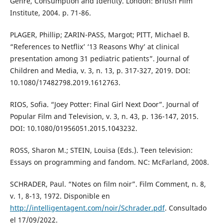
Genre, Consumption and Identity. London: British Film
Institute, 2004. p. 71-86.
PLAGER, Phillip; ZARIN-PASS, Margot; PITT, Michael B.
“References to Netflix’ ‘13 Reasons Why’ at clinical
presentation among 31 pediatric patients”. Journal of
Children and Media, v. 3, n. 13, p. 317-327, 2019. DOI:
10.1080/17482798.2019.1612763.
RIOS, Sofia. “Joey Potter: Final Girl Next Door”. Journal of
Popular Film and Television, v. 3, n. 43, p. 136-147, 2015.
DOI: 10.1080/01956051.2015.1043232.
ROSS, Sharon M.; STEIN, Louisa (Eds.). Teen television:
Essays on programming and fandom. NC: McFarland, 2008.
SCHRADER, Paul. “Notes on film noir”. Film Comment, n. 8,
v. 1, 8-13, 1972. Disponible en
http://intelligentagent.com/noir/Schrader.pdf
. Consultado
el 17/09/2022.