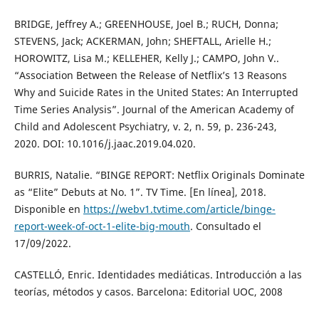
BRIDGE, Jeffrey A.; GREENHOUSE, Joel B.; RUCH, Donna;
STEVENS, Jack; ACKERMAN, John; SHEFTALL, Arielle H.;
HOROWITZ, Lisa M.; KELLEHER, Kelly J.; CAMPO, John V..
“Association Between the Release of Netflix’s 13 Reasons
Why and Suicide Rates in the United States: An Interrupted
Time Series Analysis”. Journal of the American Academy of
Child and Adolescent Psychiatry, v. 2, n. 59, p. 236-243,
2020. DOI: 10.1016/j.jaac.2019.04.020.
BURRIS, Natalie. “BINGE REPORT: Netflix Originals Dominate
as “Elite” Debuts at No. 1”. TV Time. [En línea], 2018.
Disponible en
https://webv1.tvtime.com/article/binge-
report-week-of-oct-1-elite-big-mouth
. Consultado el
17/09/2022.
CASTELLÓ, Enric. Identidades mediáticas. Introducción a las
teorías, métodos y casos. Barcelona: Editorial UOC, 2008