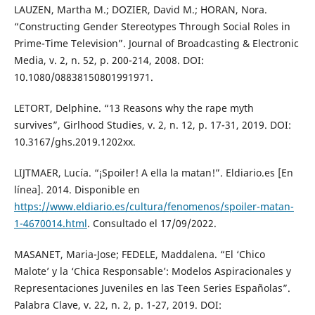
LAUZEN, Martha M.; DOZIER, David M.; HORAN, Nora.
“Constructing Gender Stereotypes Through Social Roles in
Prime-Time Television”. Journal of Broadcasting & Electronic
Media, v. 2, n. 52, p. 200-214, 2008. DOI:
10.1080/08838150801991971.
LETORT, Delphine. “13 Reasons why the rape myth
survives”, Girlhood Studies, v. 2, n. 12, p. 17-31, 2019. DOI:
10.3167/ghs.2019.1202xx.
LIJTMAER, Lucía. “¡Spoiler! A ella la matan!”. Eldiario.es [En
línea]. 2014. Disponible en
https://www.eldiario.es/cultura/fenomenos/spoiler-matan-
1-4670014.html
. Consultado el 17/09/2022.
MASANET, Maria-Jose; FEDELE, Maddalena. “El ‘Chico
Malote’ y la ‘Chica Responsable’: Modelos Aspiracionales y
Representaciones Juveniles en las Teen Series Españolas”.
Palabra Clave, v. 22, n. 2, p. 1-27, 2019. DOI: