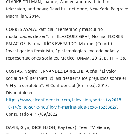
CLARKE DILLMAN, Joanne. Women and death in film,
television, and news: Dead but not gone. New York: Palgrave
Macmillan, 2014.
CORRES AYALA, Patricia. “Femenino y masculino:
modalidades de ser”. In: BLAZQUEZ GRAF, Norma; FLORES
PALACIOS, Fátima; RÍOS EVERARDO, Maribel (Coord.).
Investigación feminista. Epistemologías, metodologías y
representaciones sociales. México: UNAM, 2012. p. 111-138.
COSTAS, Nayín; FERNÁNDEZ LARRECHI, Aloña. “El valor
social de ‘Élite’ (Netflix): así destierra los prejuicios sobre el
VIH y la serofobia”. El Confidencial [En línea], 2018.
Disponible en
https://www.elconfidencial.com/television/series-tv/2018-
10-14/elite-serie-netflix-vih-marina-sida-sexo-1628382/
.
Consultado el 17/09/2022.
DAVIS, Glyn; DICKINSON, Kay (eds). Teen TV. Genre,