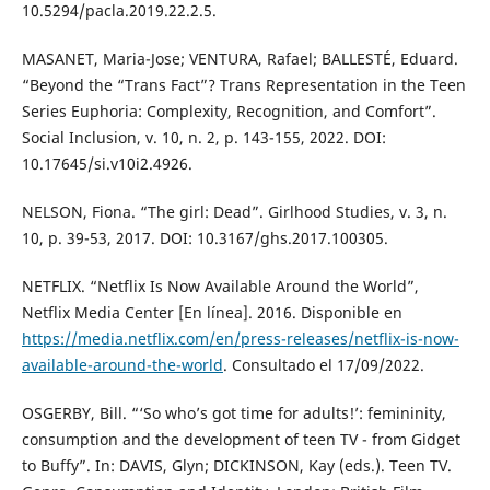
10.5294/pacla.2019.22.2.5.
MASANET, Maria-Jose; VENTURA, Rafael; BALLESTÉ, Eduard.
“Beyond the “Trans Fact”? Trans Representation in the Teen
Series Euphoria: Complexity, Recognition, and Comfort”.
Social Inclusion, v. 10, n. 2, p. 143-155, 2022. DOI:
10.17645/si.v10i2.4926.
NELSON, Fiona. “The girl: Dead”. Girlhood Studies, v. 3, n.
10, p. 39-53, 2017. DOI: 10.3167/ghs.2017.100305.
NETFLIX. “Netflix Is Now Available Around the World”,
Netflix Media Center [En línea]. 2016. Disponible en
https://media.netflix.com/en/press-releases/netflix-is-now-
available-around-the-world
. Consultado el 17/09/2022.
OSGERBY, Bill. “‘So who’s got time for adults!’: femininity,
consumption and the development of teen TV - from Gidget
to Buffy”. In: DAVIS, Glyn; DICKINSON, Kay (eds.). Teen TV.