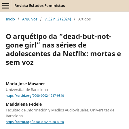
Revista Estudos Feministas
Início
/
Arquivos
/
v. 32 n. 2 (2024)
/
Artigos
O arquétipo da “dead-but-not-
gone girl” nas séries de
adolescentes da Netflix: mortas e
sem voz
Maria-Jose Masanet
Universitat de Barcelona
https://orcid.org/0000-0002-1217-9840
Maddalena Fedele
Facultad de Información y Medios Audiovisuales, Universitat de
Barcelona
https://orcid.org/0000-0002-9930-4930