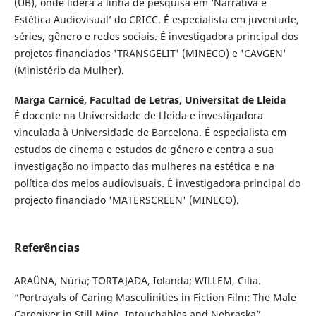
(UB), onde lidera a linha de pesquisa em ‘Narrativa e
Estética Audiovisual’ do CRICC. É especialista em juventude,
séries, gênero e redes sociais. É investigadora principal dos
projetos financiados 'TRANSGELIT' (MINECO) e 'CAVGEN'
(Ministério da Mulher).
Marga Carnicé,
Facultad de Letras, Universitat de Lleida
É docente na Universidade de Lleida e investigadora
vinculada à Universidade de Barcelona. É especialista em
estudos de cinema e estudos de género e centra a sua
investigação no impacto das mulheres na estética e na
política dos meios audiovisuais. É investigadora principal do
projecto financiado 'MATERSCREEN' (MINECO).
Referências
ARAÜNA, Núria; TORTAJADA, Iolanda; WILLEM, Cilia.
“Portrayals of Caring Masculinities in Fiction Film: The Male
Caregiver in Still Mine, Intouchables and Nebraska”.