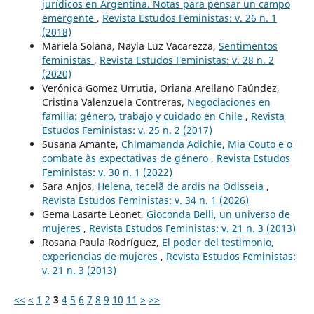
jurídicos en Argentina. Notas para pensar un campo
emergente
,
Revista Estudos Feministas: v. 26 n. 1
(2018)
Mariela Solana, Nayla Luz Vacarezza,
Sentimentos
feministas
,
Revista Estudos Feministas: v. 28 n. 2
(2020)
Verónica Gomez Urrutia, Oriana Arellano Faúndez,
Cristina Valenzuela Contreras,
Negociaciones en
familia: género, trabajo y cuidado en Chile
,
Revista
Estudos Feministas: v. 25 n. 2 (2017)
Susana Amante,
Chimamanda Adichie, Mia Couto e o
combate às expectativas de género
,
Revista Estudos
Feministas: v. 30 n. 1 (2022)
Sara Anjos,
Helena, tecelã de ardis na Odisseia
,
Revista Estudos Feministas: v. 34 n. 1 (2026)
Gema Lasarte Leonet,
Gioconda Belli, un universo de
mujeres
,
Revista Estudos Feministas: v. 21 n. 3 (2013)
Rosana Paula Rodríguez,
El poder del testimonio,
experiencias de mujeres
,
Revista Estudos Feministas:
v. 21 n. 3 (2013)
<<
<
1
2
3
4
5
6
7
8
9
10
11
>
>>