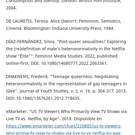
Consumption and Identity. London: British Film Institute,
2004.
DE LAURETIS, Teresa. Alice Doesn’t: Feminism, Semiotics,
Cinema. Bloomington: Indiana University Press, 1984.
DÍAZ-FERNÁNDEZ, Silvia. “Post-queer sexualities? Exploring
the (re)definition of male’s heteronormativity in the Netflix
show “Élite””. Feminist Media Studies. 2022, published
online-first. DOI: 10.1080/14680777.2022.2063361.
DHAENENS, Frederik. “Teenage queerness: Negotiating
heteronormativity in the representation of gay teenagers in
Glee”. Journal of Youth Studies, v. 3, n. 16, p. 304-317, 2013.
DOI: 10.1080/13676261.2012.718435.
eMarketer. “US TV Viewers Who Primarily View TV Shows via
Live TV vs. Netflix, by Age”. 2018. Disponible en
https://www.emarketer.com/chart/220805/us-tv-viewers-
who-primarily-view-tv-shows-via-live-tv-vs-netflix-by-age-