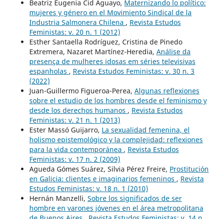
Beatriz Eugenia Cid Aguayo,
Maternizando lo político:
mujeres y género en el Movimiento Sindical de la
Industria Salmonera Chilena
,
Revista Estudos
Feministas: v. 20 n. 1 (2012)
Esther Santaella Rodríguez, Cristina de Pinedo
Extremera, Nazaret Martínez-Heredia,
Análise da
presença de mulheres idosas em séries televisivas
espanholas
,
Revista Estudos Feministas: v. 30 n. 3
(2022)
Juan-Guillermo Figueroa-Perea,
Algunas reflexiones
sobre el estudio de los hombres desde el feminismo y
desde los derechos humanos
,
Revista Estudos
Feministas: v. 21 n. 1 (2013)
Ester Massó Guijarro,
La sexualidad femenina, el
holismo epistemológico y la complejidad: reflexiones
para la vida contemporánea
,
Revista Estudos
Feministas: v. 17 n. 2 (2009)
Agueda Gómes Suárez, Silvia Pérez Freire,
Prostitución
en Galicia: clientes e imaginarios femeninos
,
Revista
Estudos Feministas: v. 18 n. 1 (2010)
Hernán Manzelli,
Sobre los significados de ser
hombre en varones jóvenes en el área metropolitana
de Buenos Aires
,
Revista Estudos Feministas: v. 14 n.