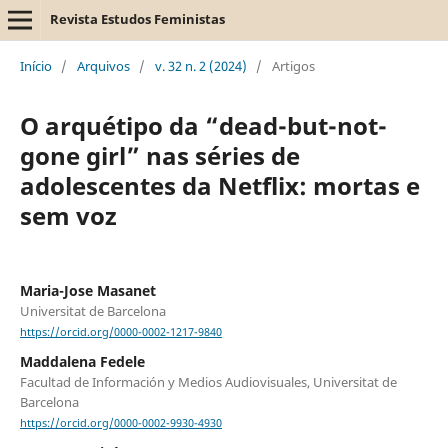
Revista Estudos Feministas
Início
/
Arquivos
/
v. 32 n. 2 (2024)
/
Artigos
O arquétipo da “dead-but-not-
gone girl” nas séries de
adolescentes da Netflix: mortas e
sem voz
Maria-Jose Masanet
Universitat de Barcelona
https://orcid.org/0000-0002-1217-9840
Maddalena Fedele
Facultad de Información y Medios Audiovisuales, Universitat de
Barcelona
https://orcid.org/0000-0002-9930-4930