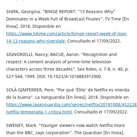
SHIRK, Georgina. “BINGE REPORT: “13 Reasons Why”
Dominates in a Week Full of Broadcast Finales”. TV Time [En
línea]. 2018. Disponible en
https://www.tvtime.com/article/binge-report-week-of-may-
14-13-reasons-why-riverdale
. Consultado el 17/09/2022.
SIGNORIELLI, Nancy; BACUE, Aaron. “Recognition and
respect: A content analysis of prime-time television
characters across three decades”. Sex Roles, v. 7-8, n. 40, p.
527-544, 1999. DOI: 10.1023/A:1018883912900.
SOLÀ GIMFERRER, Pere. “Por qué ‘Élite’ de Netflix es mierda
de la buena”. La Vanguardia [En línea], 2018. Disponible en
https://www.lavanguardia.com/series/netflix/20181008/452228
netflix-temporada-1-critica.html
. Consultado el 17/09/2022.
SWENEY, Mark. “Younger viewers now watch Netflix more
than the BBC, says corporation”. The Guardian [En línea],