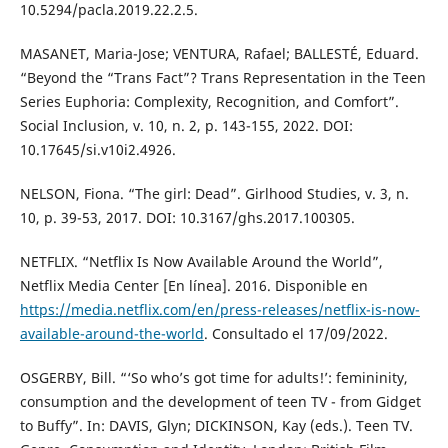
10.5294/pacla.2019.22.2.5.
MASANET, Maria-Jose; VENTURA, Rafael; BALLESTÉ, Eduard.
“Beyond the “Trans Fact”? Trans Representation in the Teen
Series Euphoria: Complexity, Recognition, and Comfort”.
Social Inclusion, v. 10, n. 2, p. 143-155, 2022. DOI:
10.17645/si.v10i2.4926.
NELSON, Fiona. “The girl: Dead”. Girlhood Studies, v. 3, n.
10, p. 39-53, 2017. DOI: 10.3167/ghs.2017.100305.
NETFLIX. “Netflix Is Now Available Around the World”,
Netflix Media Center [En línea]. 2016. Disponible en
https://media.netflix.com/en/press-releases/netflix-is-now-
available-around-the-world
. Consultado el 17/09/2022.
OSGERBY, Bill. “‘So who’s got time for adults!’: femininity,
consumption and the development of teen TV - from Gidget
to Buffy”. In: DAVIS, Glyn; DICKINSON, Kay (eds.). Teen TV.