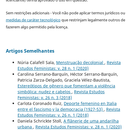
licenciante) tenha aprovado o uso em questão.
Sem restrições adicionais - Você não pode aplicar termos jurídicos ou
medidas de caráter tecnológico
que restrinjam legalmente outros de
fazerem algo permitido pela licença.
Artigos Semelhantes
Núria Calafell Sala,
Menstruação decolonial
,
Revista
Estudos Feministas: v. 28 n. 1 (2020)
Carolina Serrano-Barquín, Héctor Serrano-Barquín,
Patricia Zarza-Delgado, Graciela Vélez-Bautista,
Estereótipos de gênero que fomentam a violência
simbólica: nudez e cabelos
,
Revista Estudos
Feministas: v. 26 n. 3 (2018)
Carlota Coronado Ruiz,
Deporte femenino en Italia
entre el fascismo y la democracia (1927-53)
,
Revista
Estudos Feministas: v. 26 n. 1 (2018)
Daniela Schrickte Stoll,
A flânerie de uma andarilha
urbana
,
Revista Estudos Feministas: v. 28 n. 1 (2020)