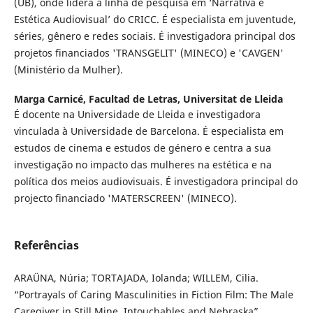
(UB), onde lidera a linha de pesquisa em ‘Narrativa e
Estética Audiovisual’ do CRICC. É especialista em juventude,
séries, gênero e redes sociais. É investigadora principal dos
projetos financiados 'TRANSGELIT' (MINECO) e 'CAVGEN'
(Ministério da Mulher).
Marga Carnicé,
Facultad de Letras, Universitat de Lleida
É docente na Universidade de Lleida e investigadora
vinculada à Universidade de Barcelona. É especialista em
estudos de cinema e estudos de género e centra a sua
investigação no impacto das mulheres na estética e na
política dos meios audiovisuais. É investigadora principal do
projecto financiado 'MATERSCREEN' (MINECO).
Referências
ARAÜNA, Núria; TORTAJADA, Iolanda; WILLEM, Cilia.
“Portrayals of Caring Masculinities in Fiction Film: The Male
Caregiver in Still Mine, Intouchables and Nebraska”.