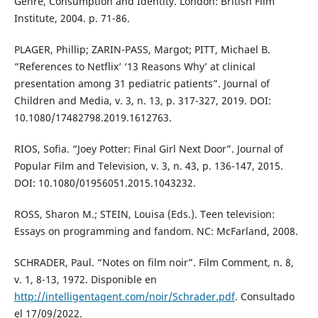
Genre, Consumption and Identity. London: British Film
Institute, 2004. p. 71-86.
PLAGER, Phillip; ZARIN-PASS, Margot; PITT, Michael B.
“References to Netflix’ ‘13 Reasons Why’ at clinical
presentation among 31 pediatric patients”. Journal of
Children and Media, v. 3, n. 13, p. 317-327, 2019. DOI:
10.1080/17482798.2019.1612763.
RIOS, Sofia. “Joey Potter: Final Girl Next Door”. Journal of
Popular Film and Television, v. 3, n. 43, p. 136-147, 2015.
DOI: 10.1080/01956051.2015.1043232.
ROSS, Sharon M.; STEIN, Louisa (Eds.). Teen television:
Essays on programming and fandom. NC: McFarland, 2008.
SCHRADER, Paul. “Notes on film noir”. Film Comment, n. 8,
v. 1, 8-13, 1972. Disponible en
http://intelligentagent.com/noir/Schrader.pdf
. Consultado
el 17/09/2022.