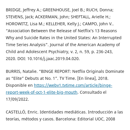
BRIDGE, Jeffrey A.; GREENHOUSE, Joel B.; RUCH, Donna;
STEVENS, Jack; ACKERMAN, John; SHEFTALL, Arielle H.;
HOROWITZ, Lisa M.; KELLEHER, Kelly J.; CAMPO, John V..
“Association Between the Release of Netflix’s 13 Reasons
Why and Suicide Rates in the United States: An Interrupted
Time Series Analysis”. Journal of the American Academy of
Child and Adolescent Psychiatry, v. 2, n. 59, p. 236-243,
2020. DOI: 10.1016/j.jaac.2019.04.020.
BURRIS, Natalie. “BINGE REPORT: Netflix Originals Dominate
as “Elite” Debuts at No. 1”. TV Time. [En línea], 2018.
Disponible en
https://webv1.tvtime.com/article/binge-
report-week-of-oct-1-elite-big-mouth
. Consultado el
17/09/2022.
CASTELLÓ, Enric. Identidades mediáticas. Introducción a las
teorías, métodos y casos. Barcelona: Editorial UOC, 2008