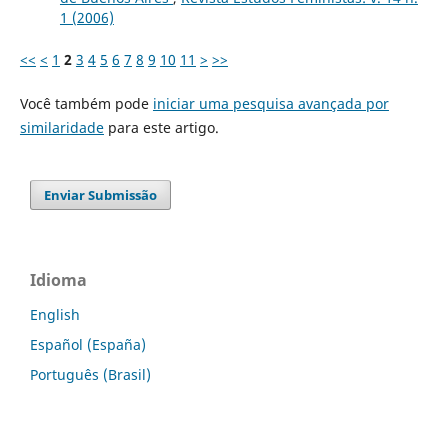
1 (2006)
<<
<
1
2
3
4
5
6
7
8
9
10
11
>
>>
Você também pode
iniciar uma pesquisa avançada por
similaridade
para este artigo.
Enviar Submissão
Idioma
English
Español (España)
Português (Brasil)