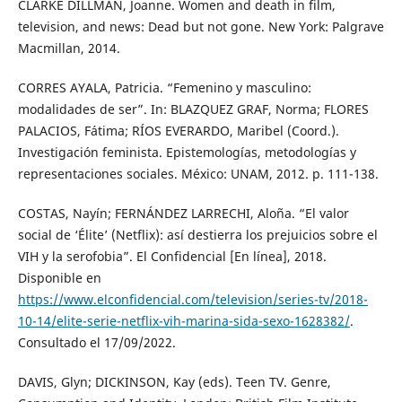
CLARKE DILLMAN, Joanne. Women and death in film,
television, and news: Dead but not gone. New York: Palgrave
Macmillan, 2014.
CORRES AYALA, Patricia. “Femenino y masculino:
modalidades de ser”. In: BLAZQUEZ GRAF, Norma; FLORES
PALACIOS, Fátima; RÍOS EVERARDO, Maribel (Coord.).
Investigación feminista. Epistemologías, metodologías y
representaciones sociales. México: UNAM, 2012. p. 111-138.
COSTAS, Nayín; FERNÁNDEZ LARRECHI, Aloña. “El valor
social de ‘Élite’ (Netflix): así destierra los prejuicios sobre el
VIH y la serofobia”. El Confidencial [En línea], 2018.
Disponible en
https://www.elconfidencial.com/television/series-tv/2018-
10-14/elite-serie-netflix-vih-marina-sida-sexo-1628382/
.
Consultado el 17/09/2022.
DAVIS, Glyn; DICKINSON, Kay (eds). Teen TV. Genre,