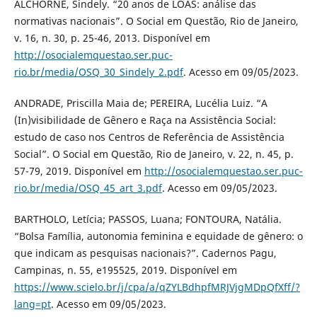
ALCHORNE, Sindely. “20 anos de LOAS: análise das
normativas nacionais”. O Social em Questão, Rio de Janeiro,
v. 16, n. 30, p. 25-46, 2013. Disponível em
http://osocialemquestao.ser.puc-
rio.br/media/OSQ_30_Sindely_2.pdf
. Acesso em 09/05/2023.
ANDRADE, Priscilla Maia de; PEREIRA, Lucélia Luiz. “A
(In)visibilidade de Gênero e Raça na Assistência Social:
estudo de caso nos Centros de Referência de Assistência
Social”. O Social em Questão, Rio de Janeiro, v. 22, n. 45, p.
57-79, 2019. Disponível em
http://osocialemquestao.ser.puc-
rio.br/media/OSQ_45_art_3.pdf
. Acesso em 09/05/2023.
BARTHOLO, Letícia; PASSOS, Luana; FONTOURA, Natália.
“Bolsa Família, autonomia feminina e equidade de gênero: o
que indicam as pesquisas nacionais?”. Cadernos Pagu,
Campinas, n. 55, e195525, 2019. Disponível em
https://www.scielo.br/j/cpa/a/qZYLBdhpfMRJVjgMDpQfXff/?
lang=pt
. Acesso em 09/05/2023.