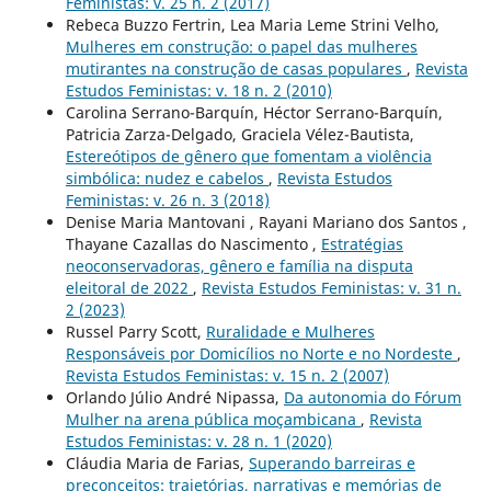
Feministas: v. 25 n. 2 (2017)
Rebeca Buzzo Fertrin, Lea Maria Leme Strini Velho,
Mulheres em construção: o papel das mulheres
mutirantes na construção de casas populares
,
Revista
Estudos Feministas: v. 18 n. 2 (2010)
Carolina Serrano-Barquín, Héctor Serrano-Barquín,
Patricia Zarza-Delgado, Graciela Vélez-Bautista,
Estereótipos de gênero que fomentam a violência
simbólica: nudez e cabelos
,
Revista Estudos
Feministas: v. 26 n. 3 (2018)
Denise Maria Mantovani , Rayani Mariano dos Santos ,
Thayane Cazallas do Nascimento ,
Estratégias
neoconservadoras, gênero e família na disputa
eleitoral de 2022
,
Revista Estudos Feministas: v. 31 n.
2 (2023)
Russel Parry Scott,
Ruralidade e Mulheres
Responsáveis por Domicílios no Norte e no Nordeste
,
Revista Estudos Feministas: v. 15 n. 2 (2007)
Orlando Júlio André Nipassa,
Da autonomia do Fórum
Mulher na arena pública moçambicana
,
Revista
Estudos Feministas: v. 28 n. 1 (2020)
Cláudia Maria de Farias,
Superando barreiras e
preconceitos: trajetórias, narrativas e memórias de