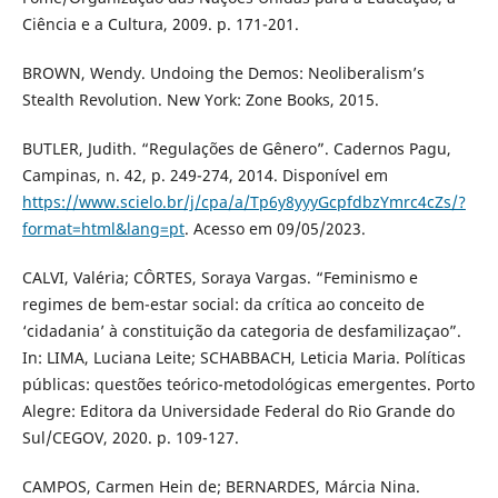
Ciência e a Cultura, 2009. p. 171-201.
BROWN, Wendy. Undoing the Demos: Neoliberalism’s
Stealth Revolution. New York: Zone Books, 2015.
BUTLER, Judith. “Regulações de Gênero”. Cadernos Pagu,
Campinas, n. 42, p. 249-274, 2014. Disponível em
https://www.scielo.br/j/cpa/a/Tp6y8yyyGcpfdbzYmrc4cZs/?
format=html&lang=pt
. Acesso em 09/05/2023.
CALVI, Valéria; CÔRTES, Soraya Vargas. “Feminismo e
regimes de bem-estar social: da crítica ao conceito de
‘cidadania’ à constituição da categoria de desfamilizaçao”.
In: LIMA, Luciana Leite; SCHABBACH, Leticia Maria. Políticas
públicas: questões teórico-metodológicas emergentes. Porto
Alegre: Editora da Universidade Federal do Rio Grande do
Sul/CEGOV, 2020. p. 109-127.
CAMPOS, Carmen Hein de; BERNARDES, Márcia Nina.