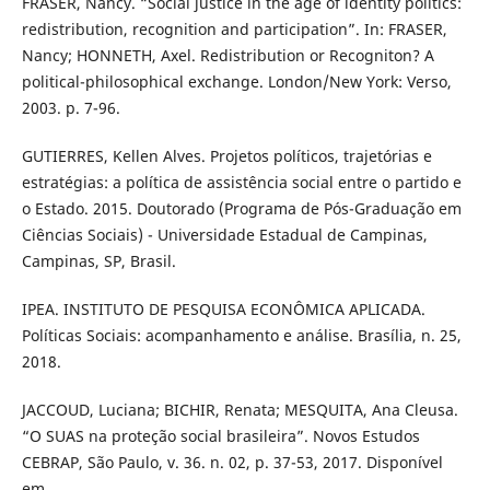
FRASER, Nancy. “Social justice in the age of identity politics:
redistribution, recognition and participation”. In: FRASER,
Nancy; HONNETH, Axel. Redistribution or Recogniton? A
political-philosophical exchange. London/New York: Verso,
2003. p. 7-96.
GUTIERRES, Kellen Alves. Projetos políticos, trajetórias e
estratégias: a política de assistência social entre o partido e
o Estado. 2015. Doutorado (Programa de Pós-Graduação em
Ciências Sociais) - Universidade Estadual de Campinas,
Campinas, SP, Brasil.
IPEA. INSTITUTO DE PESQUISA ECONÔMICA APLICADA.
Políticas Sociais: acompanhamento e análise. Brasília, n. 25,
2018.
JACCOUD, Luciana; BICHIR, Renata; MESQUITA, Ana Cleusa.
“O SUAS na proteção social brasileira”. Novos Estudos
CEBRAP, São Paulo, v. 36. n. 02, p. 37-53, 2017. Disponível
em