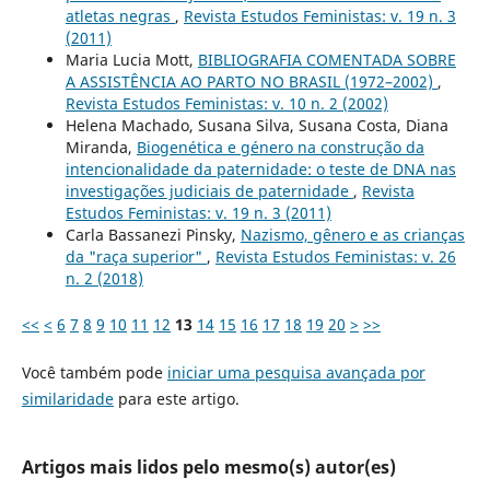
atletas negras
,
Revista Estudos Feministas: v. 19 n. 3
(2011)
Maria Lucia Mott,
BIBLIOGRAFIA COMENTADA SOBRE
A ASSISTÊNCIA AO PARTO NO BRASIL (1972–2002)
,
Revista Estudos Feministas: v. 10 n. 2 (2002)
Helena Machado, Susana Silva, Susana Costa, Diana
Miranda,
Biogenética e género na construção da
intencionalidade da paternidade: o teste de DNA nas
investigações judiciais de paternidade
,
Revista
Estudos Feministas: v. 19 n. 3 (2011)
Carla Bassanezi Pinsky,
Nazismo, gênero e as crianças
da "raça superior"
,
Revista Estudos Feministas: v. 26
n. 2 (2018)
<<
<
6
7
8
9
10
11
12
13
14
15
16
17
18
19
20
>
>>
Você também pode
iniciar uma pesquisa avançada por
similaridade
para este artigo.
Artigos mais lidos pelo mesmo(s) autor(es)