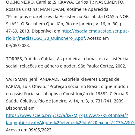
QUINONEIRO, Camila; ISHIKAWA, Carlos T.; NASCIMENTO,
Rosana Cristina; MANTOVAN, Rosimeire Aparecida.
“Princípios e diretrizes da Assistência Social: da LOAS à NOB
SUAS”. O Social em Questão, Rio de Janeiro, v. 16, n. 30, p.
47-69, 2013. Disponível em
http://osocialemquestao.ser.puc-
rio.br/media/OSQ_30_Quinonero_3.pdf
. Acesso em
09/05/2023.
TORRES, Iraildes Caldas. As primeiras-damas e a assistência
social: relações de gênero e poder. São Paulo: Cortez, 2002.
VAITSMAN, Jeni; ANDRADE, Gabriela Rieveres Borges de;
FARIAS, Luis Otávio. “Proteção social no Brasil: o que mudou
na assistência social após a Constituição de 1988”. Ciência &
Saúde Coletiva, Rio de Janeiro, v. 14, n. 3, p. 731-741, 2009.
Disponível em
https://www.scielo.br/j/csc/a/kv7MJrxjLCWw7xkK5Z4nh5M/?
lang=pt#:~:text=Alguns%20efeitos%20da%20expans%C3%A3o
Acesso em 09/05/2023.