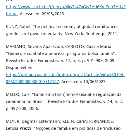
https://www.scielo.br/j/nec/a/Vkv7r47xGw7Hd6XmZdh7HfL/?
forma
. Acesso em 09/05/2023.
KUNZ, Rahel. The political economy of global remittances:
gender and governmentality. New York: Routledge, 2011.
MARIANO, Silvana Aparecida; CARLOTO, Cássia Maria.
“Gênero e combate à pobreza: programa bolsa família”.
Revista Estudos Feministas, v. 17, n. 3, p. 901-908, 2009.
Disponível em
https://periodicos.ufsc.br/index.php/ref/article/view/S0104-
026X2009000300018/12147
. Acesso em 10/06/2023.
MELLO, Luiz. “Familismo (anti)homossexual e regulação da
cidadania no Brasil”. Revista Estudos Feministas, v. 14, n. 2,
p. 497-508, 2006.
MEYER, Dagmar Estermann; KLEIN, Carin; FERNANDES,
Letícia Prezzi. “Noções de família em políticas de ‘inclusão