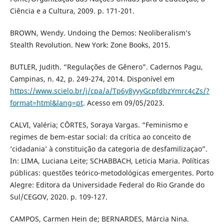
Ciência e a Cultura, 2009. p. 171-201.
BROWN, Wendy. Undoing the Demos: Neoliberalism’s
Stealth Revolution. New York: Zone Books, 2015.
BUTLER, Judith. “Regulações de Gênero”. Cadernos Pagu,
Campinas, n. 42, p. 249-274, 2014. Disponível em
https://www.scielo.br/j/cpa/a/Tp6y8yyyGcpfdbzYmrc4cZs/?
format=html&lang=pt
. Acesso em 09/05/2023.
CALVI, Valéria; CÔRTES, Soraya Vargas. “Feminismo e
regimes de bem-estar social: da crítica ao conceito de
‘cidadania’ à constituição da categoria de desfamilizaçao”.
In: LIMA, Luciana Leite; SCHABBACH, Leticia Maria. Políticas
públicas: questões teórico-metodológicas emergentes. Porto
Alegre: Editora da Universidade Federal do Rio Grande do
Sul/CEGOV, 2020. p. 109-127.
CAMPOS, Carmen Hein de; BERNARDES, Márcia Nina.