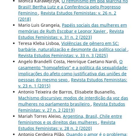
Mônica Karawejczyk,
O Feminismo em Boa Marcha no
Brasil! Bertha Lutz e a Conferência pelo Progresso
Feminino
,
Revista Estudos Feministas: v. 26 n. 2
(2018)
Mario Luis Grangeia,
Papéis sociais das mulheres em
memórias de Ruth Escobar e Leonor Xavier
,
Revista
Estudos Feministas: v. 31 n. 2 (2023)
Teresa Kleba Lisboa,
Violências de gênero em SC:
barbárie, naturalização e desmonte da política social
,
Revista Estudos Feministas: v. 33 n. 3 (2025)
Angelo Brandelli Costa, Henrique Caetano Nardi,
O
casamento “homoafetivo” e a política da sexualidade:
implicações do afeto como justificativa das uniões de
pessoas do mesmo sexo
,
Revista Estudos Feministas:
v. 23 n. 1 (2015)
Antonio Teixeira de Barros, Elisabete Busanello,
Machismo discursivo: modos de interdição da voz das
mulheres no parlamento brasileiro
,
Revista Estudos
Feministas: v. 27 n. 2 (2019)
Mariah Torres Aleixo,
Argentina, Brasil, Chile entre
feminismos e os direitos das mulheres
,
Revista
Estudos Feministas: v. 28 n. 2 (2020)
Antonio Cerdeira Pilão,
Quando o amor é o problema: