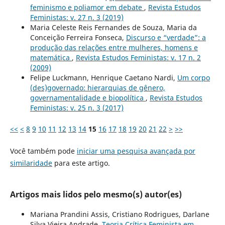
feminismo e poliamor em debate
,
Revista Estudos
Feministas: v. 27 n. 3 (2019)
Maria Celeste Reis Fernandes de Souza, Maria da
Conceição Ferreira Fonseca,
Discurso e “verdade”: a
produção das relações entre mulheres, homens e
matemática
,
Revista Estudos Feministas: v. 17 n. 2
(2009)
Felipe Luckmann, Henrique Caetano Nardi,
Um corpo
(des)governado: hierarquias de gênero,
governamentalidade e biopolítica
,
Revista Estudos
Feministas: v. 25 n. 3 (2017)
<<
<
8
9
10
11
12
13
14
15
16
17
18
19
20
21
22
>
>>
Você também pode
iniciar uma pesquisa avançada por
similaridade
para este artigo.
Artigos mais lidos pelo mesmo(s) autor(es)
Mariana Prandini Assis, Cristiano Rodrigues, Darlane
Silva Vieira Andrade,
Teoria Crítica Feminista em