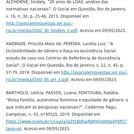
ALCHORNE, Sindely. “20 anos de LOAS: análise das
normativas nacionais”. O Social em Questão, Rio de Janeiro,
v. 16, n. 30, p. 25-46, 2013. Disponível em
http://osocialemquestao.ser.puc-
rio.br/media/OSQ_30_Sindely_2.pdf
. Acesso em 09/05/2023.
ANDRADE, Priscilla Maia de; PEREIRA, Lucélia Luiz. “A
(In)visibilidade de Gênero e Raça na Assistência Social:
estudo de caso nos Centros de Referência de Assistência
Social”. O Social em Questão, Rio de Janeiro, v. 22, n. 45, p.
57-79, 2019. Disponível em
http://osocialemquestao.ser.puc-
rio.br/media/OSQ_45_art_3.pdf
. Acesso em 09/05/2023.
BARTHOLO, Letícia; PASSOS, Luana; FONTOURA, Natália.
“Bolsa Família, autonomia feminina e equidade de gênero: o
que indicam as pesquisas nacionais?”. Cadernos Pagu,
Campinas, n. 55, e195525, 2019. Disponível em
https://www.scielo.br/j/cpa/a/qZYLBdhpfMRJVjgMDpQfXff/?
lang=pt
. Acesso em 09/05/2023.