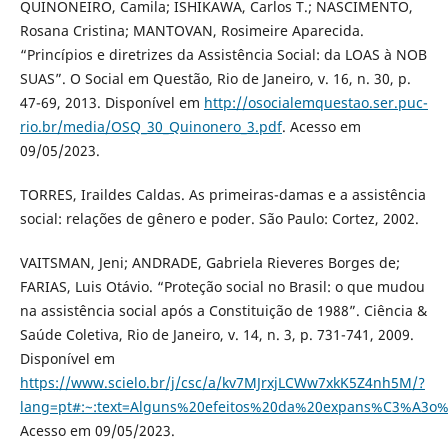
QUINONEIRO, Camila; ISHIKAWA, Carlos T.; NASCIMENTO,
Rosana Cristina; MANTOVAN, Rosimeire Aparecida.
“Princípios e diretrizes da Assistência Social: da LOAS à NOB
SUAS”. O Social em Questão, Rio de Janeiro, v. 16, n. 30, p.
47-69, 2013. Disponível em
http://osocialemquestao.ser.puc-
rio.br/media/OSQ_30_Quinonero_3.pdf
. Acesso em
09/05/2023.
TORRES, Iraildes Caldas. As primeiras-damas e a assistência
social: relações de gênero e poder. São Paulo: Cortez, 2002.
VAITSMAN, Jeni; ANDRADE, Gabriela Rieveres Borges de;
FARIAS, Luis Otávio. “Proteção social no Brasil: o que mudou
na assistência social após a Constituição de 1988”. Ciência &
Saúde Coletiva, Rio de Janeiro, v. 14, n. 3, p. 731-741, 2009.
Disponível em
https://www.scielo.br/j/csc/a/kv7MJrxjLCWw7xkK5Z4nh5M/?
lang=pt#:~:text=Alguns%20efeitos%20da%20expans%C3%A3o
Acesso em 09/05/2023.