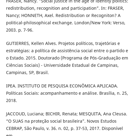
FRASER, Nancy. “Social justice in the age of identity politics:
redistribution, recognition and participation”. In: FRASER,
Nancy; HONNETH, Axel. Redistribution or Recogniton? A
political-philosophical exchange. London/New York: Verso,
2003. p. 7-96.
GUTIERRES, Kellen Alves. Projetos políticos, trajetórias e
estratégias: a política de assistência social entre o partido e
o Estado. 2015. Doutorado (Programa de Pós-Graduação em
Ciências Sociais) - Universidade Estadual de Campinas,
Campinas, SP, Brasil.
IPEA. INSTITUTO DE PESQUISA ECONÔMICA APLICADA.
Políticas Sociais: acompanhamento e análise. Brasília, n. 25,
2018.
JACCOUD, Luciana; BICHIR, Renata; MESQUITA, Ana Cleusa.
“O SUAS na proteção social brasileira”. Novos Estudos
CEBRAP, São Paulo, v. 36. n. 02, p. 37-53, 2017. Disponível
em