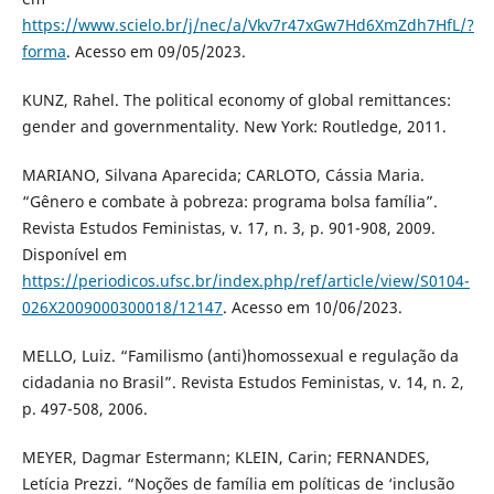
https://www.scielo.br/j/nec/a/Vkv7r47xGw7Hd6XmZdh7HfL/?
forma
. Acesso em 09/05/2023.
KUNZ, Rahel. The political economy of global remittances:
gender and governmentality. New York: Routledge, 2011.
MARIANO, Silvana Aparecida; CARLOTO, Cássia Maria.
“Gênero e combate à pobreza: programa bolsa família”.
Revista Estudos Feministas, v. 17, n. 3, p. 901-908, 2009.
Disponível em
https://periodicos.ufsc.br/index.php/ref/article/view/S0104-
026X2009000300018/12147
. Acesso em 10/06/2023.
MELLO, Luiz. “Familismo (anti)homossexual e regulação da
cidadania no Brasil”. Revista Estudos Feministas, v. 14, n. 2,
p. 497-508, 2006.
MEYER, Dagmar Estermann; KLEIN, Carin; FERNANDES,
Letícia Prezzi. “Noções de família em políticas de ‘inclusão