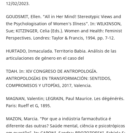
12/02/2023.
GOUDSMIT, Ellen. “All in Her Mind! Stereotypic Views and
the Psychologisation of Women’s Illness”. In: WILKINSON,
Sue; KITZINGER, Celia (Eds.). Women and Health: Feminist
Perspectives. Londres: Taylor & Francis, 1994. pp. 7-12.
HURTADO, Inmaculada. Territorio Babia. Análisis de las
articulaciones de género en el caso del
TDAH. In: XIV CONGRESO DE ANTROPOLOGÍA.
ANTROPOLOGÍAS EN TRANSFORMACIÓN: SENTIDOS,
COMPROMISOS Y UTOPÍAS, 2017, Valencia.
MAGNAN, Valentin; LEGRAIN, Paul Maurice. Les dégénérés.
Paris: Rueff et G, 1895.
MAZON, Marcia. “Por que a indústria farmacêutica é
diferente das outras? Saúde mental, ciência e psicotrópicos
em questão”. In: CAPONI, Sandra; BROZOZOESKI, Fabíola S;