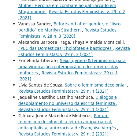
Mulher Heroína em combate ao patriarcado em
Moçambique
,
Revista Estudos Feministas: v. 29 n. 2
(2021)
Vanessa Sander,
Before and after gender, o “livro
perdido” de Marilyn Strathern
,
Revista Estudos
Feministas: v. 28 n. 3 (2020)
Alexandre Barbosa Fraga, Thays Almeida Monticelli,
"PEC das Domésticas”: holofotes e bastidores
,
Revista
Estudos Feministas: v. 29 n. 3 (2021)
Ermelinda Liberato,
Sexo, género & feminismo: para
uma vindicação contemporânea dos direitos das
mulheres
,
Revista Estudos Feministas: v. 29 n. 1
(2021)
Lívia Santos de Souza,
Sobre o feminismo decolonial
,
Revista Estudos Feministas: v. 29 n. 1 (2021)
Jaqueline Castilho Castilho Machuca,
Diálogos e
despojamento no universo da escrita feminista
,
Revista Estudos Feministas: v. 29 n. 1 (2021)
Gilmara Joane Macêdo de Medeiros,
Por um
feminismo decolonial: a leitura antipatriarcal,
anticapitalista, antirracista de Françoise Vergès
,
Revista Estudos Feministas: v. 29 n. 2 (2021)