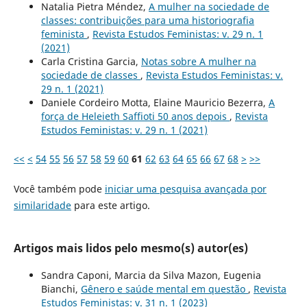
Natalia Pietra Méndez,
A mulher na sociedade de
classes: contribuições para uma historiografia
feminista
,
Revista Estudos Feministas: v. 29 n. 1
(2021)
Carla Cristina Garcia,
Notas sobre A mulher na
sociedade de classes
,
Revista Estudos Feministas: v.
29 n. 1 (2021)
Daniele Cordeiro Motta, Elaine Mauricio Bezerra,
A
força de Heleieth Saffioti 50 anos depois
,
Revista
Estudos Feministas: v. 29 n. 1 (2021)
<<
<
54
55
56
57
58
59
60
61
62
63
64
65
66
67
68
>
>>
Você também pode
iniciar uma pesquisa avançada por
similaridade
para este artigo.
Artigos mais lidos pelo mesmo(s) autor(es)
Sandra Caponi, Marcia da Silva Mazon, Eugenia
Bianchi,
Gênero e saúde mental em questão
,
Revista
Estudos Feministas: v. 31 n. 1 (2023)