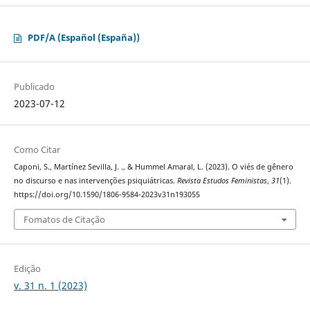
PDF/A (Español (España))
Publicado
2023-07-12
Como Citar
Caponi, S., Martínez Sevilla, J. ., & Hummel Amaral, L. (2023). O viés de gênero
no discurso e nas intervenções psiquiátricas.
Revista Estudos Feministas
,
31
(1).
https://doi.org/10.1590/1806-9584-2023v31n193055
Fomatos de Citação
Edição
v. 31 n. 1 (2023)