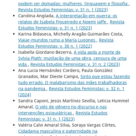
podem ser domadas: mulheres, linguagem e filosofia
,
Revista Estudos Feministas: v. 31 n. 1 (2023)
Carolina Anglada,
A interpretação em guerra: os
relatos de Isabela Figueiredo e Noemi Jaffe
,
Revista
Estudos Feministas: v. 31 n. 1 (2023)
Karina Bidaseca, Michelly Aragão Guimarães Costa,
Viajar-mundos rumo a María Lugones
,
Revista
Estudos Feministas: v. 30 n. 1 (2022)
Isabella Giordano Bezerra,
A vida após a morte de
Sylvia Plath: mutilação de uma obra, censura de uma
vida
,
Revista Estudos Feministas: v. 31 n. 2 (2023)
Ana Lucia Hernández Cordero, Paula González
Granados, Mar Dieste Campo,
Sinto que estou fazendo
tudo errado. O malabarismo das mães trabalhadoras
na pandemia
,
Revista Estudos Feministas: v. 32 n. 1
(2024)
Sandra Caponi, Jesús Martínez Sevilla, Leticia Hummel
Amaral,
O viés de gênero no discurso e nas
intervenções psiquiátricas
,
Revista Estudos
Feministas: v. 31 n. 1 (2023)
Valéria Calvi Amaral Silva, Soraya Vargas Côrtes,
Cidadania masculina e paternidade na