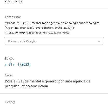
2023-07-12
Como Citar
Miranda, M. (2023). Preconceitos de gênero e biotipologia endocrinológica
(Argentina, 1930-1945).
Revista Estudos Feministas
,
31
(1).
https://doi.org/10.1590/1806-9584-2023v31n193093
Fomatos de Citação
Edição
v. 31 n. 1 (2023)
Seção
Dossiê - Saúde mental e gênero: por uma agenda de
pesquisa latino-americana
Licença