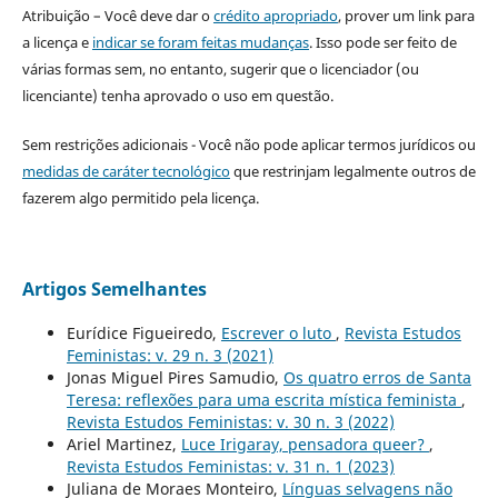
Atribuição – Você deve dar o
crédito apropriado
, prover um link para
a licença e
indicar se foram feitas mudanças
. Isso pode ser feito de
várias formas sem, no entanto, sugerir que o licenciador (ou
licenciante) tenha aprovado o uso em questão.
Sem restrições adicionais - Você não pode aplicar termos jurídicos ou
medidas de caráter tecnológico
que restrinjam legalmente outros de
fazerem algo permitido pela licença.
Artigos Semelhantes
Eurídice Figueiredo,
Escrever o luto
,
Revista Estudos
Feministas: v. 29 n. 3 (2021)
Jonas Miguel Pires Samudio,
Os quatro erros de Santa
Teresa: reflexões para uma escrita mística feminista
,
Revista Estudos Feministas: v. 30 n. 3 (2022)
Ariel Martinez,
Luce Irigaray, pensadora queer?
,
Revista Estudos Feministas: v. 31 n. 1 (2023)
Juliana de Moraes Monteiro,
Línguas selvagens não