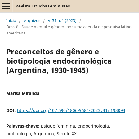
Revista Estudos Feministas
Início
/
Arquivos
/
v. 31 n. 1 (2023)
/
Dossiê - Saúde mental e gênero: por uma agenda de pesquisa latino-
americana
Preconceitos de gênero e
biotipologia endocrinológica
(Argentina, 1930-1945)
Marisa Miranda
DOI:
https://doi.org/10.1590/1806-9584-2023v31n193093
Palavras-chave:
psique feminina, endocrinologia,
biotipologia, Argentina, Século XX