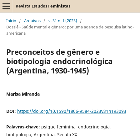
Revista Estudos Feministas
Início
/
Arquivos
/
v. 31 n. 1 (2023)
/
Dossiê - Saúde mental e gênero: por uma agenda de pesquisa latino-
americana
Preconceitos de gênero e
biotipologia endocrinológica
(Argentina, 1930-1945)
Marisa Miranda
DOI:
https://doi.org/10.1590/1806-9584-2023v31n193093
Palavras-chave:
psique feminina, endocrinologia,
biotipologia, Argentina, Século XX