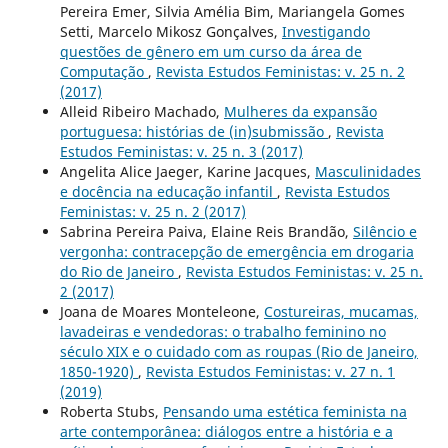
Pereira Emer, Silvia Amélia Bim, Mariangela Gomes
Setti, Marcelo Mikosz Gonçalves,
Investigando
questões de gênero em um curso da área de
Computação
,
Revista Estudos Feministas: v. 25 n. 2
(2017)
Alleid Ribeiro Machado,
Mulheres da expansão
portuguesa: histórias de (in)submissão
,
Revista
Estudos Feministas: v. 25 n. 3 (2017)
Angelita Alice Jaeger, Karine Jacques,
Masculinidades
e docência na educação infantil
,
Revista Estudos
Feministas: v. 25 n. 2 (2017)
Sabrina Pereira Paiva, Elaine Reis Brandão,
Silêncio e
vergonha: contracepção de emergência em drogaria
do Rio de Janeiro
,
Revista Estudos Feministas: v. 25 n.
2 (2017)
Joana de Moares Monteleone,
Costureiras, mucamas,
lavadeiras e vendedoras: o trabalho feminino no
século XIX e o cuidado com as roupas (Rio de Janeiro,
1850-1920)
,
Revista Estudos Feministas: v. 27 n. 1
(2019)
Roberta Stubs,
Pensando uma estética feminista na
arte contemporânea: diálogos entre a história e a