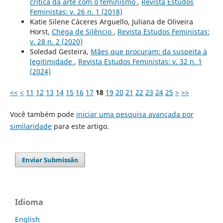
crítica da arte com o feminismo
,
Revista Estudos
Feministas: v. 26 n. 1 (2018)
Katie Silene Cáceres Arguello, Juliana de Oliveira
Horst,
Chega de Silêncio
,
Revista Estudos Feministas:
v. 28 n. 2 (2020)
Soledad Gesteira,
Mães que procuram: da suspeita à
legitimidade
,
Revista Estudos Feministas: v. 32 n. 1
(2024)
<<
<
11
12
13
14
15
16
17
18
19
20
21
22
23
24
25
>
>>
Você também pode
iniciar uma pesquisa avançada por
similaridade
para este artigo.
Enviar Submissão
Idioma
English