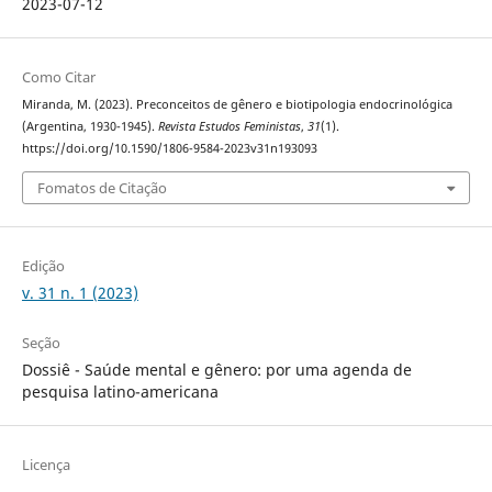
2023-07-12
Como Citar
Miranda, M. (2023). Preconceitos de gênero e biotipologia endocrinológica
(Argentina, 1930-1945).
Revista Estudos Feministas
,
31
(1).
https://doi.org/10.1590/1806-9584-2023v31n193093
Fomatos de Citação
Edição
v. 31 n. 1 (2023)
Seção
Dossiê - Saúde mental e gênero: por uma agenda de
pesquisa latino-americana
Licença