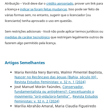
Atribuição – Você deve dar o
crédito apropriado
, prover um link para
a licença e
indicar se foram feitas mudanças
. Isso pode ser feito de
várias formas sem, no entanto, sugerir que o licenciador (ou
licenciante) tenha aprovado o uso em questão.
Sem restrições adicionais - Você não pode aplicar termos jurídicos ou
medidas de caráter tecnológico
que restrinjam legalmente outros de
fazerem algo permitido pela licença.
Artigos Semelhantes
Maria Renilda Nery Barreto, Walmir Pimentel Baptista,
Nascer no Recôncavo das águas (Bahia, século XX)
,
Revista Estudos Feministas: v. 32 n. 1 (2024)
José Manuel Morán Faúndes,
Conservador,
fundamentalista ou antigênero?: Conceituando o
movimento “pró-vida/pro-família”
,
Revista Estudos
Feministas: v. 32 n. 2 (2024)
Marília Abrahão Amaral, Maria Claudia Figueiredo