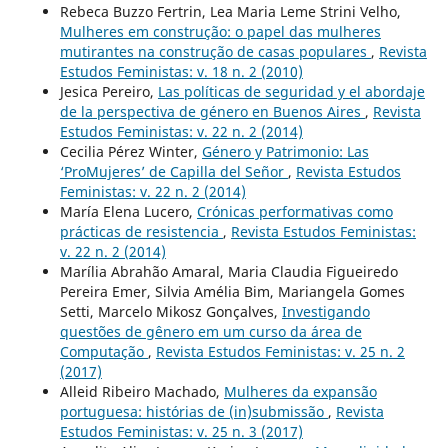
Rebeca Buzzo Fertrin, Lea Maria Leme Strini Velho,
Mulheres em construção: o papel das mulheres
mutirantes na construção de casas populares
,
Revista
Estudos Feministas: v. 18 n. 2 (2010)
Jesica Pereiro,
Las políticas de seguridad y el abordaje
de la perspectiva de género en Buenos Aires
,
Revista
Estudos Feministas: v. 22 n. 2 (2014)
Cecilia Pérez Winter,
Género y Patrimonio: Las
‘ProMujeres’ de Capilla del Señor
,
Revista Estudos
Feministas: v. 22 n. 2 (2014)
María Elena Lucero,
Crónicas performativas como
prácticas de resistencia
,
Revista Estudos Feministas:
v. 22 n. 2 (2014)
Marília Abrahão Amaral, Maria Claudia Figueiredo
Pereira Emer, Silvia Amélia Bim, Mariangela Gomes
Setti, Marcelo Mikosz Gonçalves,
Investigando
questões de gênero em um curso da área de
Computação
,
Revista Estudos Feministas: v. 25 n. 2
(2017)
Alleid Ribeiro Machado,
Mulheres da expansão
portuguesa: histórias de (in)submissão
,
Revista
Estudos Feministas: v. 25 n. 3 (2017)