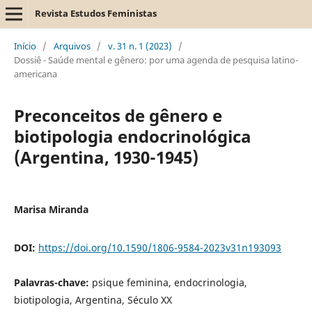
Revista Estudos Feministas
Início
/
Arquivos
/
v. 31 n. 1 (2023)
/
Dossiê - Saúde mental e gênero: por uma agenda de pesquisa latino-
americana
Preconceitos de gênero e
biotipologia endocrinológica
(Argentina, 1930-1945)
Marisa Miranda
DOI:
https://doi.org/10.1590/1806-9584-2023v31n193093
Palavras-chave:
psique feminina, endocrinologia,
biotipologia, Argentina, Século XX