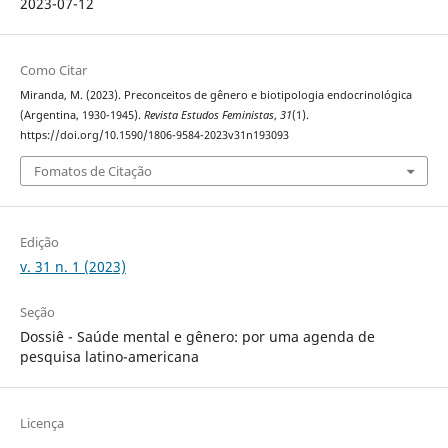
2023-07-12
Como Citar
Miranda, M. (2023). Preconceitos de gênero e biotipologia endocrinológica
(Argentina, 1930-1945).
Revista Estudos Feministas
,
31
(1).
https://doi.org/10.1590/1806-9584-2023v31n193093
Fomatos de Citação
Edição
v. 31 n. 1 (2023)
Seção
Dossiê - Saúde mental e gênero: por uma agenda de
pesquisa latino-americana
Licença