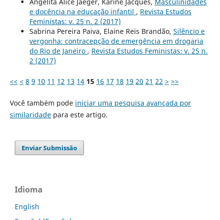
Angelita Alice Jaeger, Karine Jacques,
Masculinidades
e docência na educação infantil
,
Revista Estudos
Feministas: v. 25 n. 2 (2017)
Sabrina Pereira Paiva, Elaine Reis Brandão,
Silêncio e
vergonha: contracepção de emergência em drogaria
do Rio de Janeiro
,
Revista Estudos Feministas: v. 25 n.
2 (2017)
<<
<
8
9
10
11
12
13
14
15
16
17
18
19
20
21
22
>
>>
Você também pode
iniciar uma pesquisa avançada por
similaridade
para este artigo.
Enviar Submissão
Idioma
English