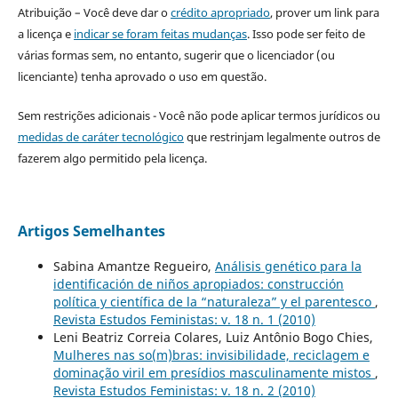
Atribuição – Você deve dar o
crédito apropriado
, prover um link para
a licença e
indicar se foram feitas mudanças
. Isso pode ser feito de
várias formas sem, no entanto, sugerir que o licenciador (ou
licenciante) tenha aprovado o uso em questão.
Sem restrições adicionais - Você não pode aplicar termos jurídicos ou
medidas de caráter tecnológico
que restrinjam legalmente outros de
fazerem algo permitido pela licença.
Artigos Semelhantes
Sabina Amantze Regueiro,
Análisis genético para la
identificación de niños apropiados: construcción
política y científica de la “naturaleza” y el parentesco
,
Revista Estudos Feministas: v. 18 n. 1 (2010)
Leni Beatriz Correia Colares, Luiz Antônio Bogo Chies,
Mulheres nas so(m)bras: invisibilidade, reciclagem e
dominação viril em presídios masculinamente mistos
,
Revista Estudos Feministas: v. 18 n. 2 (2010)