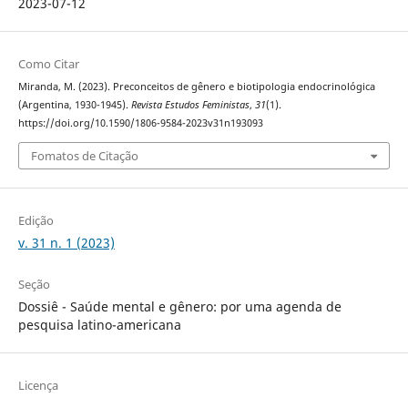
2023-07-12
Como Citar
Miranda, M. (2023). Preconceitos de gênero e biotipologia endocrinológica
(Argentina, 1930-1945).
Revista Estudos Feministas
,
31
(1).
https://doi.org/10.1590/1806-9584-2023v31n193093
Fomatos de Citação
Edição
v. 31 n. 1 (2023)
Seção
Dossiê - Saúde mental e gênero: por uma agenda de
pesquisa latino-americana
Licença