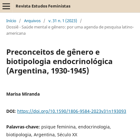
Revista Estudos Feministas
Início
/
Arquivos
/
v. 31 n. 1 (2023)
/
Dossiê - Saúde mental e gênero: por uma agenda de pesquisa latino-
americana
Preconceitos de gênero e
biotipologia endocrinológica
(Argentina, 1930-1945)
Marisa Miranda
DOI:
https://doi.org/10.1590/1806-9584-2023v31n193093
Palavras-chave:
psique feminina, endocrinologia,
biotipologia, Argentina, Século XX