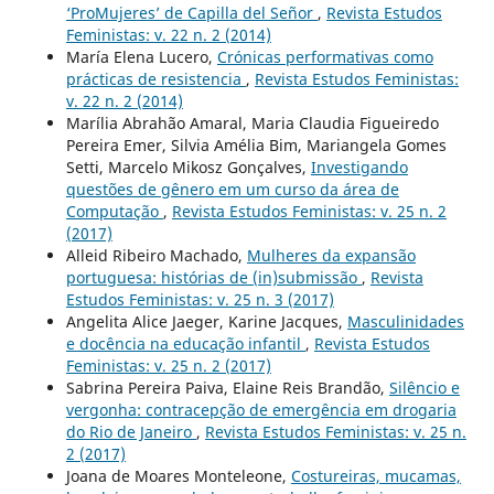
‘ProMujeres’ de Capilla del Señor
,
Revista Estudos
Feministas: v. 22 n. 2 (2014)
María Elena Lucero,
Crónicas performativas como
prácticas de resistencia
,
Revista Estudos Feministas:
v. 22 n. 2 (2014)
Marília Abrahão Amaral, Maria Claudia Figueiredo
Pereira Emer, Silvia Amélia Bim, Mariangela Gomes
Setti, Marcelo Mikosz Gonçalves,
Investigando
questões de gênero em um curso da área de
Computação
,
Revista Estudos Feministas: v. 25 n. 2
(2017)
Alleid Ribeiro Machado,
Mulheres da expansão
portuguesa: histórias de (in)submissão
,
Revista
Estudos Feministas: v. 25 n. 3 (2017)
Angelita Alice Jaeger, Karine Jacques,
Masculinidades
e docência na educação infantil
,
Revista Estudos
Feministas: v. 25 n. 2 (2017)
Sabrina Pereira Paiva, Elaine Reis Brandão,
Silêncio e
vergonha: contracepção de emergência em drogaria
do Rio de Janeiro
,
Revista Estudos Feministas: v. 25 n.
2 (2017)
Joana de Moares Monteleone,
Costureiras, mucamas,