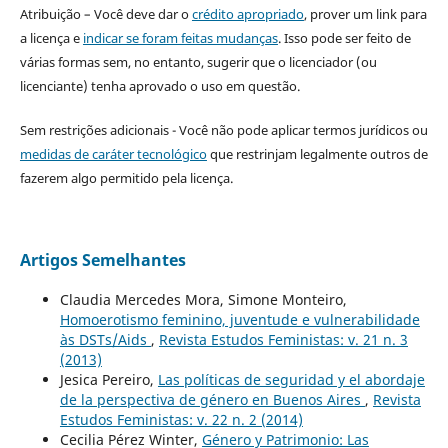
Atribuição – Você deve dar o
crédito apropriado
, prover um link para
a licença e
indicar se foram feitas mudanças
. Isso pode ser feito de
várias formas sem, no entanto, sugerir que o licenciador (ou
licenciante) tenha aprovado o uso em questão.
Sem restrições adicionais - Você não pode aplicar termos jurídicos ou
medidas de caráter tecnológico
que restrinjam legalmente outros de
fazerem algo permitido pela licença.
Artigos Semelhantes
Claudia Mercedes Mora, Simone Monteiro,
Homoerotismo feminino, juventude e vulnerabilidade
às DSTs/Aids
,
Revista Estudos Feministas: v. 21 n. 3
(2013)
Jesica Pereiro,
Las políticas de seguridad y el abordaje
de la perspectiva de género en Buenos Aires
,
Revista
Estudos Feministas: v. 22 n. 2 (2014)
Cecilia Pérez Winter,
Género y Patrimonio: Las