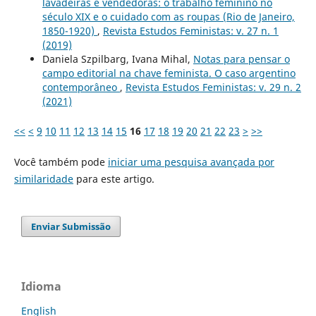
lavadeiras e vendedoras: o trabalho feminino no
século XIX e o cuidado com as roupas (Rio de Janeiro,
1850-1920)
,
Revista Estudos Feministas: v. 27 n. 1
(2019)
Daniela Szpilbarg, Ivana Mihal,
Notas para pensar o
campo editorial na chave feminista. O caso argentino
contemporâneo
,
Revista Estudos Feministas: v. 29 n. 2
(2021)
<<
<
9
10
11
12
13
14
15
16
17
18
19
20
21
22
23
>
>>
Você também pode
iniciar uma pesquisa avançada por
similaridade
para este artigo.
Enviar Submissão
Idioma
English