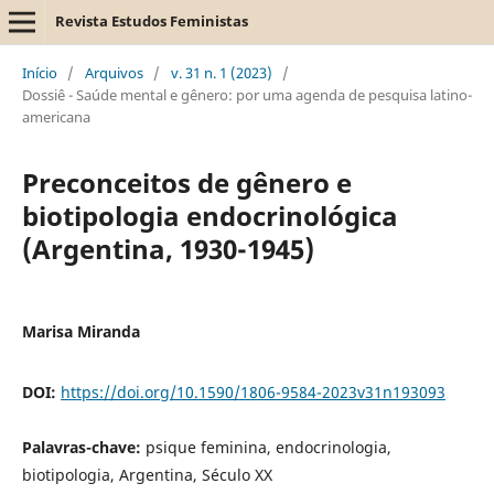
Revista Estudos Feministas
Início
/
Arquivos
/
v. 31 n. 1 (2023)
/
Dossiê - Saúde mental e gênero: por uma agenda de pesquisa latino-
americana
Preconceitos de gênero e
biotipologia endocrinológica
(Argentina, 1930-1945)
Marisa Miranda
DOI:
https://doi.org/10.1590/1806-9584-2023v31n193093
Palavras-chave:
psique feminina, endocrinologia,
biotipologia, Argentina, Século XX