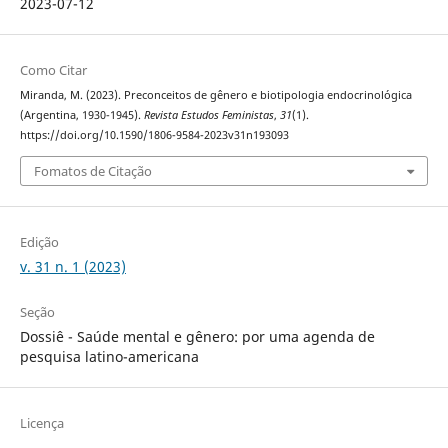
2023-07-12
Como Citar
Miranda, M. (2023). Preconceitos de gênero e biotipologia endocrinológica
(Argentina, 1930-1945).
Revista Estudos Feministas
,
31
(1).
https://doi.org/10.1590/1806-9584-2023v31n193093
Fomatos de Citação
Edição
v. 31 n. 1 (2023)
Seção
Dossiê - Saúde mental e gênero: por uma agenda de
pesquisa latino-americana
Licença