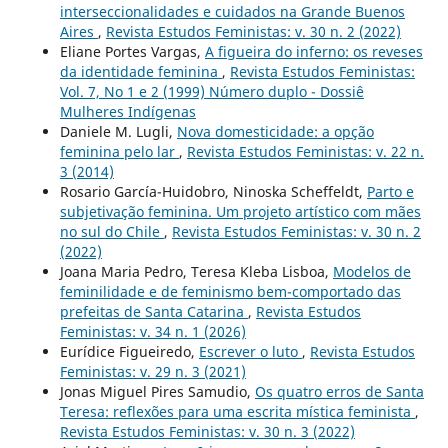
interseccionalidades e cuidados na Grande Buenos
Aires
,
Revista Estudos Feministas: v. 30 n. 2 (2022)
Eliane Portes Vargas,
A figueira do inferno: os reveses
da identidade feminina
,
Revista Estudos Feministas:
Vol. 7, No 1 e 2 (1999) Número duplo - Dossiê
Mulheres Indígenas
Daniele M. Lugli,
Nova domesticidade: a opção
feminina pelo lar
,
Revista Estudos Feministas: v. 22 n.
3 (2014)
Rosario García-Huidobro, Ninoska Scheffeldt,
Parto e
subjetivação feminina. Um projeto artístico com mães
no sul do Chile
,
Revista Estudos Feministas: v. 30 n. 2
(2022)
Joana Maria Pedro, Teresa Kleba Lisboa,
Modelos de
feminilidade e de feminismo bem-comportado das
prefeitas de Santa Catarina
,
Revista Estudos
Feministas: v. 34 n. 1 (2026)
Eurídice Figueiredo,
Escrever o luto
,
Revista Estudos
Feministas: v. 29 n. 3 (2021)
Jonas Miguel Pires Samudio,
Os quatro erros de Santa
Teresa: reflexões para uma escrita mística feminista
,
Revista Estudos Feministas: v. 30 n. 3 (2022)