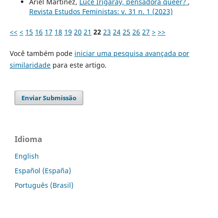
Ariel Martinez,
Luce Irigaray, pensadora queer?
,
Revista Estudos Feministas: v. 31 n. 1 (2023)
<<
<
15
16
17
18
19
20
21
22
23
24
25
26
27
>
>>
Você também pode
iniciar uma pesquisa avançada por
similaridade
para este artigo.
Enviar Submissão
Idioma
English
Español (España)
Português (Brasil)