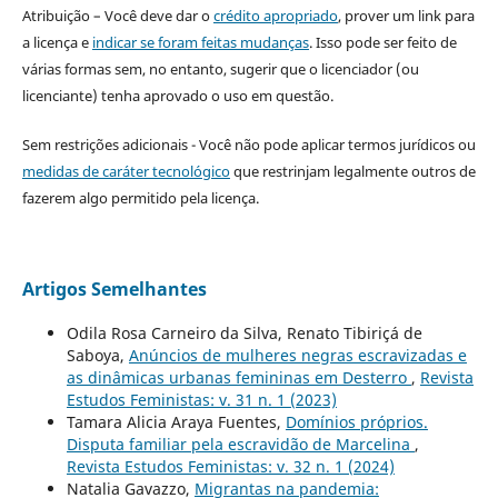
Atribuição – Você deve dar o
crédito apropriado
, prover um link para
a licença e
indicar se foram feitas mudanças
. Isso pode ser feito de
várias formas sem, no entanto, sugerir que o licenciador (ou
licenciante) tenha aprovado o uso em questão.
Sem restrições adicionais - Você não pode aplicar termos jurídicos ou
medidas de caráter tecnológico
que restrinjam legalmente outros de
fazerem algo permitido pela licença.
Artigos Semelhantes
Odila Rosa Carneiro da Silva, Renato Tibiriçá de
Saboya,
Anúncios de mulheres negras escravizadas e
as dinâmicas urbanas femininas em Desterro
,
Revista
Estudos Feministas: v. 31 n. 1 (2023)
Tamara Alicia Araya Fuentes,
Domínios próprios.
Disputa familiar pela escravidão de Marcelina
,
Revista Estudos Feministas: v. 32 n. 1 (2024)
Natalia Gavazzo,
Migrantas na pandemia: