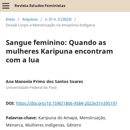
Revista Estudos Feministas
Início
/
Arquivos
/
v. 31 n. 3 (2023)
/
Dossiê Corpo e Menstruação na Amazônia Indígena
Sangue feminino: Quando as
mulheres Karipuna encontram
com a lua
Ana Manoela Primo dos Santos Soares
Universidade Federal do Pará
DOI:
https://doi.org/10.1590/1806-9584-2023v31n395197
Palavras-chave:
Karipuna do Amapá, Menstruação,
Menarca, Mulheres indígenas, Gênero