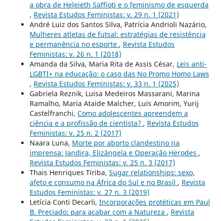
a obra de Heleieth Saffioti e o feminismo de esquerda
,
Revista Estudos Feministas: v. 29 n. 1 (2021)
André Luiz dos Santos Silva, Patrícia Andrioli Nazário,
Mulheres atletas de futsal: estratégias de resistência
e permanência no esporte
,
Revista Estudos
Feministas: v. 26 n. 1 (2018)
Amanda da Silva, Maria Rita de Assis César,
Leis anti-
LGBTI+ na educação: o caso das No Promo Homo Laws
,
Revista Estudos Feministas: v. 33 n. 1 (2025)
Gabriela Reznik, Luisa Medeiros Massarani, Marina
Ramalho, Maria Ataide Malcher, Luis Amorim, Yurij
Castelfranchi,
Como adolescentes apreendem a
ciência e a profissão de cientista?
,
Revista Estudos
Feministas: v. 25 n. 2 (2017)
Naara Luna,
Morte por aborto clandestino na
imprensa: Jandira, Elizângela e Operação Herodes
,
Revista Estudos Feministas: v. 25 n. 3 (2017)
Thais Henriques Tiriba,
Sugar relationships: sexo,
afeto e consumo na África do Sul e no Brasil
,
Revista
Estudos Feministas: v. 27 n. 3 (2019)
Letícia Conti Decarli,
Incorporações protéticas em Paul
B. Preciado: para acabar com a Natureza
,
Revista