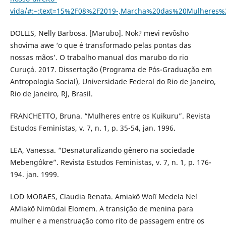
vida/#:~:text=15%2F08%2F2019-,Marcha%20das%20Mulhere
DOLLIS, Nelly Barbosa. [Marubo]. Nok? mevi revõsho
shovima awe ‘o que é transformado pelas pontas das
nossas mãos’. O trabalho manual dos marubo do rio
Curuçá. 2017. Dissertação (Programa de Pós-Graduação em
Antropologia Social), Universidade Federal do Rio de Janeiro,
Rio de Janeiro, RJ, Brasil.
FRANCHETTO, Bruna. “Mulheres entre os Kuikuru”. Revista
Estudos Feministas, v. 7, n. 1, p. 35-54, jan. 1996.
LEA, Vanessa. “Desnaturalizando gênero na sociedade
Mebengôkre”. Revista Estudos Feministas, v. 7, n. 1, p. 176-
194. jan. 1999.
LOD MORAES, Claudia Renata. Amiakô Wolï Medela Neí
AMiakô Nimüdai Elomem. A transição de menina para
mulher e a menstruação como rito de passagem entre os