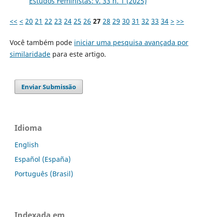
Estudos Feministas: v. 33 n. 1 (2025)
<<
<
20
21
22
23
24
25
26
27
28
29
30
31
32
33
34
>
>>
Você também pode
iniciar uma pesquisa avançada por
similaridade
para este artigo.
Enviar Submissão
Idioma
English
Español (España)
Português (Brasil)
Indexada em