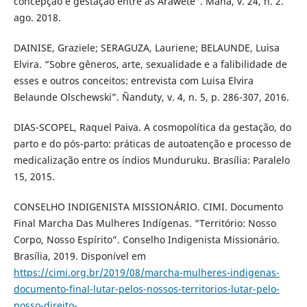
concepção e gestação entre as Araweté”. Mana, v. 24, n. 2.
ago. 2018.
DAINISE, Graziele; SERAGUZA, Lauriene; BELAUNDE, Luisa
Elvira. “Sobre gêneros, arte, sexualidade e a falibilidade de
esses e outros conceitos: entrevista com Luisa Elvira
Belaunde Olschewski”. Ñanduty, v. 4, n. 5, p. 286-307, 2016.
DIAS-SCOPEL, Raquel Paiva. A cosmopolítica da gestação, do
parto e do pós-parto: práticas de autoatenção e processo de
medicalização entre os índios Munduruku. Brasília: Paralelo
15, 2015.
CONSELHO INDIGENISTA MISSIONÁRIO. CIMI. Documento
Final Marcha Das Mulheres Indígenas. “Território: Nosso
Corpo, Nosso Espírito”. Conselho Indigenista Missionário.
Brasília, 2019. Disponível em
https://cimi.org.br/2019/08/marcha-mulheres-indigenas-
documento-final-lutar-pelos-nossos-territorios-lutar-pelo-
nosso-direito-