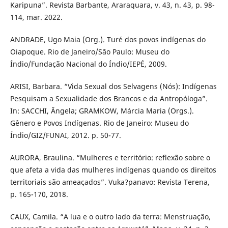
Karipuna”. Revista Barbante, Araraquara, v. 43, n. 43, p. 98-
114, mar. 2022.
ANDRADE, Ugo Maia (Org.). Turé dos povos indígenas do
Oiapoque. Rio de Janeiro/São Paulo: Museu do
Índio/Fundação Nacional do Índio/IEPÉ, 2009.
ARISI, Barbara. “Vida Sexual dos Selvagens (Nós): Indígenas
Pesquisam a Sexualidade dos Brancos e da Antropóloga”.
In: SACCHI, Ângela; GRAMKOW, Márcia Maria (Orgs.).
Gênero e Povos Indígenas. Rio de Janeiro: Museu do
Índio/GIZ/FUNAI, 2012. p. 50-77.
AURORA, Braulina. “Mulheres e território: reflexão sobre o
que afeta a vida das mulheres indígenas quando os direitos
territoriais são ameaçados”. Vuka?panavo: Revista Terena,
p. 165-170, 2018.
CAUX, Camila. “A lua e o outro lado da terra: Menstruação,