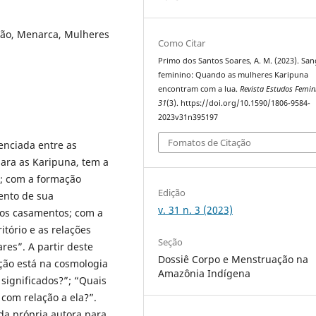
ão, Menarca, Mulheres
Como Citar
Primo dos Santos Soares, A. M. (2023). Sa
feminino: Quando as mulheres Karipuna
encontram com a lua.
Revista Estudos Femin
31
(3). https://doi.org/10.1590/1806-9584-
2023v31n395197
Fomatos de Citação
enciada entre as
ara as Karipuna, tem a
a; com a formação
Edição
ento de sua
v. 31 n. 3 (2023)
m os casamentos; com a
tório e as relações
Seção
res”. A partir deste
Dossiê Corpo e Menstruação na
ão está na cosmologia
Amazônia Indígena
 significados?”; “Quais
com relação a ela?”.
da própria autora para