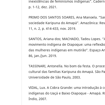
inexistências de feminismos indígenas”. Caderno
p. 1-12, dez. 2021.
PRIMO DOS SANTOS SOARES, Ana Manoela. “Sa
sociedade Karipuna do Amapá”. Amazônica: Revis
11, n. 2, p. 414-433, nov. 2019.
SANTOS, Ariana dos; MACHADO, Tadeu Lopes. “
movimento indígena de Oiapoque: uma reflexão 
das mulheres indígenas em mutirão”. Espaço Amer
86, jan./jun. 2019.
TASSINARI, Antonella. No bom da festa. O proce
cultural das famílias Karipuna do Amapá. São Pa
Universidade de São Paulo, 2003.
VIDAL, Lux. A Cobra Grande: uma introdução à 
indígenas do Uaçá e Baixo Oiapoque - Amapá. R
Índio, 2007.