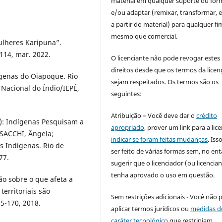
material em qualquer suporte ou for
e/ou adaptar (remixar, transformar, e 
a partir do material) para qualquer fi
mesmo que comercial.
ulheres Karipuna”.
-114, mar. 2022.
O licenciante não pode revogar estes
direitos desde que os termos da licen
genas do Oiapoque. Rio
sejam respeitados. Os termos são os
Nacional do Índio/IEPÉ,
seguintes:
Atribuição – Você deve dar o
crédito
s): Indígenas Pesquisam a
apropriado
, prover um link para a lic
 SACCHI, Ângela;
indicar se foram feitas mudanças
. Is
 Indígenas. Rio de
ser feito de várias formas sem, no ent
77.
sugerir que o licenciador (ou licencian
tenha aprovado o uso em questão.
ão sobre o que afeta a
erritoriais são
Sem restrições adicionais - Você não 
5-170, 2018.
aplicar termos jurídicos ou
medidas d
caráter tecnológico
que restrinjam