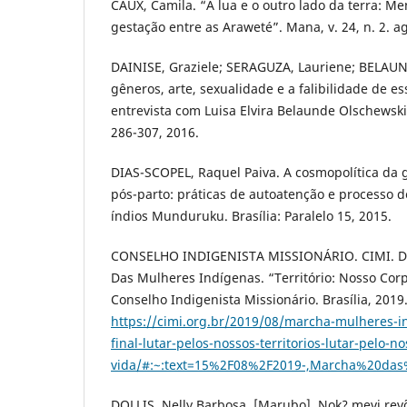
CAUX, Camila. “A lua e o outro lado da terra: M
gestação entre as Araweté”. Mana, v. 24, n. 2. a
DAINISE, Graziele; SERAGUZA, Lauriene; BELAUND
gêneros, arte, sexualidade e a falibilidade de es
entrevista com Luisa Elvira Belaunde Olschewski”.
286-307, 2016.
DIAS-SCOPEL, Raquel Paiva. A cosmopolítica da g
pós-parto: práticas de autoatenção e processo d
índios Munduruku. Brasília: Paralelo 15, 2015.
CONSELHO INDIGENISTA MISSIONÁRIO. CIMI. D
Das Mulheres Indígenas. “Território: Nosso Corp
Conselho Indigenista Missionário. Brasília, 2019
https://cimi.org.br/2019/08/marcha-mulheres-
final-lutar-pelos-nossos-territorios-lutar-pelo-no
vida/#:~:text=15%2F08%2F2019-,Marcha%20
DOLLIS, Nelly Barbosa. [Marubo]. Nok? mevi re