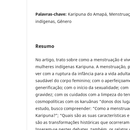
Palavras-chave:
Karipuna do Amapá, Menstruaç
indígenas, Gênero
Resumo
No artigo, trato sobre como a menstruação é viv
mulheres indígenas Karipuna. A menstruação, p
ver com a ruptura da infância para a vida adult
saudável do corpo feminino; com o aperfeiçoam
generificação; com o início da sexualidade; co
gravidez; com os cuidados com a limpeza do terri
cosmopolíticas com os karuãnas “donos dos luga
estudo, busco compreender: “Como a menstruaç
Karipuna?”; “Quais são as suas características e
são as transformações históricas que ocorreram 
Inserem-se nestes debates, também, os relatos 