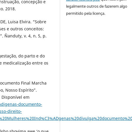
enstruação, concepção e
legalmente outros de fazerem algo
go. 2018.
permitido pela licença.
E, Luisa Elvira. “Sobre
ses e outros conceitos:
 Ñanduty, v. 4, n. 5, p.
estação, do parto e do
e medicalização entre os
ocumento Final Marcha
o, Nosso Espírito”.
. Disponível em
indigenas-documento-
sso-direito-
das%20Mulheres%20Ind%C3%ADgenas%20divulga%20documento%2
võsho shovima awe ‘o que