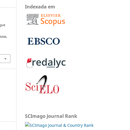
Indexada em
ngue
istas
,
SCImago Journal Rank