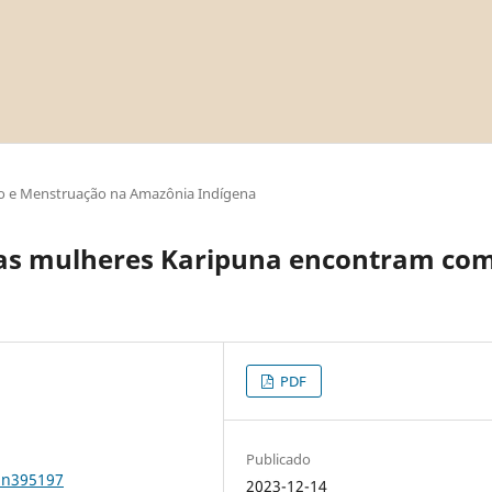
o e Menstruação na Amazônia Indígena
as mulheres Karipuna encontram com
PDF
Publicado
1n395197
2023-12-14