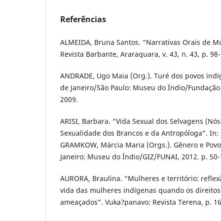
Referências
ALMEIDA, Bruna Santos. “Narrativas Orais de M
Revista Barbante, Araraquara, v. 43, n. 43, p. 98
ANDRADE, Ugo Maia (Org.). Turé dos povos indí
de Janeiro/São Paulo: Museu do Índio/Fundação 
2009.
ARISI, Barbara. “Vida Sexual dos Selvagens (Nó
Sexualidade dos Brancos e da Antropóloga”. In:
GRAMKOW, Márcia Maria (Orgs.). Gênero e Povos
Janeiro: Museu do Índio/GIZ/FUNAI, 2012. p. 50-
AURORA, Braulina. “Mulheres e território: reflex
vida das mulheres indígenas quando os direitos t
ameaçados”. Vuka?panavo: Revista Terena, p. 16