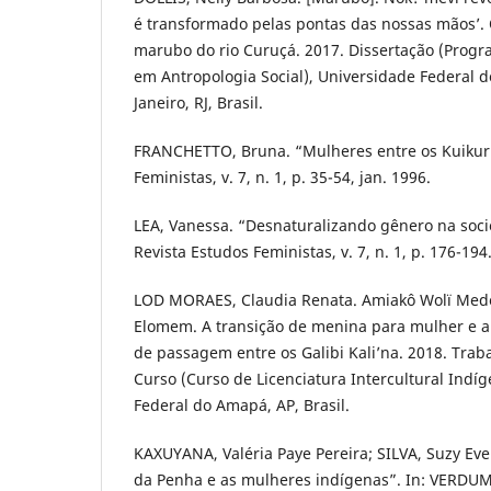
é transformado pelas pontas das nossas mãos’.
marubo do rio Curuçá. 2017. Dissertação (Prog
em Antropologia Social), Universidade Federal do
Janeiro, RJ, Brasil.
FRANCHETTO, Bruna. “Mulheres entre os Kuikuru
Feministas, v. 7, n. 1, p. 35-54, jan. 1996.
LEA, Vanessa. “Desnaturalizando gênero na so
Revista Estudos Feministas, v. 7, n. 1, p. 176-194.
LOD MORAES, Claudia Renata. Amiakô Wolï Med
Elomem. A transição de menina para mulher e a
de passagem entre os Galibi Kali’na. 2018. Tra
Curso (Curso de Licenciatura Intercultural Indíg
Federal do Amapá, AP, Brasil.
KAXUYANA, Valéria Paye Pereira; SILVA, Suzy Eve
da Penha e as mulheres indígenas”. In: VERDUM