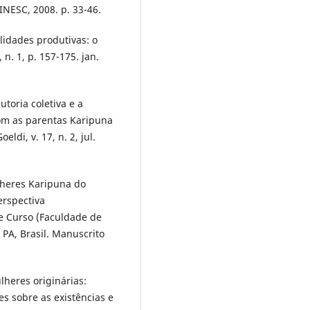
 INESC, 2008. p. 33-46.
lidades produtivas: o
n. 1, p. 157-175. jan.
oria coletiva e a
om as parentas Karipuna
di, v. 17, n. 2, jul.
eres Karipuna do
erspectiva
e Curso (Faculdade de
 PA, Brasil. Manuscrito
eres originárias:
s sobre as existências e