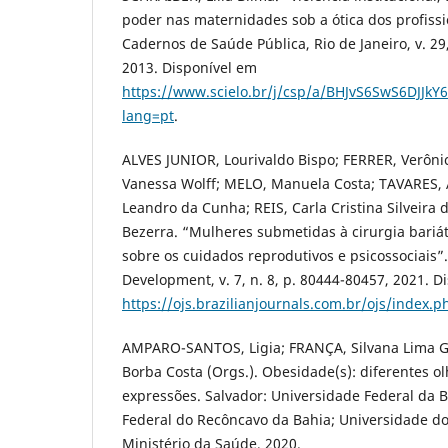
poder nas maternidades sob a ótica dos profiss
Cadernos de Saúde Pública, Rio de Janeiro, v. 29,
2013. Disponível em
https://www.scielo.br/j/csp/a/BHJvS6SwS6DJJkY6
lang=pt
.
ALVES JUNIOR, Lourivaldo Bispo; FERRER, Verôn
Vanessa Wolff; MELO, Manuela Costa; TAVARES, 
Leandro da Cunha; REIS, Carla Cristina Silveira
Bezerra. “Mulheres submetidas à cirurgia bariát
sobre os cuidados reprodutivos e psicossociais”. 
Development, v. 7, n. 8, p. 80444-80457, 2021. D
https://ojs.brazilianjournals.com.br/ojs/index.
AMPARO-SANTOS, Ligia; FRANÇA, Silvana Lima G
Borba Costa (Orgs.). Obesidade(s): diferentes ol
expressões. Salvador: Universidade Federal da 
Federal do Recôncavo da Bahia; Universidade do
Ministério da Saúde, 2020.