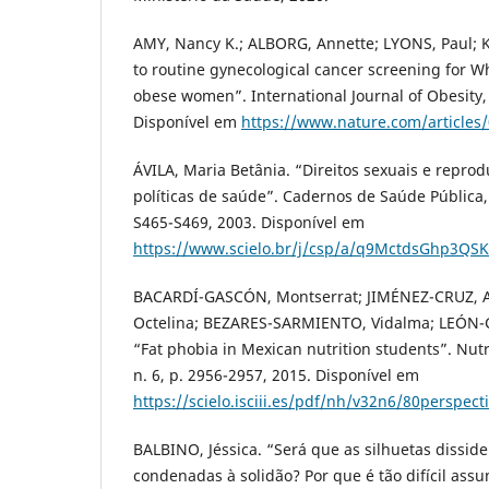
AMY, Nancy K.; ALBORG, Annette; LYONS, Paul; K
to routine gynecological cancer screening for W
obese women”. International Journal of Obesity, v
Disponível em
https://www.nature.com/articles
ÁVILA, Maria Betânia. “Direitos sexuais e reprod
políticas de saúde”. Cadernos de Saúde Pública, R
S465-S469, 2003. Disponível em
https://www.scielo.br/j/csp/a/q9MctdsGhp3QSK
BACARDÍ-GASCÓN, Montserrat; JIMÉNEZ-CRUZ, A
Octelina; BEZARES-SARMIENTO, Vidalma; LEÓN-
“Fat phobia in Mexican nutrition students”. Nutri
n. 6, p. 2956-2957, 2015. Disponível em
https://scielo.isciii.es/pdf/nh/v32n6/80perspect
BALBINO, Jéssica. “Será que as silhuetas dissid
condenadas à solidão? Por que é tão difícil as