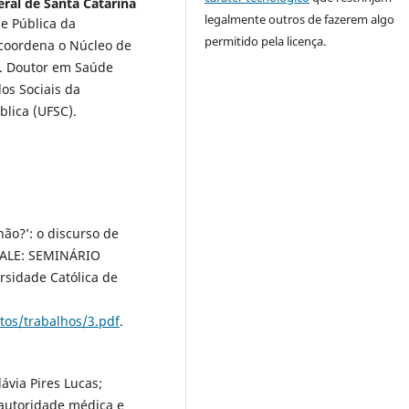
ral de Santa Catarina
legalmente outros de fazerem algo
e Pública da
permitido pela licença.
 coordena o Núcleo de
e. Doutor em Saúde
os Sociais da
lica (UFSC).
não?’: o discurso de
ENALE: SEMINÁRIO
sidade Católica de
tos/trabalhos/3.pdf
.
ávia Pires Lucas;
, autoridade médica e