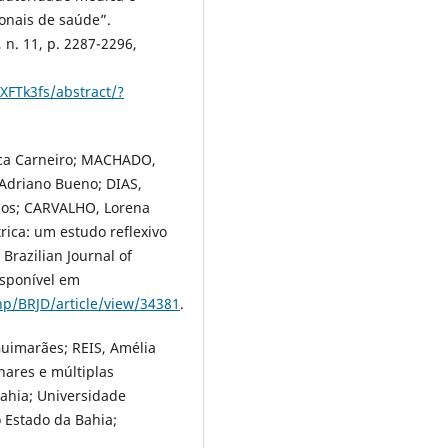
ionais de saúde”.
 n. 11, p. 2287-2296,
XFTk3fs/abstract/?
ica Carneiro; MACHADO,
Adriano Bueno; DIAS,
 dos; CARVALHO, Lorena
rica: um estudo reflexivo
Brazilian Journal of
isponível em
php/BRJD/article/view/34381
.
uimarães; REIS, Amélia
hares e múltiplas
Bahia; Universidade
 Estado da Bahia;