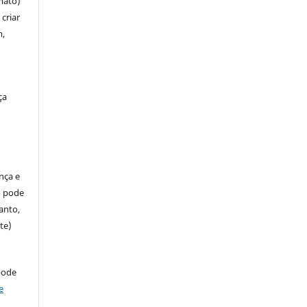
mato)
criar
m,
ça
ença e
so pode
anto,
te)
pode
e