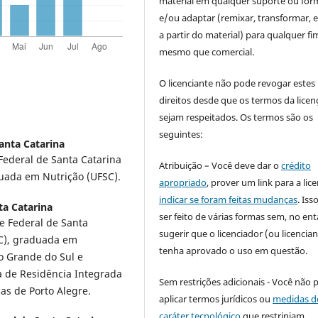
material em qualquer suporte ou for
e/ou adaptar (remixar, transformar, e 
a partir do material) para qualquer fi
mesmo que comercial.
O licenciante não pode revogar estes
direitos desde que os termos da licen
sejam respeitados. Os termos são os
seguintes:
anta Catarina
Federal de Santa Catarina
Atribuição – Você deve dar o
crédito
uada em Nutrição (UFSC).
apropriado
, prover um link para a lic
indicar se foram feitas mudanças
. Is
ta Catarina
ser feito de várias formas sem, no ent
e Federal de Santa
sugerir que o licenciador (ou licencian
SC), graduada em
tenha aprovado o uso em questão.
o Grande do Sul e
a de Residência Integrada
Sem restrições adicionais - Você não 
as de Porto Alegre.
aplicar termos jurídicos ou
medidas d
caráter tecnológico
que restrinjam