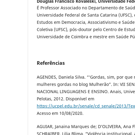
Douglas Francisco Kovaleski,
Universidade Fede
É Professor Associado no Departamento de Saúd
Universidade Federal de Santa Catarina (UFSC),
Estudos em Democracia, Associativismo e Saúd
Coletiva (UFSC), pós-doutor pelo Centro de Estud
Universidade de Coimbra e mestre em Saúde Púb
Referências
AGENDES, Daniela Silva. “‘Gordas, sim, por que 
mulheres gordas no blog Mulherão”. In: VII S
NACIONAL LINGUAGENS E ENSINO. Anais, Univer
Pelotas, 2012. Disponível em
https://ucpel.edu.br/senale/cd_senale/2013/Tex
Acesso em 10/08/2020.
AGUIAR, Janaina Marques de; D’OLIVEIRA, Ana Fl
SCHRAIBER, Lilia Blima. “Violência institucional