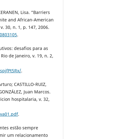
ERANEN, Lisa. “Barriers
hite and African-American
. 30, n. 1, p. 147, 2006.
/0803105
.
utivos: desafios para as
io de Janeiro, v. 19, n. 2,
spjfPt5Rx/
.
rturo; CASTILLO-RUIZ,
GONZÁLEZ, Juan Marcos.
cion hospitalaria, v. 32,
iva01.pdf
.
entes estão sempre
sumir um relacionamento