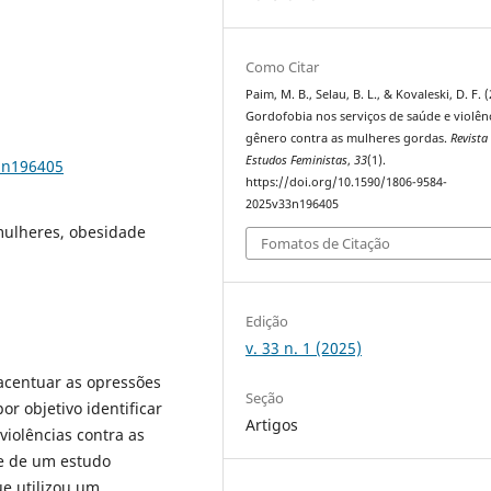
Como Citar
Paim, M. B., Selau, B. L., & Kovaleski, D. F. 
Gordofobia nos serviços de saúde e violên
gênero contra as mulheres gordas.
Revista
Estudos Feministas
,
33
(1).
3n196405
https://doi.org/10.1590/1806-9584-
2025v33n196405
 mulheres, obesidade
Fomatos de Citação
Edição
v. 33 n. 1 (2025)
acentuar as opressões
Seção
or objetivo identificar
Artigos
violências contra as
se de um estudo
ue utilizou um