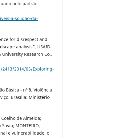
quado pelo padrão
iveis-a-solidao-da-
ence for disrespect and
andscape analysis”. USAID-
h University Research Co.,
s/2413/2014/05/Exploring-
 Básica - nº 8. Violência
iço. Brasília: Ministério
 Coelho de Almeida;
in Savio; MONTEIRO,
nal e vulnerabilidade: o