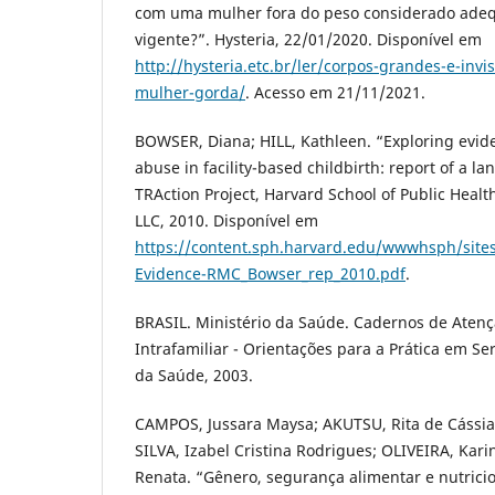
com uma mulher fora do peso considerado ade
vigente?”. Hysteria, 22/01/2020. Disponível em
http://hysteria.etc.br/ler/corpos-grandes-e-invis
mulher-gorda/
. Acesso em 21/11/2021.
BOWSER, Diana; HILL, Kathleen. “Exploring evid
abuse in facility-based childbirth: report of a l
TRAction Project, Harvard School of Public Healt
LLC, 2010. Disponível em
https://content.sph.harvard.edu/wwwhsph/site
Evidence-RMC_Bowser_rep_2010.pdf
.
BRASIL. Ministério da Saúde. Cadernos de Atenção
Intrafamiliar - Orientações para a Prática em Serv
da Saúde, 2003.
CAMPOS, Jussara Maysa; AKUTSU, Rita de Cássia
SILVA, Izabel Cristina Rodrigues; OLIVEIRA, Kar
Renata. “Gênero, segurança alimentar e nutricio