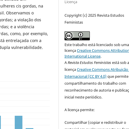
Licença
ulheres cis gordas, na
sil. Observamos o
Copyright (c) 2025 Revista Estudos
gordas; a violação dos
Feministas
das; e a violência
ordas, como, por exemplo,
está entrelaçada com a
Este trabalho está licenciado sob um
dupla vulnerabilidade.
licença
Creative Commons Attribution
International License
.
A
Revista Estudos Feministas
está sob 
licença
Creative Commons Atribuição 
Internacional (CC BY 4.0)
que permite
compartilhamento do trabalho com
reconhecimento de autoria e publica
inicial neste periódico.
A licença permite:
Compartilhar (copiar e redistribuir o