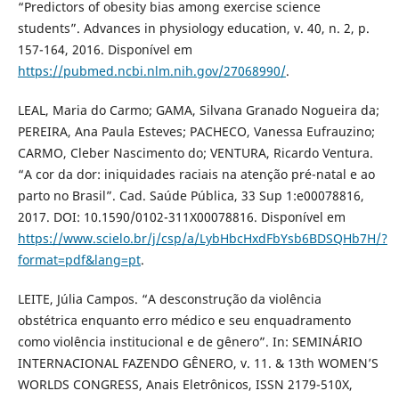
“Predictors of obesity bias among exercise science
students”. Advances in physiology education, v. 40, n. 2, p.
157-164, 2016. Disponível em
https://pubmed.ncbi.nlm.nih.gov/27068990/
.
LEAL, Maria do Carmo; GAMA, Silvana Granado Nogueira da;
PEREIRA, Ana Paula Esteves; PACHECO, Vanessa Eufrauzino;
CARMO, Cleber Nascimento do; VENTURA, Ricardo Ventura.
“A cor da dor: iniquidades raciais na atenção pré-natal e ao
parto no Brasil”. Cad. Saúde Pública, 33 Sup 1:e00078816,
2017. DOI: 10.1590/0102-311X00078816. Disponível em
https://www.scielo.br/j/csp/a/LybHbcHxdFbYsb6BDSQHb7H/?
format=pdf&lang=pt
.
LEITE, Júlia Campos. “A desconstrução da violência
obstétrica enquanto erro médico e seu enquadramento
como violência institucional e de gênero”. In: SEMINÁRIO
INTERNACIONAL FAZENDO GÊNERO, v. 11. & 13th WOMEN’S
WORLDS CONGRESS, Anais Eletrônicos, ISSN 2179-510X,