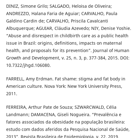
DINIZ, Simone Grilo; SALGADO, Heloisa de Oliveira;
ANDREZZO, Halana Faria de Aguiar; CARVALHO, Paula
Galdino Cardin de; CARVALHO, Priscila Cavalcanti
Albuquerque; AGUIAR, Cláudia Azevedo; NIY, Denise Yoshie.
“Abuse and disrespect in childbirth care as a public health
issue in Brazil: origins, definitions, impacts on maternal
health, and proposals for its prevention”. Journal of Human
Growth and Development, v. 25, n. 3, p. 377-384, 2015. DOI:
10.7322/jhgd.106080.
FARRELL, Amy Erdman. Fat shame: stigma and fat body in
American culture. Nova York: New York University Press,
2011.
FERREIRA, Arthur Pate de Souza; SZWARCWALD, Célia
Landmann; DAMACENA, Giseli Nogueira. “Prevalência e
fatores associados da obesidade na população brasileira:
estudo com dados aferidos da Pesquisa Nacional de Saúde,
2013”. Revista Brasileira de Epidemiologia, v. 22, 2019.