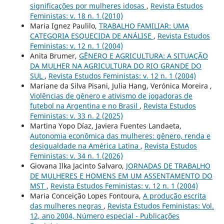
significações por mulheres idosas
,
Revista Estudos
Feministas: v. 18 n. 1 (2010)
Maria Ignez Paulilo,
TRABALHO FAMILIAR: UMA
CATEGORIA ESQUECIDA DE ANÁLISE
,
Revista Estudos
Feministas: v. 12 n. 1 (2004)
Anita Brumer,
GÊNERO E AGRICULTURA: A SITUAÇÃO
DA MULHER NA AGRICULTURA DO RIO GRANDE DO
SUL
,
Revista Estudos Feministas: v. 12 n. 1 (2004)
Mariane da Silva Pisani, Julia Hang, Verónica Moreira ,
Violências de gênero e ativismo de jogadoras de
futebol na Argentina e no Brasil
,
Revista Estudos
Feministas: v. 33 n. 2 (2025)
Martina Yopo Díaz, Javiera Fuentes Landaeta,
Autonomia econômica das mulheres: gênero, renda e
desigualdade na América Latina
,
Revista Estudos
Feministas: v. 34 n. 1 (2026)
Giovana Ilka Jacinto Salvaro,
JORNADAS DE TRABALHO
DE MULHERES E HOMENS EM UM ASSENTAMENTO DO
MST
,
Revista Estudos Feministas: v. 12 n. 1 (2004)
Maria Conceição Lopes Fontoura,
A produção escrita
das mulheres negras
,
Revista Estudos Feministas: Vol.
12, ano 2004, Número especial - Publicações