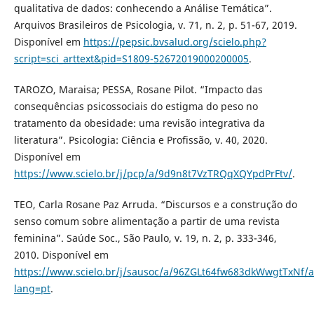
qualitativa de dados: conhecendo a Análise Temática”.
Arquivos Brasileiros de Psicologia, v. 71, n. 2, p. 51-67, 2019.
Disponível em
https://pepsic.bvsalud.org/scielo.php?
script=sci_arttext&pid=S1809-52672019000200005
.
TAROZO, Maraisa; PESSA, Rosane Pilot. “Impacto das
consequências psicossociais do estigma do peso no
tratamento da obesidade: uma revisão integrativa da
literatura”. Psicologia: Ciência e Profissão, v. 40, 2020.
Disponível em
https://www.scielo.br/j/pcp/a/9d9n8t7VzTRQqXQYpdPrFtv/
.
TEO, Carla Rosane Paz Arruda. “Discursos e a construção do
senso comum sobre alimentação a partir de uma revista
feminina”. Saúde Soc., São Paulo, v. 19, n. 2, p. 333-346,
2010. Disponível em
https://www.scielo.br/j/sausoc/a/96ZGLt64fw683dkWwgtTxNf/a
lang=pt
.