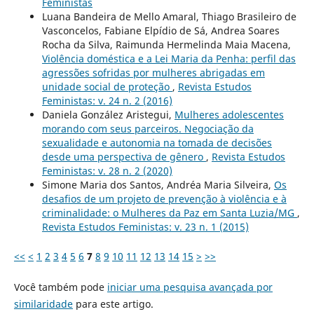
Feministas
Luana Bandeira de Mello Amaral, Thiago Brasileiro de
Vasconcelos, Fabiane Elpídio de Sá, Andrea Soares
Rocha da Silva, Raimunda Hermelinda Maia Macena,
Violência doméstica e a Lei Maria da Penha: perfil das
agressões sofridas por mulheres abrigadas em
unidade social de proteção
,
Revista Estudos
Feministas: v. 24 n. 2 (2016)
Daniela González Aristegui,
Mulheres adolescentes
morando com seus parceiros. Negociação da
sexualidade e autonomia na tomada de decisões
desde uma perspectiva de gênero
,
Revista Estudos
Feministas: v. 28 n. 2 (2020)
Simone Maria dos Santos, Andréa Maria Silveira,
Os
desafios de um projeto de prevenção à violência e à
criminalidade: o Mulheres da Paz em Santa Luzia/MG
,
Revista Estudos Feministas: v. 23 n. 1 (2015)
<<
<
1
2
3
4
5
6
7
8
9
10
11
12
13
14
15
>
>>
Você também pode
iniciar uma pesquisa avançada por
similaridade
para este artigo.