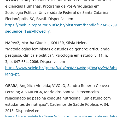
e Ciências Humanas. Programa de Pós-Graduação em
Sociologia Política, Universidade Federal de Santa Catarina,
Florianópolis, SC, Brasil. Disponível em
https://mobile.repositorio.ufsc.br/bitstream/handle/12345678
sequence=1&isAllowed=y
.
NARVAZ, Martha Giudice; KOLLER, Sílvia Helena.
“Metodologias feministas e estudos de gênero: articulando
pesquisa, clínica e política”. Psicologia em estudo, v. 11, n.
3, p. 647-654, 2006. Disponível em
https://www.scielo.br/j/pe/a/NGxfm9MK4wBdpJ7twQzvfYM/abst
lang=pt
.
OBARA, Angélica Almeida; VIVOLO, Sandra Roberta Gouvea
Ferreira; ALVARENGA, Marle dos Santos. “Preconceito
relacionado ao peso na conduta nutricional: um estudo com
estudantes de nutrição”. Cadernos de Saúde Pública, v. 34,
2018. Disponível em
https://www.scielo.br/j/csp/a/YkFF7RGTnDP8kQmCHzk5sBS/abs