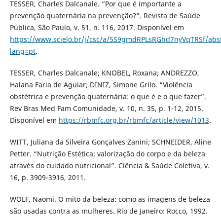
TESSER, Charles Dalcanale. “Por que é importante a
prevenção quaternária na prevenção?”. Revista de Saúde
Pública, São Paulo, v. 51, n. 116, 2017. Disponível em
https://www.scielo.br/j/csc/a/5S9gmdRPLsRGhd7nyVqTRSf/abst
lang=pt
.
TESSER, Charles Dalcanale; KNOBEL, Roxana; ANDREZZO,
Halana Faria de Aguiar; DINIZ, Simone Grilo. “Violência
obstétrica e prevenção quaternária: o que é e o que fazer”.
Rev Bras Med Fam Comunidade, v. 10, n. 35, p. 1-12, 2015.
Disponível em
https://rbmfc.org.br/rbmfc/article/view/1013
.
WITT, Juliana da Silveira Gonçalves Zanini; SCHNEIDER, Aline
Petter. “Nutrição Estética: valorização do corpo e da beleza
através do cuidado nutricional”. Ciência & Saúde Coletiva, v.
16, p. 3909-3916, 2011.
WOLF, Naomi. O mito da beleza: como as imagens de beleza
são usadas contra as mulheres. Rio de Janeiro: Rocco, 1992.