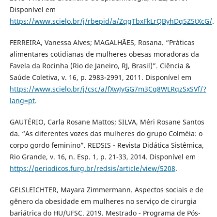
Disponível em
https://www.scielo.br/j/rbepid/a/ZqgTbxFkLrQByhDq5Z5tXcG/
.
FERREIRA, Vanessa Alves; MAGALHÃES, Rosana. “Práticas
alimentares cotidianas de mulheres obesas moradoras da
Favela da Rocinha (Rio de Janeiro, RJ, Brasil)”. Ciência &
Saúde Coletiva, v. 16, p. 2983-2991, 2011. Disponível em
https://www.scielo.br/j/csc/a/fXwJyGG7m3Cq8WLRqzSxSVf/?
lang=pt
.
GAUTÉRIO, Carla Rosane Mattos; SILVA, Méri Rosane Santos
da. “As diferentes vozes das mulheres do grupo Colméia: o
corpo gordo feminino”. REDSIS - Revista Didática Sistêmica,
Rio Grande, v. 16, n. Esp. 1, p. 21-33, 2014. Disponível em
https://periodicos.furg.br/redsis/article/view/5208
.
GELSLEICHTER, Mayara Zimmermann. Aspectos sociais e de
gênero da obesidade em mulheres no serviço de cirurgia
bariátrica do HU/UFSC. 2019. Mestrado - Programa de Pós-