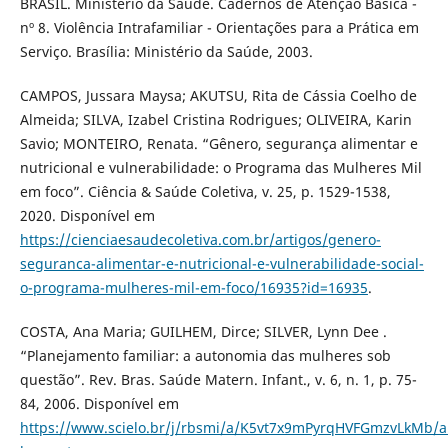
BRASIL. Ministério da Saúde. Cadernos de Atenção Básica -
nº 8. Violência Intrafamiliar - Orientações para a Prática em
Serviço. Brasília: Ministério da Saúde, 2003.
CAMPOS, Jussara Maysa; AKUTSU, Rita de Cássia Coelho de
Almeida; SILVA, Izabel Cristina Rodrigues; OLIVEIRA, Karin
Savio; MONTEIRO, Renata. “Gênero, segurança alimentar e
nutricional e vulnerabilidade: o Programa das Mulheres Mil
em foco”. Ciência & Saúde Coletiva, v. 25, p. 1529-1538,
2020. Disponível em
https://cienciaesaudecoletiva.com.br/artigos/genero-
seguranca-alimentar-e-nutricional-e-vulnerabilidade-social-
o-programa-mulheres-mil-em-foco/16935?id=16935
.
COSTA, Ana Maria; GUILHEM, Dirce; SILVER, Lynn Dee .
“Planejamento familiar: a autonomia das mulheres sob
questão”. Rev. Bras. Saúde Matern. Infant., v. 6, n. 1, p. 75-
84, 2006. Disponível em
https://www.scielo.br/j/rbsmi/a/K5vt7x9mPyrqHVFGmzvLkMb/ab