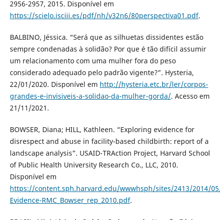
2956-2957, 2015. Disponível em
https://scielo.isciii.es/pdf/nh/v32n6/80perspectiva01.pdf
.
BALBINO, Jéssica. “Será que as silhuetas dissidentes estão
sempre condenadas à solidão? Por que é tão difícil assumir
um relacionamento com uma mulher fora do peso
considerado adequado pelo padrão vigente?”. Hysteria,
22/01/2020. Disponível em
http://hysteria.etc.br/ler/corpos-
grandes-e-invisiveis-a-solidao-da-mulher-gorda/
. Acesso em
21/11/2021.
BOWSER, Diana; HILL, Kathleen. “Exploring evidence for
disrespect and abuse in facility-based childbirth: report of a
landscape analysis”. USAID-TRAction Project, Harvard School
of Public Health University Research Co., LLC, 2010.
Disponível em
https://content.sph.harvard.edu/wwwhsph/sites/2413/2014/05
Evidence-RMC_Bowser_rep_2010.pdf
.