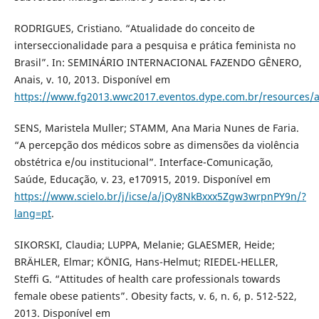
RODRIGUES, Cristiano. “Atualidade do conceito de
interseccionalidade para a pesquisa e prática feminista no
Brasil”. In: SEMINÁRIO INTERNACIONAL FAZENDO GÊNERO,
Anais, v. 10, 2013. Disponível em
https://www.fg2013.wwc2017.eventos.dype.com.br/resources/
SENS, Maristela Muller; STAMM, Ana Maria Nunes de Faria.
“A percepção dos médicos sobre as dimensões da violência
obstétrica e/ou institucional”. Interface-Comunicação,
Saúde, Educação, v. 23, e170915, 2019. Disponível em
https://www.scielo.br/j/icse/a/jQy8NkBxxx5Zgw3wrpnPY9n/?
lang=pt
.
SIKORSKI, Claudia; LUPPA, Melanie; GLAESMER, Heide;
BRÄHLER, Elmar; KÖNIG, Hans-Helmut; RIEDEL-HELLER,
Steffi G. “Attitudes of health care professionals towards
female obese patients”. Obesity facts, v. 6, n. 6, p. 512-522,
2013. Disponível em