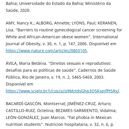
Bahia; Universidade do Estado da Bahia; Ministério da
Saúde, 2020.
AMY, Nancy K.; ALBORG, Annette; LYONS, Paul; KERANEN,
Lisa. “Barriers to routine gynecological cancer screening for
White and African-American obese women”. International
Journal of Obesity, v. 30, n. 1, p. 147, 2006. Disponível em
https://www.nature.com/articles/0803105
.
ÁVILA, Maria Betânia. “Direitos sexuais e reprodutivos:
desafios para as políticas de saúde”. Cadernos de Saúde
Pública, Rio de Janeiro, v. 19, n. 2, S465-S469, 2003.
Disponível em
https://www.scielo.br/j/csp/a/q9MctdsGhp3QSKspjfPt5Rx/
.
BACARDÍ-GASCÓN, Montserrat; JIMÉNEZ-CRUZ, Arturo;
CASTILLO-RUIZ, Octelina; BEZARES-SARMIENTO, Vidalma;
LEÓN-GONZÁLEZ, Juan Marcos. “Fat phobia in Mexican
nutrition students”. Nutricion hospitalaria, v. 32, n. 6, p.