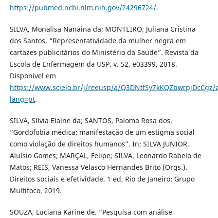
https://pubmed.ncbi.nlm.nih.gov/24296724/
.
SILVA, Monalisa Nanaina da; MONTEIRO, Juliana Cristina
dos Santos. “Representatividade da mulher negra em
cartazes publicitários do Ministério da Saúde”. Revista da
Escola de Enfermagem da USP, v. 52, e03399, 2018.
Disponível em
https://www.scielo.br/j/reeusp/a/Q3DNtfSy7kKQZbwrpjDcCgz/a
lang=pt
.
SILVA, Sílvia Elaine da; SANTOS, Paloma Rosa dos.
“Gordofobia médica: manifestação de um estigma social
como violação de direitos humanos”. In: SILVA JUNIOR,
Aluísio Gomes; MARÇAL, Felipe; SILVA, Leonardo Rabelo de
Matos; REIS, Vanessa Velasco Hernandes Brito (Orgs.).
Direitos sociais e efetividade. 1 ed. Rio de Janeiro: Grupo
Multifoco, 2019.
SOUZA, Luciana Karine de. “Pesquisa com análise