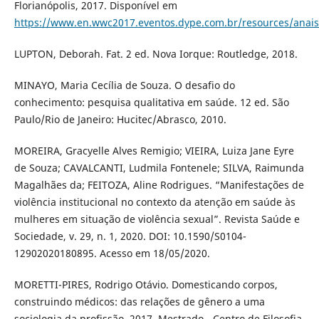
Florianópolis, 2017. Disponível em
https://www.en.wwc2017.eventos.dype.com.br/resources/a
LUPTON, Deborah. Fat. 2 ed. Nova Iorque: Routledge, 2018.
MINAYO, Maria Cecília de Souza. O desafio do
conhecimento: pesquisa qualitativa em saúde. 12 ed. São
Paulo/Rio de Janeiro: Hucitec/Abrasco, 2010.
MOREIRA, Gracyelle Alves Remigio; VIEIRA, Luiza Jane Eyre
de Souza; CAVALCANTI, Ludmila Fontenele; SILVA, Raimunda
Magalhães da; FEITOZA, Aline Rodrigues. “Manifestações de
violência institucional no contexto da atenção em saúde às
mulheres em situação de violência sexual”. Revista Saúde e
Sociedade, v. 29, n. 1, 2020. DOI: 10.1590/S0104-
12902020180895. Acesso em 18/05/2020.
MORETTI-PIRES, Rodrigo Otávio. Domesticando corpos,
construindo médicos: das relações de gênero a uma
sociologia da profissão. 2017. Mestrado - Centro de Filosofia