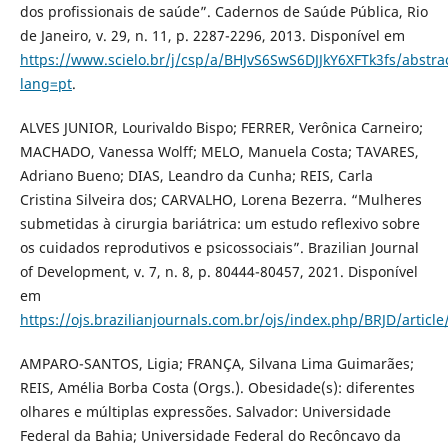
dos profissionais de saúde”. Cadernos de Saúde Pública, Rio
de Janeiro, v. 29, n. 11, p. 2287-2296, 2013. Disponível em
https://www.scielo.br/j/csp/a/BHJvS6SwS6DJJkY6XFTk3fs/abstra
lang=pt
.
ALVES JUNIOR, Lourivaldo Bispo; FERRER, Verônica Carneiro;
MACHADO, Vanessa Wolff; MELO, Manuela Costa; TAVARES,
Adriano Bueno; DIAS, Leandro da Cunha; REIS, Carla
Cristina Silveira dos; CARVALHO, Lorena Bezerra. “Mulheres
submetidas à cirurgia bariátrica: um estudo reflexivo sobre
os cuidados reprodutivos e psicossociais”. Brazilian Journal
of Development, v. 7, n. 8, p. 80444-80457, 2021. Disponível
em
https://ojs.brazilianjournals.com.br/ojs/index.php/BRJD/articl
AMPARO-SANTOS, Ligia; FRANÇA, Silvana Lima Guimarães;
REIS, Amélia Borba Costa (Orgs.). Obesidade(s): diferentes
olhares e múltiplas expressões. Salvador: Universidade
Federal da Bahia; Universidade Federal do Recôncavo da