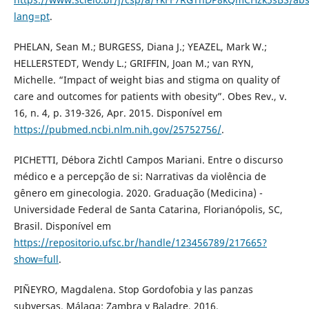
lang=pt
.
PHELAN, Sean M.; BURGESS, Diana J.; YEAZEL, Mark W.;
HELLERSTEDT, Wendy L.; GRIFFIN, Joan M.; van RYN,
Michelle. “Impact of weight bias and stigma on quality of
care and outcomes for patients with obesity”. Obes Rev., v.
16, n. 4, p. 319-326, Apr. 2015. Disponível em
https://pubmed.ncbi.nlm.nih.gov/25752756/
.
PICHETTI, Débora Zichtl Campos Mariani. Entre o discurso
médico e a percepção de si: Narrativas da violência de
gênero em ginecologia. 2020. Graduação (Medicina) -
Universidade Federal de Santa Catarina, Florianópolis, SC,
Brasil. Disponível em
https://repositorio.ufsc.br/handle/123456789/217665?
show=full
.
PIÑEYRO, Magdalena. Stop Gordofobia y las panzas
subversas. Málaga: Zambra y Baladre, 2016.