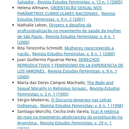
Salvador
,
Revista Estudos Feministas: v. 13 n. 1 (2005)
Helena Altmann,
ORIENTAÇÃO SEXUAL NOS
PARÂMETROS CURRICULARES NACIONAIS
,
Revista
Estudos Feministas: v. 9 n. 2 (2001)
Nathalie Lebon,
Origens e desafios da
profissionalização no movimento de saúde da mulher
de São Paulo
,
Revista Estudos Feministas: v. 8 n. 1
(2000)
Rita Terezinha Schmidt,
Mulheres reescrevendo a
nação
,
Revista Estudos Feministas: v. 8 n. 1 (2000)
Juan Guillermo Figueroa Perea,
DERECHOS
REPRODUCTIVOS Y FEMINISMO EN LA EXPERIENCIA DE
LOS VARONES
,
Revista Estudos Feministas: v. 8 n. 1
(2000)
Maria das Dores Campos Machado,
The Body and
Sexual Morality in Religious Groups
,
Revista Estudos
Feministas: v. 3 n. 1 (1995)
Sérgio Medeiros,
O Discurso Amoroso nas Letras
Indígenas
,
Revista Estudos Feministas: v. 6 n. 1 (1998)
Santiago Morcillo, Cecilia Inés Varela,
Eca! A retórica
do nojo no movimento abolicionista da prostituição na
Argentina
,
Revista Estudos Feministas: v. 29 n. 1
(2021)