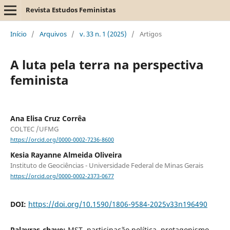
Revista Estudos Feministas
Início
/
Arquivos
/
v. 33 n. 1 (2025)
/
Artigos
A luta pela terra na perspectiva
feminista
Ana Elisa Cruz Corrêa
COLTEC /UFMG
https://orcid.org/0000-0002-7236-8600
Kesia Rayanne Almeida Oliveira
Instituto de Geociências - Universidade Federal de Minas Gerais
https://orcid.org/0000-0002-2373-0677
DOI:
https://doi.org/10.1590/1806-9584-2025v33n196490
Palavras-chave:
MST, participação política, protagonismo