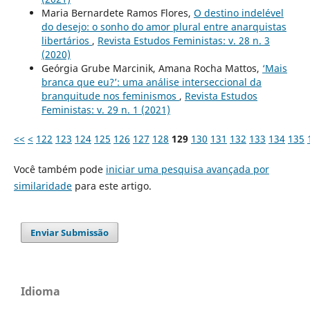
Maria Bernardete Ramos Flores,
O destino indelével
do desejo: o sonho do amor plural entre anarquistas
libertários
,
Revista Estudos Feministas: v. 28 n. 3
(2020)
Geórgia Grube Marcinik, Amana Rocha Mattos,
‘Mais
branca que eu?’: uma análise interseccional da
branquitude nos feminismos
,
Revista Estudos
Feministas: v. 29 n. 1 (2021)
<<
<
122
123
124
125
126
127
128
129
130
131
132
133
134
135
Você também pode
iniciar uma pesquisa avançada por
similaridade
para este artigo.
Enviar Submissão
Idioma