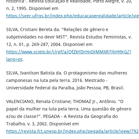
histórica”. Revista Educação e Realidade, Porto Alegre, v. 20,
n. 2, 1995. Disponível em
https://seer.ufrgs.br/index.php/educacaoerealidade/article/v
SILVA, Cristiani Bereta da. “Relações de gênero e
subjetividades no devir MST”. Revista Estudos Feministas, v.
12, n. 01, p. 269-287, 2004. Disponível em
https://www.scielo.br/j/ref/a/QfZkYDrHnDjMMXR7jhHJ9rG/?
lang=pt
.
SILVA, Ivanilson Batista da. O protagonismo das mulheres
camponesas na luta pela terra. 2016. Mestrado -
Universidade Federal da Paraíba, João Pessoa, PB, Brasil.
VALENCIANO, Renata Cristiane; THOMAZ Jr., Antônio. “O
papel da mulher na luta pela terra. Uma questão de gênero
e/ou de classe?”. PEGADA - A Revista da Geografia do
Trabalho, v. 3, 2002. Disponível em
https://revista.fct.unesp.br/index.php/pegada/article/view/792