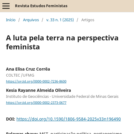
Revista Estudos Feministas
Início
/
Arquivos
/
v. 33 n. 1 (2025)
/
Artigos
A luta pela terra na perspectiva
feminista
Ana Elisa Cruz Corrêa
COLTEC /UFMG
https://orcid.org/0000-0002-7236-8600
Kesia Rayanne Almeida Oliveira
Instituto de Geociências - Universidade Federal de Minas Gerais
https://orcid.org/0000-0002-2373-0677
DOI:
https://doi.org/10.1590/1806-9584-2025v33n196490
Palavras-chave:
MST, participação política, protagonismo