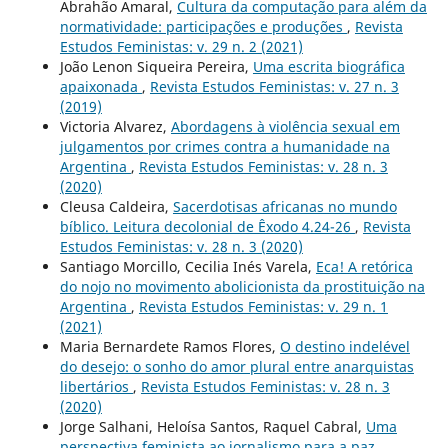
Abrahão Amaral,
Cultura da computação para além da
normatividade: participações e produções
,
Revista
Estudos Feministas: v. 29 n. 2 (2021)
João Lenon Siqueira Pereira,
Uma escrita biográfica
apaixonada
,
Revista Estudos Feministas: v. 27 n. 3
(2019)
Victoria Alvarez,
Abordagens à violência sexual em
julgamentos por crimes contra a humanidade na
Argentina
,
Revista Estudos Feministas: v. 28 n. 3
(2020)
Cleusa Caldeira,
Sacerdotisas africanas no mundo
bíblico. Leitura decolonial de Êxodo 4.24-26
,
Revista
Estudos Feministas: v. 28 n. 3 (2020)
Santiago Morcillo, Cecilia Inés Varela,
Eca! A retórica
do nojo no movimento abolicionista da prostituição na
Argentina
,
Revista Estudos Feministas: v. 29 n. 1
(2021)
Maria Bernardete Ramos Flores,
O destino indelével
do desejo: o sonho do amor plural entre anarquistas
libertários
,
Revista Estudos Feministas: v. 28 n. 3
(2020)
Jorge Salhani, Heloísa Santos, Raquel Cabral,
Uma
perspectiva feminista ao jornalismo para a paz
,