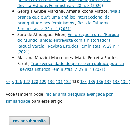
Revista Estudos Feministas: v. 28 n. 3 (2020)
Geórgia Grube Marcinik, Amana Rocha Mattos,
‘Mais
branca que eu?’: uma análise interseccional da
branquitude nos feminismos
,
Revista Estudos
Feministas: v. 29 n. 1 (2021)
Sara de Athouguia Filipe,
Em direção a uma ‘Europa
do Mundo’ unida: entrevista com a historiadora
Raquel Varela
,
Revista Estudos Feministas: v. 29 n. 1
(2021)
Mariana Mazzini Marcondes, Marta Ferreira Santos
Farah,
Transversalidade de gênero em política pública
,
Revista Estudos Feministas: v. 29 n. 1 (2021)
<<
<
126
127
128
129
130
131
132
133
134
135
136
137
138
139
Você também pode
iniciar uma pesquisa avançada por
similaridade
para este artigo.
Enviar Submissão