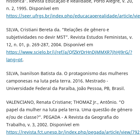
histórica”. Revista Educação e Realidade, Porto Alegre, v. 20,
n. 2, 1995. Disponível em
https://seer.ufrgs.br/index.php/educacaoerealidade/article/v
SILVA, Cristiani Bereta da. “Relações de gênero e
subjetividades no devir MST”. Revista Estudos Feministas, v.
12, n. 01, p. 269-287, 2004. Disponível em
https://www.scielo.br/j/ref/a/QfZkYDrHnDjMMXR7jhHJ9rG/?
lang=pt
.
SILVA, Ivanilson Batista da. O protagonismo das mulheres
camponesas na luta pela terra. 2016. Mestrado -
Universidade Federal da Paraíba, João Pessoa, PB, Brasil.
VALENCIANO, Renata Cristiane; THOMAZ Jr., Antônio. “O
papel da mulher na luta pela terra. Uma questão de gênero
e/ou de classe?”. PEGADA - A Revista da Geografia do
Trabalho, v. 3, 2002. Disponível em
https://revista.fct.unesp.br/index.php/pegada/article/view/792