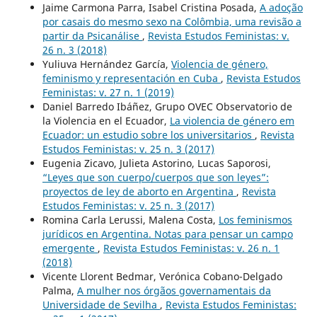
Jaime Carmona Parra, Isabel Cristina Posada,
A adoção
por casais do mesmo sexo na Colômbia, uma revisão a
partir da Psicanálise
,
Revista Estudos Feministas: v.
26 n. 3 (2018)
Yuliuva Hernández García,
Violencia de género,
feminismo y representación en Cuba
,
Revista Estudos
Feministas: v. 27 n. 1 (2019)
Daniel Barredo Ibáñez, Grupo OVEC Observatorio de
la Violencia en el Ecuador,
La violencia de género em
Ecuador: un estudio sobre los universitarios
,
Revista
Estudos Feministas: v. 25 n. 3 (2017)
Eugenia Zicavo, Julieta Astorino, Lucas Saporosi,
“Leyes que son cuerpo/cuerpos que son leyes”:
proyectos de ley de aborto en Argentina
,
Revista
Estudos Feministas: v. 25 n. 3 (2017)
Romina Carla Lerussi, Malena Costa,
Los feminismos
jurídicos en Argentina. Notas para pensar un campo
emergente
,
Revista Estudos Feministas: v. 26 n. 1
(2018)
Vicente Llorent Bedmar, Verónica Cobano-Delgado
Palma,
A mulher nos órgãos governamentais da
Universidade de Sevilha
,
Revista Estudos Feministas: