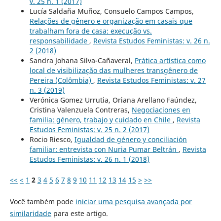
v. 25 n. 1 (2017)
Lucía Saldaña Muñoz, Consuelo Campos Campos,
Relações de gênero e organização em casais que
trabalham fora de casa: execução vs.
responsabilidade
,
Revista Estudos Feministas: v. 26 n.
2 (2018)
Sandra Johana Silva-Cañaveral,
Prática artística como
local de visibilização das mulheres transgênero de
Pereira (Colômbia)
,
Revista Estudos Feministas: v. 27
n. 3 (2019)
Verónica Gomez Urrutia, Oriana Arellano Faúndez,
Cristina Valenzuela Contreras,
Negociaciones en
familia: género, trabajo y cuidado en Chile
,
Revista
Estudos Feministas: v. 25 n. 2 (2017)
Rocio Riesco,
Igualdad de género y conciliación
familiar: entrevista con Nuria Pumar Beltrán
,
Revista
Estudos Feministas: v. 26 n. 1 (2018)
<<
<
1
2
3
4
5
6
7
8
9
10
11
12
13
14
15
>
>>
Você também pode
iniciar uma pesquisa avançada por
similaridade
para este artigo.