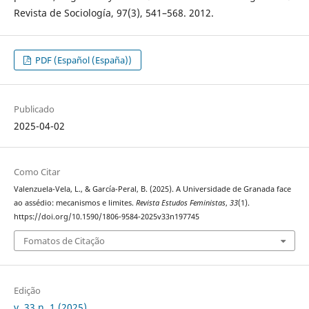
Revista de Sociología, 97(3), 541–568. 2012.
PDF (Español (España))
Publicado
2025-04-02
Como Citar
Valenzuela-Vela, L., & García-Peral, B. (2025). A Universidade de Granada face
ao assédio: mecanismos e limites.
Revista Estudos Feministas
,
33
(1).
https://doi.org/10.1590/1806-9584-2025v33n197745
Fomatos de Citação
Edição
v. 33 n. 1 (2025)