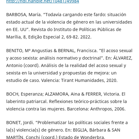
http://hdl.handle.net/10481/49984
BARBOSA, María. “Todavía cargando este fardo: situación
estado actual de la violencia de género en las universidades
en EE. UU”. Revista do Instituto de Políticas Públicas de
Marília, 8, Edição Especial 2, 69-82. 2022.
BENITO, Mª Angustias & BERNAL, Francisca. “El acoso sexual
y acoso sexista: análisis normativo y doctrinal”. En: ÁLVAREZ,
Antonio (coord). Análisis de la realidad del acoso sexual y
sexista en la universidad y propuestas de mejora: un
estudio de caso. Valencia: Tirant Humanidades, 2020.
BOCH, Esperanza; ALZAMORA, Aina & FERRER, Victoria. El
laberinto patriarcal. Reflexiones teórico-prácticas sobre la
violencia contra las mujeres. Barcelona: Anthropos, 2006.
BONET, Jordi. “Problematizar las políticas sociales frente a
la(s) violencia(s) de género. En: BIGLIA, Bárbara & SAN
MARTÍN, Conchi (coord.) Estado de Wonderbra.