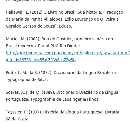
Hallewell, L. (2012) O Livro no Brasil. Sua história. (Traduçao
de Maria da Penha Villalobos, Lólio Lourenço de Oliveira e
Geraldo Gerson de Souza). Edusp.
Maciel, M. (2008). Rua do Ouvidor, primeiro cenário do
Brasil moderno. Portal PUC-Rio Digital.
http://pucriodigital.com.pucrio.br/cgi/cgilua.exe/sys/start.htm
infoid=1873&sid=55#.ZDW8_nZBy5d
.
Pinto, L. M. da S. (1832). Diccionario da Lingua Brazileira.
Typographia de Silva.
Soares, A. J. de M. (1889). Diccionario Brazileiro da Lingua
Portugueza. Typographia de Leuzinger & Filhos.
Teyssier, P. (1997). História da Língua Portuguesa. Livraria
Sá da Costa.