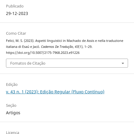
Publicado
29-12-2023
Como Citar
Felici, M. S. (2023). Aspetti linguistici in Machado de Assis e nella traduzione
italiana di Esaú e Jacó.
Cadernos De Tradução
,
43
(1), 1–29.
https://doi.org/10.5007/2175-7968.2023.e91226
Fomatos de Citação
Edição
v. 43 n. 1 (2023): Edição Regular (Fluxo Contínuo)
Seção
Artigos
Licença