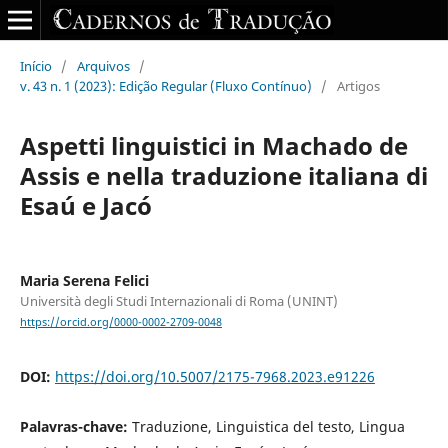
Início
/
Arquivos
/
v. 43 n. 1 (2023): Edição Regular (Fluxo Contínuo)
/
Artigos
Aspetti linguistici in Machado de
Assis e nella traduzione italiana di
Esaú e Jacó
Maria Serena Felici
Università degli Studi Internazionali di Roma (UNINT)
https://orcid.org/0000-0002-2709-0048
DOI:
https://doi.org/10.5007/2175-7968.2023.e91226
Palavras-chave:
Traduzione, Linguistica del testo, Lingua