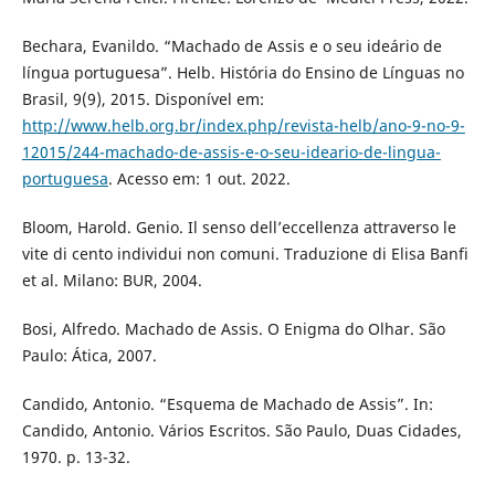
Bechara, Evanildo. “Machado de Assis e o seu ideário de
língua portuguesa”. Helb. História do Ensino de Línguas no
Brasil, 9(9), 2015. Disponível em:
http://www.helb.org.br/index.php/revista-helb/ano-9-no-9-
12015/244-machado-de-assis-e-o-seu-ideario-de-lingua-
portuguesa
. Acesso em: 1 out. 2022.
Bloom, Harold. Genio. Il senso dell’eccellenza attraverso le
vite di cento individui non comuni. Traduzione di Elisa Banfi
et al. Milano: BUR, 2004.
Bosi, Alfredo. Machado de Assis. O Enigma do Olhar. São
Paulo: Ática, 2007.
Candido, Antonio. “Esquema de Machado de Assis”. In:
Candido, Antonio. Vários Escritos. São Paulo, Duas Cidades,
1970. p. 13-32.