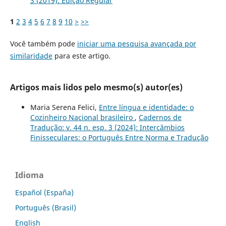
3 (2019): Edição Regular
1
2
3
4
5
6
7
8
9
10
>
>>
Você também pode
iniciar uma pesquisa avançada por
similaridade
para este artigo.
Artigos mais lidos pelo mesmo(s) autor(es)
Maria Serena Felici,
Entre língua e identidade: o
Cozinheiro Nacional brasileiro
,
Cadernos de
Tradução: v. 44 n. esp. 3 (2024): Intercâmbios
Finisseculares: o Português Entre Norma e Tradução
Idioma
Español (España)
Português (Brasil)
English