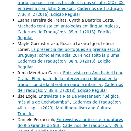
tradução nas crônicas brasileiras dos séculos XIX e XX:
entrevista com John Gledson
,
Cadernos de Tradução:
v. 36 n. 2 (2016): Edição Regular
Luana Ferreira de Freitas, Cynthia Beatrice Costa,
Machado contista em antologias em língua inglesa
,
Cadernos de Tradução: v. 35 n. 1 (2015): Edição
Regular
Mayte Gorrostorrazo, Rosario Lázaro Igoa, Leticia
Lorier,
La presencia del portugués en prensa escrita
uruguaya: cómo el mundial 2014 nos soltó la pluma
,
Cadernos de Tradução: v. 38 n. 3 (2018): Edição
Regular
Inma Mendoza García,
Entrevista con Ana Isabel Lobo
Graña: El impacto de la intervención editorial en la
traducción de la literatura para la infancia
,
Cadernos
de Tradução: v. 38 n. 2 (2018): Edição Regular
Ilse Logie,
Entrevista a Rita De Maeseneer: “Bélgica,
más allá de Cochabamba"
,
Cadernos de Tradução: v.
40 n. esp. 1 (2020): Multilingualism and Cultural
Transfer
Daniele Petruccioli,
Entrevistas a autores e tradutores
do Rio Grande do Sul
,
Cadernos de Tradução: v. 39 n.