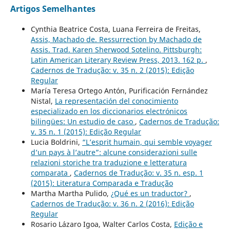
Artigos Semelhantes
Cynthia Beatrice Costa, Luana Ferreira de Freitas,
Assis, Machado de. Ressurrection by Machado de
Assis. Trad. Karen Sherwood Sotelino. Pittsburgh:
Latin American Literary Review Press, 2013. 162 p.
,
Cadernos de Tradução: v. 35 n. 2 (2015): Edição
Regular
María Teresa Ortego Antón, Purificación Fernández
Nistal,
La representación del conocimiento
especializado en los diccionarios electrónicos
bilingües: Un estudio de caso
,
Cadernos de Tradução:
v. 35 n. 1 (2015): Edição Regular
Lucia Boldrini,
“L’esprit humain, qui semble voyager
d’un pays à l’autre”: alcune considerazioni sulle
relazioni storiche tra traduzione e letteratura
comparata
,
Cadernos de Tradução: v. 35 n. esp. 1
(2015): Literatura Comparada e Tradução
Martha Martha Pulido,
¿Qué es un traductor?
,
Cadernos de Tradução: v. 36 n. 2 (2016): Edição
Regular
Rosario Lázaro Igoa, Walter Carlos Costa,
Edição e