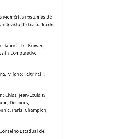
 das Memórias Póstumas de
 Revista do Livro. Rio de
slation”. In: Brower,
es in Comparative
. Milano: Feltrinelli,
n: Chiss, Jean-Louis &
hme, Discours,
onnic. Paris: Champion,
 Conselho Estadual de