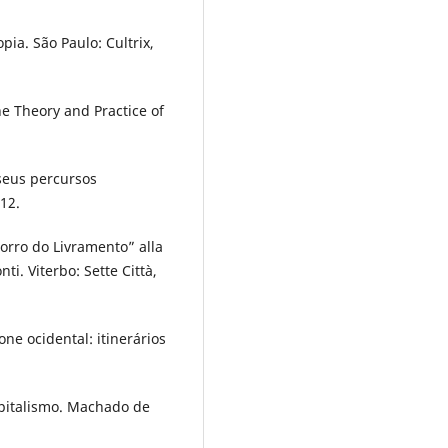
ia. São Paulo: Cultrix,
he Theory and Practice of
seus percursos
12.
orro do Livramento” alla
nti. Viterbo: Sette Città,
ne ocidental: itinerários
apitalismo. Machado de