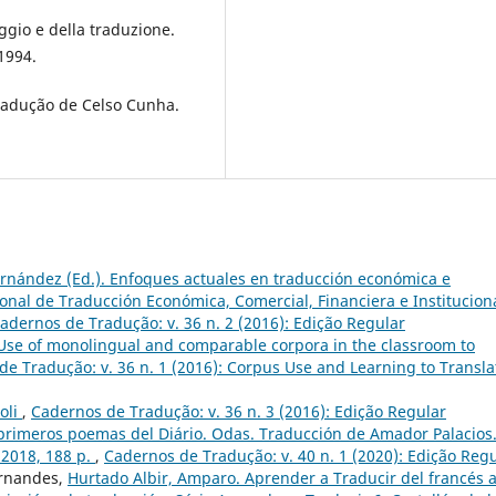
ggio e della traduzione.
1994.
Tradução de Celso Cunha.
rnández (Ed.). Enfoques actuales en traducción económica e
ional de Traducción Económica, Comercial, Financiera e Instituciona
adernos de Tradução: v. 36 n. 2 (2016): Edição Regular
Use of monolingual and comparable corpora in the classroom to
e Tradução: v. 36 n. 1 (2016): Corpus Use and Learning to Transla
oli
,
Cadernos de Tradução: v. 36 n. 3 (2016): Edição Regular
primeros poemas del Diário. Odas. Traducción de Amador Palacios
 2018, 188 p.
,
Cadernos de Tradução: v. 40 n. 1 (2020): Edição Reg
ernandes,
Hurtado Albir, Amparo. Aprender a Traducir del francés a