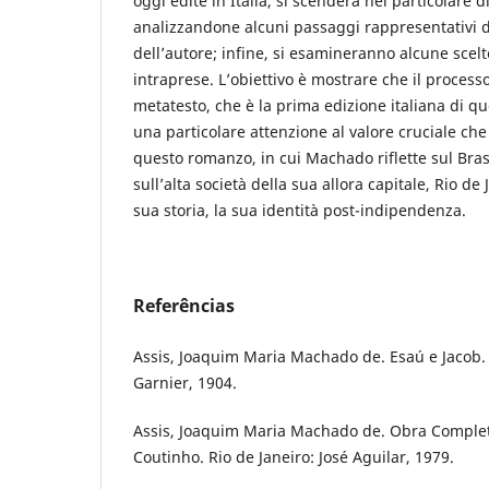
oggi edite in Italia, si scenderà nel particolare d
analizzandone alcuni passaggi rappresentativi de
dell’autore; infine, si esamineranno alcune scel
intraprese. L’obiettivo è mostrare che il process
metatesto, che è la prima edizione italiana di qu
una particolare attenzione al valore cruciale ch
questo romanzo, in cui Machado riflette sul Brasi
sull’alta società della sua allora capitale, Rio de 
sua storia, la sua identità post-indipendenza.
Referências
Assis, Joaquim Maria Machado de. Esaú e Jacob. R
Garnier, 1904.
Assis, Joaquim Maria Machado de. Obra Completa
Coutinho. Rio de Janeiro: José Aguilar, 1979.