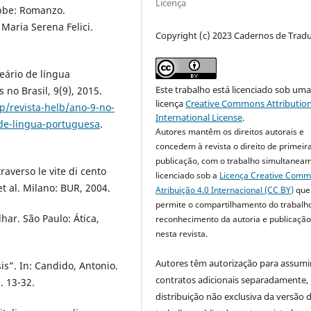
Licença
bbe: Romanzo.
 Maria Serena Felici.
Copyright (c) 2023 Cadernos de Trad
eário de língua
Este trabalho está licenciado sob um
 no Brasil, 9(9), 2015.
licença
Creative Commons Attribution
p/revista-helb/ano-9-no-
International License
.
de-lingua-portuguesa
.
Autores mantêm os direitos autorais e
concedem à revista o direito de primeir
publicação, com o trabalho simultanea
raverso le vite di cento
licenciado sob a
Licença Creative Com
t al. Milano: BUR, 2004.
Atribuição 4.0 Internacional (CC BY)
que
permite o compartilhamento do trabalh
har. São Paulo: Ática,
reconhecimento da autoria e publicação 
nesta revista.
Autores têm autorização para assumi
”. In: Candido, Antonio.
contratos adicionais separadamente,
. 13-32.
distribuição não exclusiva da versão 