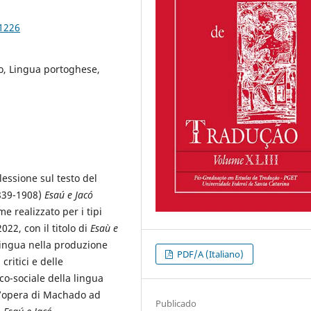
91226
to, Lingua portoghese,
lessione sul testo del
839-1908)
Esaú e Jacó
e realizzato per i tipi
22, con il titolo di
Esaù e
 lingua nella produzione
PDF/A (Italiano)
critici e delle
ico-sociale della lingua
l’opera di Machado ad
Publicado