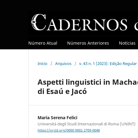
Número Atual
Números Anteriores
Notícias
Início
/
Arquivos
/
v. 43 n. 1 (2023): Edição Regula
Aspetti linguistici in Macha
di Esaú e Jacó
Maria Serena Felici
Università degli Studi Internazionali di Roma (UNINT)
https://orcid.org/0000-0002-2709-0048