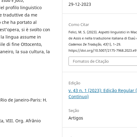
i
Esaú e Jacó
,
29-12-2023
l profilo linguistico
te traduttive da me
o che ha portato al
Como Citar
est’opera, si è svolto con
Felici, M. S. (2023). Aspetti linguistici in M
e la lingua assume in
de Assis e nella traduzione italiana di Esaú 
le di fine Ottocento,
Cadernos De Tradução
,
43
(1), 1–29.
https://doi.org/10.5007/2175-7968.2023.e
Janeiro, la sua cultura, la
Fomatos de Citação
Edição
v. 43 n. 1 (2023): Edição Regular 
Contínuo)
io de Janeiro-Paris: H.
Seção
Artigos
, VIII. Org. Afrânio