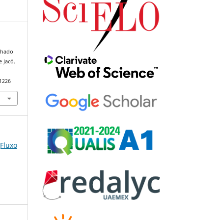
achado
e Jacó.
91226
(Fluxo