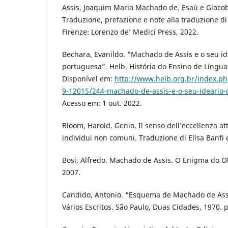
Assis, Joaquim Maria Machado de. Esaù e Giaco
Traduzione, prefazione e note alla traduzione di
Firenze: Lorenzo de’ Medici Press, 2022.
Bechara, Evanildo. “Machado de Assis e o seu id
portuguesa”. Helb. História do Ensino de Línguas
Disponível em:
http://www.helb.org.br/index.ph
9-12015/244-machado-de-assis-e-o-seu-ideario-
Acesso em: 1 out. 2022.
Bloom, Harold. Genio. Il senso dell’eccellenza att
individui non comuni. Traduzione di Elisa Banfi e
Bosi, Alfredo. Machado de Assis. O Enigma do Ol
2007.
Candido, Antonio. “Esquema de Machado de Assis
Vários Escritos. São Paulo, Duas Cidades, 1970. p