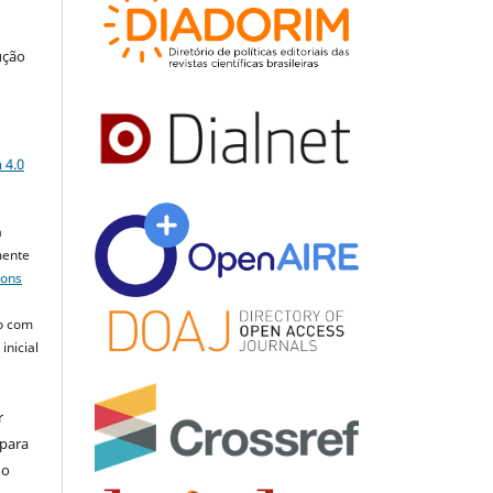
ução
a
 4.0
a
mente
mons
o com
inicial
r
 para
do