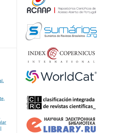
l.
te,
.
ular
l