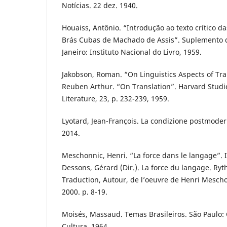
Notícias. 22 dez. 1940.
Houaiss, Antônio. “Introdução ao texto crítico
Brás Cubas de Machado de Assis”. Suplemento da
Janeiro: Instituto Nacional do Livro, 1959.
Jakobson, Roman. “On Linguistics Aspects of Tran
Reuben Arthur. “On Translation”. Harvard Studi
Literature, 23, p. 232-239, 1959.
Lyotard, Jean-François. La condizione postmoderna
2014.
Meschonnic, Henri. “La force dans le langage”. I
Dessons, Gérard (Dir.). La force du langage. Ryt
Traduction, Autour, de l’oeuvre de Henri Mesch
2000. p. 8-19.
Moisés, Massaud. Temas Brasileiros. São Paulo:
Cultura, 1964.