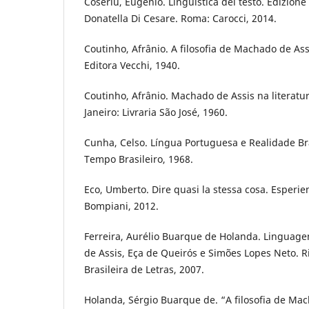
Coseriu, Eugenio. Linguistica del testo. Edizione 
Donatella Di Cesare. Roma: Carocci, 2014.
Coutinho, Afrânio. A filosofia de Machado de Assi
Editora Vecchi, 1940.
Coutinho, Afrânio. Machado de Assis na literatur
Janeiro: Livraria São José, 1960.
Cunha, Celso. Língua Portuguesa e Realidade Bras
Tempo Brasileiro, 1968.
Eco, Umberto. Dire quasi la stessa cosa. Esperie
Bompiani, 2012.
Ferreira, Aurélio Buarque de Holanda. Linguag
de Assis, Eça de Queirós e Simões Lopes Neto. R
Brasileira de Letras, 2007.
Holanda, Sérgio Buarque de. “A filosofia de Mac