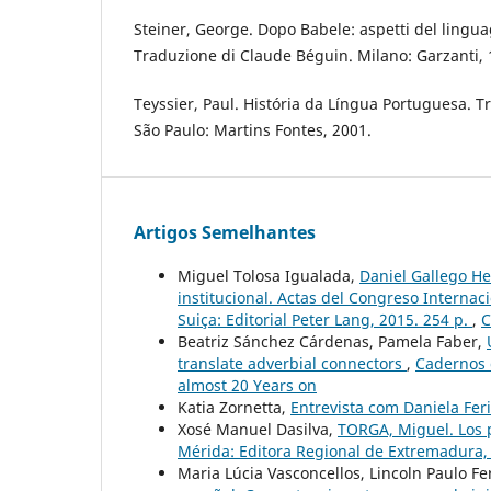
Steiner, George. Dopo Babele: aspetti del lingua
Traduzione di Claude Béguin. Milano: Garzanti, 
Teyssier, Paul. História da Língua Portuguesa. 
São Paulo: Martins Fontes, 2001.
Artigos Semelhantes
Miguel Tolosa Igualada,
Daniel Gallego He
institucional. Actas del Congreso Internac
Suiça: Editorial Peter Lang, 2015. 254 p.
,
C
Beatriz Sánchez Cárdenas, Pamela Faber,
translate adverbial connectors
,
Cadernos d
almost 20 Years on
Katia Zornetta,
Entrevista com Daniela Feri
Xosé Manuel Dasilva,
TORGA, Miguel. Los 
Mérida: Editora Regional de Extremadura,
Maria Lúcia Vasconcellos, Lincoln Paulo F