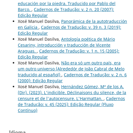
educación por la piedra. Traducido por Pablo del
Barco.
,
Cadernos de Tradução: v. 2 n. 20 (2007):
Edição Regular
Xosé Manuel Dasilva,
Panorámica de la autotraducción
en Galicia
,
Cadernos de Tradução: v. 39 n. 3 (2019):
Edição Regular
Xosé Manuel Dasilva,
Antología poética de Mário
Cesariny, introducción y traducción de Vicente
Araguas.
,
Cadernos de Tradução: v. 1 n. 15 (2005):
Edição Regular
Xosé Manuel Dasilva,
Não era só um outro país, era
um outro universo (Alrededór de João Cabral de Melo
traducido al español)
,
Cadernos de Tradução: v. 2 n. 6
(2000): Edição Regular
Xosé Manuel Dasilva,
Hernández Gómez, Mª de los A.
(Dir). (2023). L'indicible. Déclinaisons du silence, de la
censure et de l'autocensure. L'Harmattan.
,
Cadernos
de Tradução: v. 45 (2025): Edição Regular (Fluxo
Contínuo)
Idioma