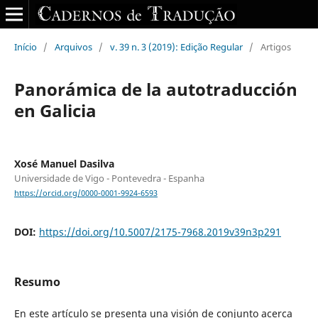
Início
/
Arquivos
/
v. 39 n. 3 (2019): Edição Regular
/
Artigos
Panorámica de la autotraducción
en Galicia
Xosé Manuel Dasilva
Universidade de Vigo - Pontevedra - Espanha
https://orcid.org/0000-0001-9924-6593
DOI:
https://doi.org/10.5007/2175-7968.2019v39n3p291
Resumo
En este artículo se presenta una visión de conjunto acerca