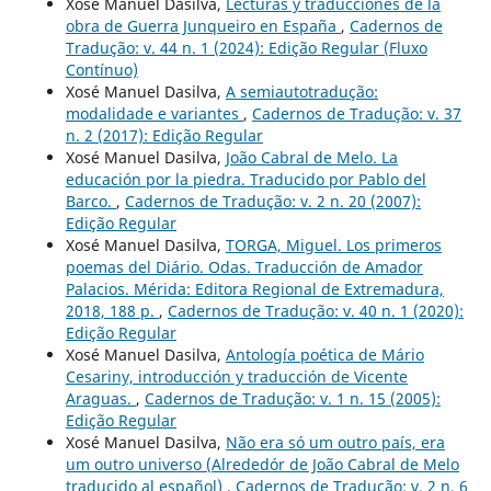
Xosé Manuel Dasilva,
Lecturas y traducciones de la
obra de Guerra Junqueiro en España
,
Cadernos de
Tradução: v. 44 n. 1 (2024): Edição Regular (Fluxo
Contínuo)
Xosé Manuel Dasilva,
A semiautotradução:
modalidade e variantes
,
Cadernos de Tradução: v. 37
n. 2 (2017): Edição Regular
Xosé Manuel Dasilva,
João Cabral de Melo. La
educación por la piedra. Traducido por Pablo del
Barco.
,
Cadernos de Tradução: v. 2 n. 20 (2007):
Edição Regular
Xosé Manuel Dasilva,
TORGA, Miguel. Los primeros
poemas del Diário. Odas. Traducción de Amador
Palacios. Mérida: Editora Regional de Extremadura,
2018, 188 p.
,
Cadernos de Tradução: v. 40 n. 1 (2020):
Edição Regular
Xosé Manuel Dasilva,
Antología poética de Mário
Cesariny, introducción y traducción de Vicente
Araguas.
,
Cadernos de Tradução: v. 1 n. 15 (2005):
Edição Regular
Xosé Manuel Dasilva,
Não era só um outro país, era
um outro universo (Alrededór de João Cabral de Melo
traducido al español)
,
Cadernos de Tradução: v. 2 n. 6