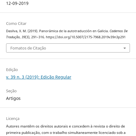
12-09-2019
Como Citar
Dasilva, X. M. (2019). Panorámica de la autotraducción en Galicia.
Cadernos De
Tradução
,
39
(3), 291–316. https://doi.org/10.5007/2175-7968.2019v39n3p291
Fomatos de Citação
Edição
v. 39 n. 3 (2019): Edição Regular
Seção
Artigos
Licença
Autores mantêm os direitos autorais e concedem à revista o direito de
primeira publicação, com o trabalho simultaneamente licenciado sob a