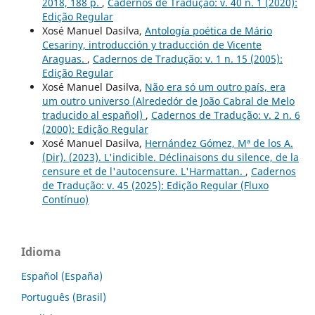
2018, 188 p.
,
Cadernos de Tradução: v. 40 n. 1 (2020):
Edição Regular
Xosé Manuel Dasilva,
Antología poética de Mário
Cesariny, introducción y traducción de Vicente
Araguas.
,
Cadernos de Tradução: v. 1 n. 15 (2005):
Edição Regular
Xosé Manuel Dasilva,
Não era só um outro país, era
um outro universo (Alrededór de João Cabral de Melo
traducido al español)
,
Cadernos de Tradução: v. 2 n. 6
(2000): Edição Regular
Xosé Manuel Dasilva,
Hernández Gómez, Mª de los A.
(Dir). (2023). L'indicible. Déclinaisons du silence, de la
censure et de l'autocensure. L'Harmattan.
,
Cadernos
de Tradução: v. 45 (2025): Edição Regular (Fluxo
Contínuo)
Idioma
Español (España)
Português (Brasil)