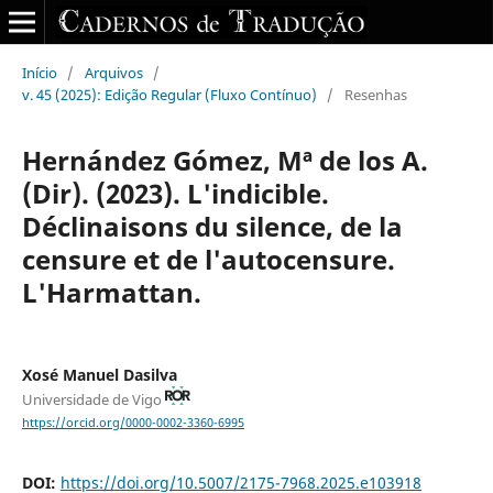
Início
/
Arquivos
/
v. 45 (2025): Edição Regular (Fluxo Contínuo)
/
Resenhas
Hernández Gómez, Mª de los A.
(Dir). (2023). L'indicible.
Déclinaisons du silence, de la
censure et de l'autocensure.
L'Harmattan.
Xosé Manuel Dasilva
Universidade de Vigo
https://orcid.org/0000-0002-3360-6995
DOI:
https://doi.org/10.5007/2175-7968.2025.e103918