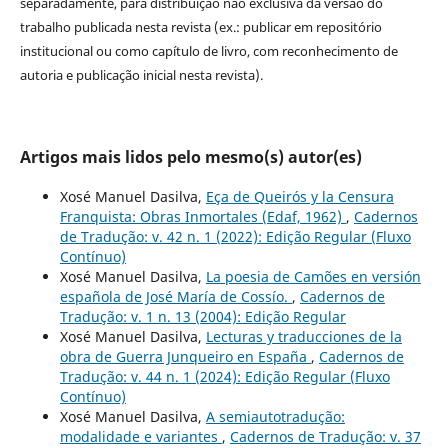
separadamente, para distribuição não exclusiva da versão do
trabalho publicada nesta revista (ex.: publicar em repositório
institucional ou como capítulo de livro, com reconhecimento de
autoria e publicação inicial nesta revista).
Artigos mais lidos pelo mesmo(s) autor(es)
Xosé Manuel Dasilva,
Eça de Queirós y la Censura
Franquista: Obras Inmortales (Edaf, 1962)
,
Cadernos
de Tradução: v. 42 n. 1 (2022): Edição Regular (Fluxo
Contínuo)
Xosé Manuel Dasilva,
La poesia de Camões en versión
española de José María de Cossío.
,
Cadernos de
Tradução: v. 1 n. 13 (2004): Edição Regular
Xosé Manuel Dasilva,
Lecturas y traducciones de la
obra de Guerra Junqueiro en España
,
Cadernos de
Tradução: v. 44 n. 1 (2024): Edição Regular (Fluxo
Contínuo)
Xosé Manuel Dasilva,
A semiautotradução:
modalidade e variantes
,
Cadernos de Tradução: v. 37