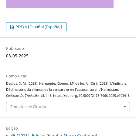
PDF/A (Español (España))
Publicado
08-05-2025
Como Citar
Dasilva, X. M. (2025). Hernández Gómez, Mª de los A. (Dir). (2023). L’indicible.
Déclinaisons du silence, de la censure et de l’autocensure. L’Harmattan.
Cadernos De Tradução
,
45
, 1–5. https://doi.org/10.5007/2175-7968.2025.e103918
Fomatos de Citação
Edição
v. 45 (2025): Edição Regular (Fluxo Contínuo)