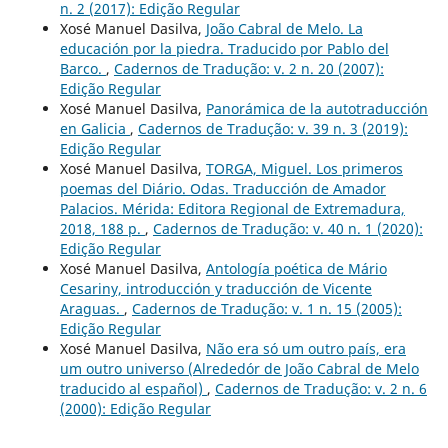
n. 2 (2017): Edição Regular
Xosé Manuel Dasilva,
João Cabral de Melo. La
educación por la piedra. Traducido por Pablo del
Barco.
,
Cadernos de Tradução: v. 2 n. 20 (2007):
Edição Regular
Xosé Manuel Dasilva,
Panorámica de la autotraducción
en Galicia
,
Cadernos de Tradução: v. 39 n. 3 (2019):
Edição Regular
Xosé Manuel Dasilva,
TORGA, Miguel. Los primeros
poemas del Diário. Odas. Traducción de Amador
Palacios. Mérida: Editora Regional de Extremadura,
2018, 188 p.
,
Cadernos de Tradução: v. 40 n. 1 (2020):
Edição Regular
Xosé Manuel Dasilva,
Antología poética de Mário
Cesariny, introducción y traducción de Vicente
Araguas.
,
Cadernos de Tradução: v. 1 n. 15 (2005):
Edição Regular
Xosé Manuel Dasilva,
Não era só um outro país, era
um outro universo (Alrededór de João Cabral de Melo
traducido al español)
,
Cadernos de Tradução: v. 2 n. 6
(2000): Edição Regular