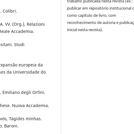
trabalho publicada nesta revista (ex.:
publicar em repositório institucional 
 Colibri.
como capítulo de livro, com
reconhecimento de autoria e publica
AA. VV. (Org.), Relazioni
inicial nesta revista).
. Reale Accademia.
usitani. Studi
a expansão europeia da
eses da Universidade do
. Emiliano degli Orfini.
toghese. Nuova Accademia.
E vós, Tágides minhas.
o. Baroni.