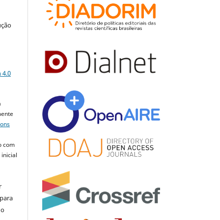
ução
a
 4.0
a
mente
mons
o com
inicial
r
 para
do