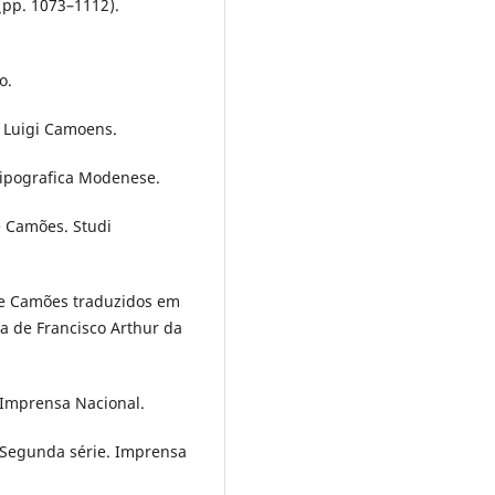
(pp. 1073–1112).
o.
à Luigi Camoens.
 Tipografica Modenese.
de Camões. Studi
 de Camões traduzidos em
ra de Francisco Arthur da
. Imprensa Nacional.
. Segunda série. Imprensa