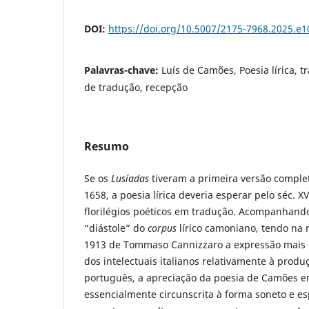
DOI:
https://doi.org/10.5007/2175-7968.2025.e
Palavras-chave:
Luís de Camões, Poesia lírica, tr
de tradução, recepção
Resumo
Se os
Lusíadas
tiveram a primeira versão comple
1658, a poesia lírica deveria esperar pelo séc. X
florilégios poéticos em tradução. Acompanhando 
“diástole” do
corpus
lírico camoniano, tendo na
1913 de Tommaso Cannizzaro a expressão mais 
dos intelectuais italianos relativamente à produç
português, a apreciação da poesia de Camões em
essencialmente circunscrita à forma soneto e es