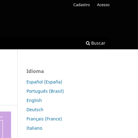
Cadastro
Acesso
Buscar
Idioma
Español (España)
Português (Brasil)
English
Deutsch
Français (France)
Italiano