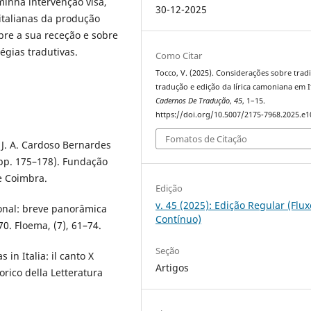
minha intervenção visa,
30-12-2025
 italianas da produção
bre a sua receção e sobre
tégias tradutivas.
Como Citar
Tocco, V. (2025). Considerações sobre trad
tradução e edição da lírica camoniana em It
Cadernos De Tradução
,
45
, 1–15.
https://doi.org/10.5007/2175-7968.2025.e
Fomatos de Citação
n J. A. Cardoso Bernardes
(pp. 175–178). Fundação
e Coimbra.
Edição
v. 45 (2025): Edição Regular (Flux
ional: breve panorâmica
Contínuo)
0. Floema, (7), 61–74.
Seção
 in Italia: il canto X
Artigos
orico della Letteratura