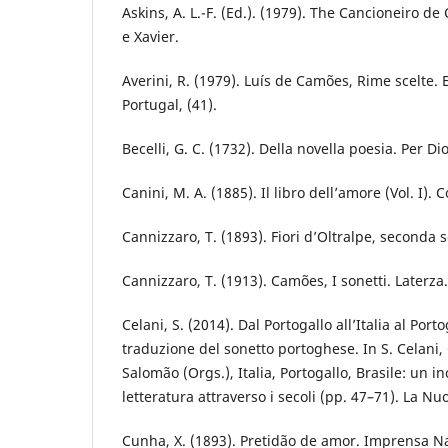
Askins, A. L.-F. (Ed.). (1979). The Cancioneiro d
e Xavier.
Averini, R. (1979). Luís de Camões, Rime scelte.
Portugal, (41).
Becelli, G. C. (1732). Della novella poesia. Per D
Canini, M. A. (1885). Il libro dell’amore (Vol. I).
Cannizzaro, T. (1893). Fiori d’Oltralpe, seconda s
Cannizzaro, T. (1913). Camões, I sonetti. Laterza.
Celani, S. (2014). Dal Portogallo all’Italia al Port
traduzione del sonetto portoghese. In S. Celani,
Salomão (Orgs.), Italia, Portogallo, Brasile: un in
letteratura attraverso i secoli (pp. 47–71). La Nu
Cunha, X. (1893). Pretidão de amor. Imprensa Na