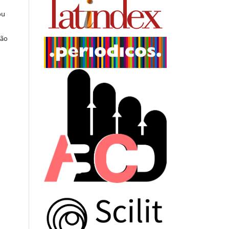
ou
ção