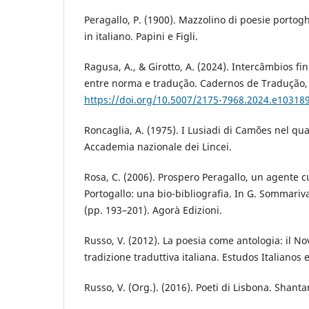
Peragallo, P. (1900). Mazzolino di poesie portogh
in italiano. Papini e Figli.
Ragusa, A., & Girotto, A. (2024). Intercâmbios fi
entre norma e tradução. Cadernos de Tradução, 4
https://doi.org/10.5007/2175-7968.2024.e10318
Roncaglia, A. (1975). I Lusiadi di Camões nel qu
Accademia nazionale dei Lincei.
Rosa, C. (2006). Prospero Peragallo, un agente cul
Portogallo: una bio-bibliografia. In G. Sommariv
(pp. 193–201). Agorà Edizioni.
Russo, V. (2012). La poesia come antologia: il N
tradizione traduttiva italiana. Estudos Italianos 
Russo, V. (Org.). (2016). Poeti di Lisbona. Shanta