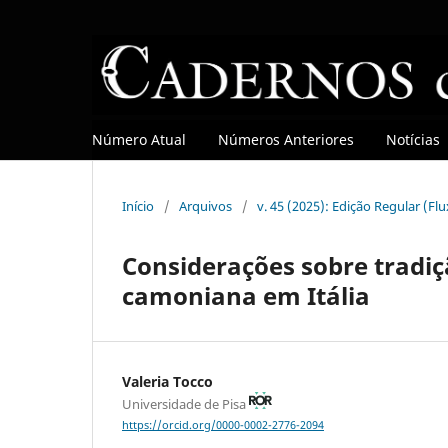
Número Atual
Números Anteriores
Notícias
Início
/
Arquivos
/
v. 45 (2025): Edição Regular (Fl
Considerações sobre tradiçã
camoniana em Itália
Valeria Tocco
Universidade de Pisa
https://orcid.org/0000-0002-2776-2094