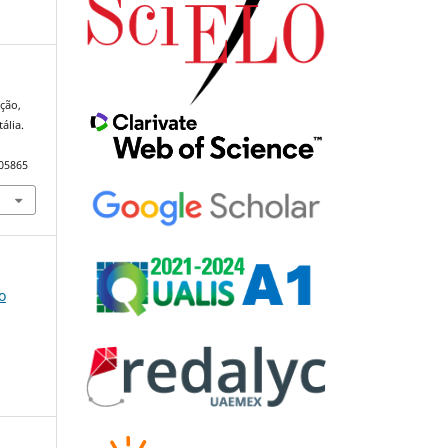
ição,
ália.
105865
o