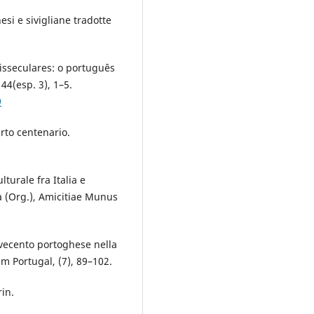
esi e sivigliane tradotte
nisseculares: o português
4(esp. 3), 1–5.
9
arto centenario.
turale fra Italia e
a (Org.), Amicitiae Munus
ovecento portoghese nella
em Portugal, (7), 89–102.
rin.