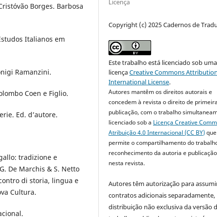
Licença
e Cristóvão Borges. Barbosa
Copyright (c) 2025 Cadernos de Trad
 Estudos Italianos em
Este trabalho está licenciado sob um
ionigi Ramanzini.
licença
Creative Commons Attribution
International License
.
Autores mantêm os direitos autorais e
 Colombo Coen e Figlio.
concedem à revista o direito de primeir
publicação, com o trabalho simultanea
erie. Ed. d’autore.
licenciado sob a
Licença Creative Com
Atribuição 4.0 Internacional (CC BY)
que
permite o compartilhamento do trabalh
reconhecimento da autoria e publicação 
ogallo: tradizione e
nesta revista.
 G. De Marchis & S. Netto
contro di storia, lingua e
Autores têm autorização para assumi
ova Cultura.
contratos adicionais separadamente,
distribuição não exclusiva da versão 
cional.