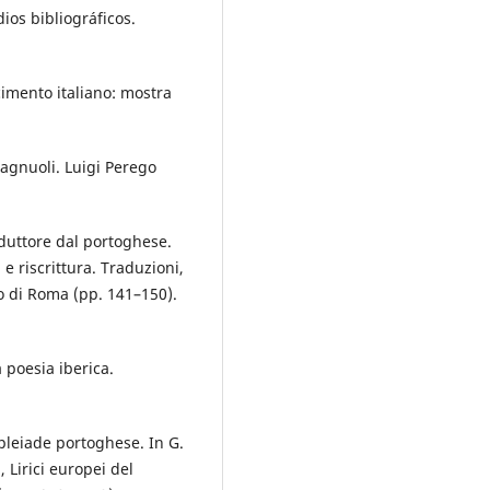
ios bibliográficos.
scimento italiano: mostra
pagnuoli. Luigi Perego
duttore dal portoghese.
 e riscrittura. Traduzioni,
o di Roma (pp. 141–150).
 poesia iberica.
a pleiade portoghese. In G.
 Lirici europei del