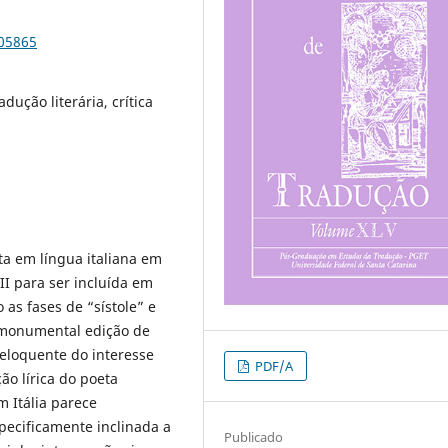
105865
adução literária, crítica
ta em língua italiana em
VII para ser incluída em
as fases de “sístole” e
 monumental edição de
eloquente do interesse
PDF/A
ão lírica do poeta
 Itália parece
pecificamente inclinada a
Publicado