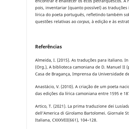
encontrar e enaltecer os ecos petrarquescos. A 
pois, inventariar (quanto possível) as traduções
lírica do poeta português, refletindo também so
questões relativas ao
corpus
, à edição e às estra
Referências
Almeida, I. (2015). As traduções para italiano. I
(Org.), A biblioteca camoniana de D. Manuel II 
Casa de Bragança, Imprensa da Universidade d
Anastácio, V. (2010). A criação de um poeta nac
das edições da lírica camoniana entre 1595 e 187
Artico, T. (2021). La prima traduzione dei Lusíadas
dell’America di Girolamo Bartolomei. Giornale St
Italiana, CXXXVIII(661), 104–128.