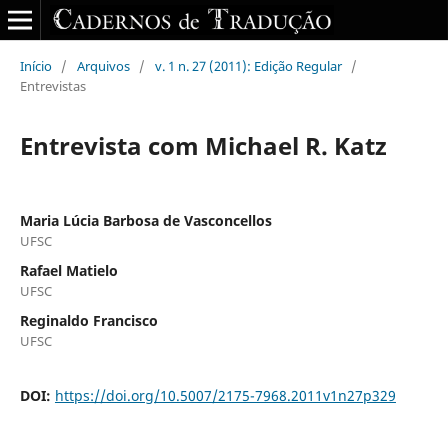
Início
/
Arquivos
/
v. 1 n. 27 (2011): Edição Regular
/
Entrevistas
Entrevista com Michael R. Katz
Maria Lúcia Barbosa de Vasconcellos
UFSC
Rafael Matielo
UFSC
Reginaldo Francisco
UFSC
DOI:
https://doi.org/10.5007/2175-7968.2011v1n27p329