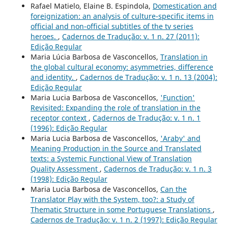
Rafael Matielo, Elaine B. Espindola,
Domestication and
foreignization: an analysis of culture-specific items in
official and non-official subtitles of the tv series
heroes.
,
Cadernos de Tradução: v. 1 n. 27 (2011):
Edição Regular
Maria Lúcia Barbosa de Vasconcellos,
Translation in
the global cultural economy: asymmetries, difference
and identity.
,
Cadernos de Tradução: v. 1 n. 13 (2004):
Edição Regular
Maria Lucia Barbosa de Vasconcellos,
'Function'
Revisited: Expanding the role of translation in the
receptor context
,
Cadernos de Tradução: v. 1 n. 1
(1996): Edição Regular
Maria Lucia Barbosa de Vasconcellos,
'Araby' and
Meaning Production in the Source and Translated
texts: a Systemic Functional View of Translation
Quality Assessment
,
Cadernos de Tradução: v. 1 n. 3
(1998): Edição Regular
Maria Lucia Barbosa de Vasconcellos,
Can the
Translator Play with the System, too?: a Study of
Thematic Structure in some Portuguese Translations
,
Cadernos de Tradução: v. 1 n. 2 (1997): Edição Regular