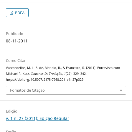
PDFA
Publicado
08-11-2011
Como Citar
Vasconcellos, M. L. B. de, Matielo, R., & Francisco, R. (2011). Entrevista com
Michael R. Katz.
Cadernos De Tradução
,
1
(27), 329–342.
https://doi.org/10.5007/2175-7968.2011v1n27p329
Fomatos de Citação
Edição
v. 1 n. 27 (2011): Edição Regular
Seção