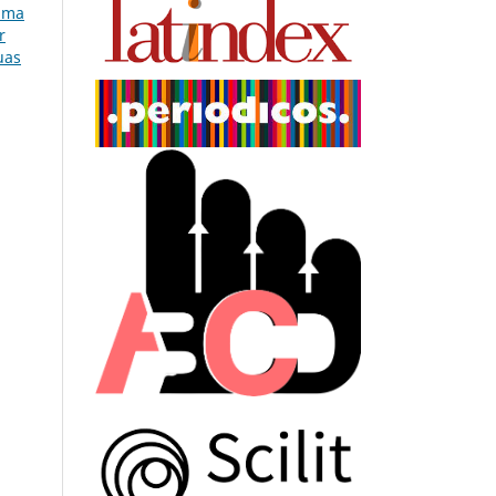
uma
r
uas