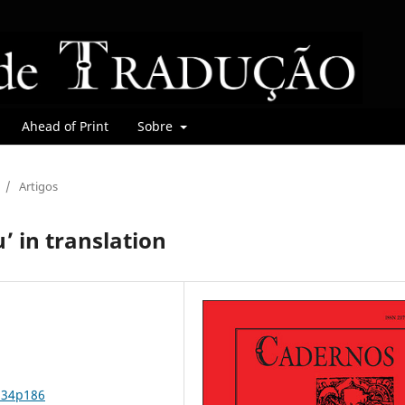
Ahead of Print
Sobre
/
Artigos
’ in translation
n34p186