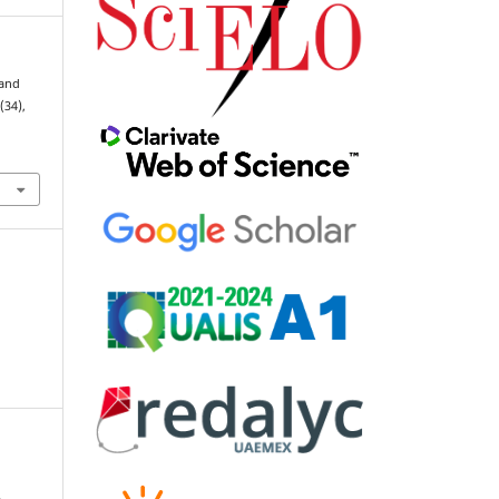
 and
2
(34),