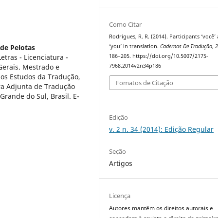
Como Citar
Rodrigues, R. R. (2014). Participants ‘você’
‘you’ in translation.
Cadernos De Tradução
,
 de Pelotas
186–205. https://doi.org/10.5007/2175-
tras - Licenciatura -
7968.2014v2n34p186
Gerais. Mestrado e
 os Estudos da Tradução,
Fomatos de Citação
ra Adjunta de Tradução
Grande do Sul, Brasil. E-
Edição
v. 2 n. 34 (2014): Edição Regular
Seção
Artigos
Licença
Autores mantêm os direitos autorais e