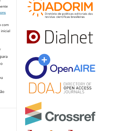
a
mente
mons
o com
inicial
r
 para
do
ou
ção