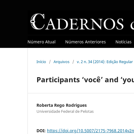
Número Atual
Números Anteriores
Notícias
Início
/
Arquivos
/
v. 2 n. 34 (2014): Edição Regular
Participants ‘você’ and ‘you
Roberta Rego Rodrigues
Universidade Federal de Pelotas
DOI:
https://doi.org/10.5007/2175-7968.2014v2