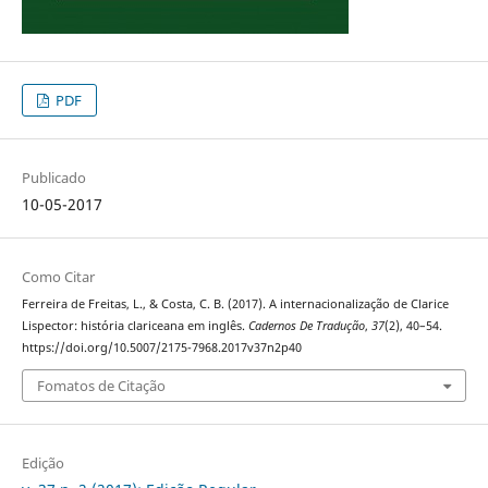
PDF
Publicado
10-05-2017
Como Citar
Ferreira de Freitas, L., & Costa, C. B. (2017). A internacionalização de Clarice
Lispector: história clariceana em inglês.
Cadernos De Tradução
,
37
(2), 40–54.
https://doi.org/10.5007/2175-7968.2017v37n2p40
Fomatos de Citação
Edição