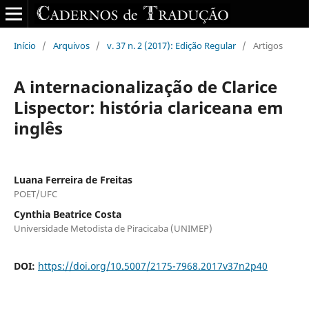
Início
/
Arquivos
/
v. 37 n. 2 (2017): Edição Regular
/
Artigos
A internacionalização de Clarice
Lispector: história clariceana em
inglês
Luana Ferreira de Freitas
POET/UFC
Cynthia Beatrice Costa
Universidade Metodista de Piracicaba (UNIMEP)
DOI:
https://doi.org/10.5007/2175-7968.2017v37n2p40