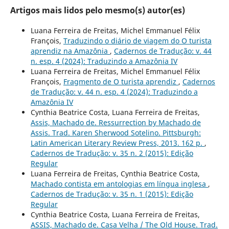
Artigos mais lidos pelo mesmo(s) autor(es)
Luana Ferreira de Freitas, Michel Emmanuel Félix
François,
Traduzindo o diário de viagem do O turista
aprendiz na Amazônia
,
Cadernos de Tradução: v. 44
n. esp. 4 (2024): Traduzindo a Amazônia IV
Luana Ferreira de Freitas, Michel Emmanuel Félix
François,
Fragmento de O turista aprendiz
,
Cadernos
de Tradução: v. 44 n. esp. 4 (2024): Traduzindo a
Amazônia IV
Cynthia Beatrice Costa, Luana Ferreira de Freitas,
Assis, Machado de. Ressurrection by Machado de
Assis. Trad. Karen Sherwood Sotelino. Pittsburgh:
Latin American Literary Review Press, 2013. 162 p.
,
Cadernos de Tradução: v. 35 n. 2 (2015): Edição
Regular
Luana Ferreira de Freitas, Cynthia Beatrice Costa,
Machado contista em antologias em língua inglesa
,
Cadernos de Tradução: v. 35 n. 1 (2015): Edição
Regular
Cynthia Beatrice Costa, Luana Ferreira de Freitas,
ASSIS, Machado de. Casa Velha / The Old House. Trad.