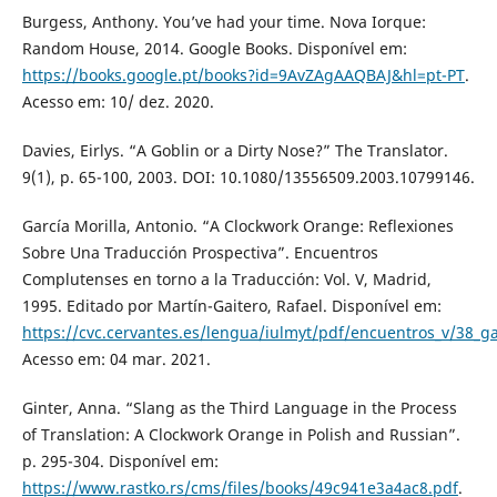
Burgess, Anthony. You’ve had your time. Nova Iorque:
Random House, 2014. Google Books. Disponível em:
https://books.google.pt/books?id=9AvZAgAAQBAJ&hl=pt-PT
.
Acesso em: 10/ dez. 2020.
Davies, Eirlys. “A Goblin or a Dirty Nose?” The Translator.
9(1), p. 65-100, 2003. DOI: 10.1080/13556509.2003.10799146.
García Morilla, Antonio. “A Clockwork Orange: Reflexiones
Sobre Una Traducción Prospectiva”. Encuentros
Complutenses en torno a la Traducción: Vol. V, Madrid,
1995. Editado por Martín-Gaitero, Rafael. Disponível em:
https://cvc.cervantes.es/lengua/iulmyt/pdf/encuentros_v/38_ga
Acesso em: 04 mar. 2021.
Ginter, Anna. “Slang as the Third Language in the Process
of Translation: A Clockwork Orange in Polish and Russian”.
p. 295-304. Disponível em:
https://www.rastko.rs/cms/files/books/49c941e3a4ac8.pdf
.