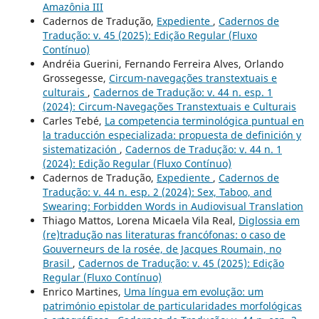
Amazônia III
Cadernos de Tradução,
Expediente
,
Cadernos de
Tradução: v. 45 (2025): Edição Regular (Fluxo
Contínuo)
Andréia Guerini, Fernando Ferreira Alves, Orlando
Grossegesse,
Circum-navegações transtextuais e
culturais
,
Cadernos de Tradução: v. 44 n. esp. 1
(2024): Circum-Navegações Transtextuais e Culturais
Carles Tebé,
La competencia terminológica puntual en
la traducción especializada: propuesta de definición y
sistematización
,
Cadernos de Tradução: v. 44 n. 1
(2024): Edição Regular (Fluxo Contínuo)
Cadernos de Tradução,
Expediente
,
Cadernos de
Tradução: v. 44 n. esp. 2 (2024): Sex, Taboo, and
Swearing: Forbidden Words in Audiovisual Translation
Thiago Mattos, Lorena Micaela Vila Real,
Diglossia em
(re)tradução nas literaturas francófonas: o caso de
Gouverneurs de la rosée, de Jacques Roumain, no
Brasil
,
Cadernos de Tradução: v. 45 (2025): Edição
Regular (Fluxo Contínuo)
Enrico Martines,
Uma língua em evolução: um
património epistolar de particularidades morfológicas