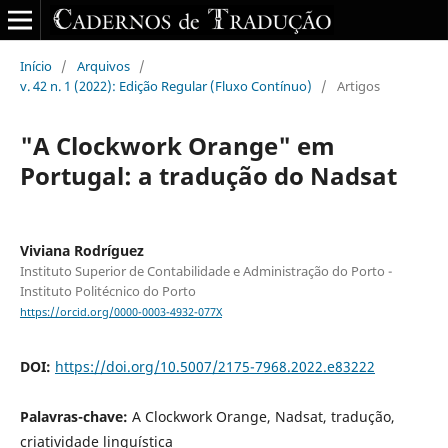
Início
/
Arquivos
/
v. 42 n. 1 (2022): Edição Regular (Fluxo Contínuo)
/
Artigos
"A Clockwork Orange" em
Portugal: a tradução do Nadsat
Viviana Rodríguez
Instituto Superior de Contabilidade e Administração do Porto -
Instituto Politécnico do Porto
https://orcid.org/0000-0003-4932-077X
DOI:
https://doi.org/10.5007/2175-7968.2022.e83222
Palavras-chave:
A Clockwork Orange, Nadsat, tradução,
criatividade linguística