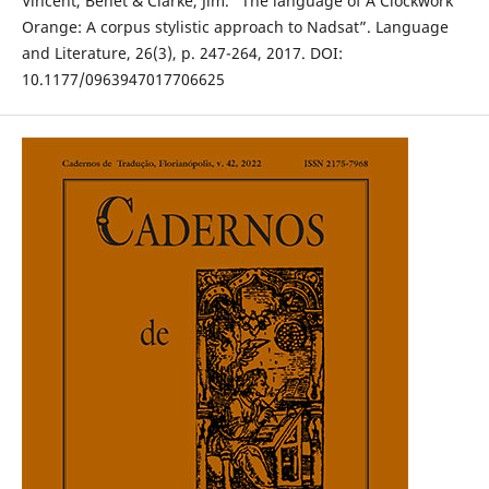
Vincent, Benet & Clarke, Jim. “The language of A Clockwork
Orange: A corpus stylistic approach to Nadsat”. Language
and Literature, 26(3), p. 247-264, 2017. DOI:
10.1177/0963947017706625