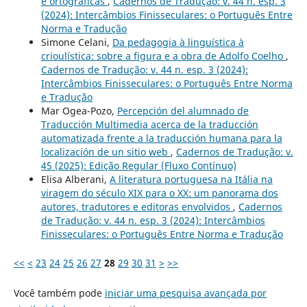
e ortográficas
,
Cadernos de Tradução: v. 44 n. esp. 3
(2024): Intercâmbios Finisseculares: o Português Entre
Norma e Tradução
Simone Celani,
Da pedagogia à linguística à
crioulística: sobre a figura e a obra de Adolfo Coelho
,
Cadernos de Tradução: v. 44 n. esp. 3 (2024):
Intercâmbios Finisseculares: o Português Entre Norma
e Tradução
Mar Ogea-Pozo,
Percepción del alumnado de
Traducción Multimedia acerca de la traducción
automatizada frente a la traducción humana para la
localización de un sitio web
,
Cadernos de Tradução: v.
45 (2025): Edição Regular (Fluxo Contínuo)
Elisa Alberani,
A literatura portuguesa na Itália na
viragem do século XIX para o XX: um panorama dos
autores, tradutores e editoras envolvidos
,
Cadernos
de Tradução: v. 44 n. esp. 3 (2024): Intercâmbios
Finisseculares: o Português Entre Norma e Tradução
<<
<
23
24
25
26
27
28
29
30
31
>
>>
Você também pode
iniciar uma pesquisa avançada por