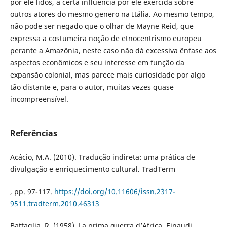
por ele lidos, a certa influencia por ele exercida sobre
outros atores do mesmo genero na Itália. Ao mesmo tempo,
não pode ser negado que o olhar de Mayne Reid, que
expressa a costumeira noção de etnocentrismo europeu
perante a Amazônia, neste caso não dá excessiva ênfase aos
aspectos econômicos e seu interesse em função da
expansão colonial, mas parece mais curiosidade por algo
tão distante e, para o autor, muitas vezes quase
incompreensível.
Referências
Acácio, M.A. (2010). Tradução indireta: uma prática de
divulgação e enriquecimento cultural. TradTerm
, pp. 97-117.
https://doi.org/10.11606/issn.2317-
9511.tradterm.2010.46313
Battaglia, R. (1958). La prima guerra d’Africa. Einaudi.