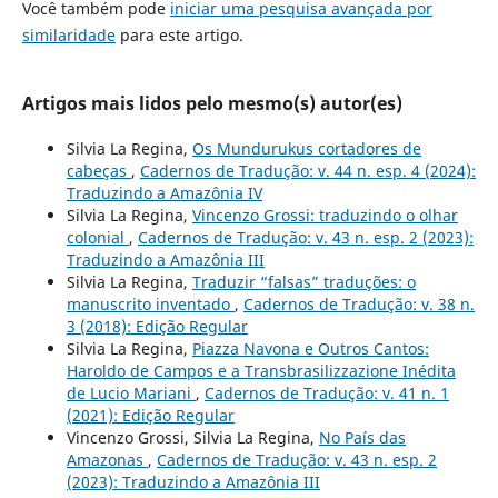
Você também pode
iniciar uma pesquisa avançada por
similaridade
para este artigo.
Artigos mais lidos pelo mesmo(s) autor(es)
Silvia La Regina,
Os Mundurukus cortadores de
cabeças
,
Cadernos de Tradução: v. 44 n. esp. 4 (2024):
Traduzindo a Amazônia IV
Silvia La Regina,
Vincenzo Grossi: traduzindo o olhar
colonial
,
Cadernos de Tradução: v. 43 n. esp. 2 (2023):
Traduzindo a Amazônia III
Silvia La Regina,
Traduzir “falsas” traduções: o
manuscrito inventado
,
Cadernos de Tradução: v. 38 n.
3 (2018): Edição Regular
Silvia La Regina,
Piazza Navona e Outros Cantos:
Haroldo de Campos e a Transbrasilizzazione Inédita
de Lucio Mariani
,
Cadernos de Tradução: v. 41 n. 1
(2021): Edição Regular
Vincenzo Grossi, Silvia La Regina,
No País das
Amazonas
,
Cadernos de Tradução: v. 43 n. esp. 2
(2023): Traduzindo a Amazônia III