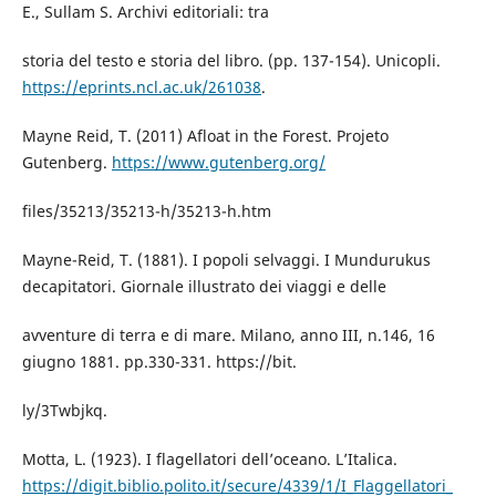
E., Sullam S. Archivi editoriali: tra
storia del testo e storia del libro. (pp. 137-154). Unicopli.
https://eprints.ncl.ac.uk/261038
.
Mayne Reid, T. (2011) Afloat in the Forest. Projeto
Gutenberg.
https://www.gutenberg.org/
files/35213/35213-h/35213-h.htm
Mayne-Reid, T. (1881). I popoli selvaggi. I Mundurukus
decapitatori. Giornale illustrato dei viaggi e delle
avventure di terra e di mare. Milano, anno III, n.146, 16
giugno 1881. pp.330-331. https://bit.
ly/3Twbjkq.
Motta, L. (1923). I flagellatori dell’oceano. L’Italica.
https://digit.biblio.polito.it/secure/4339/1/I_Flaggellatori_