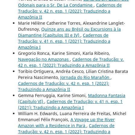
Odonais para o Sr. De La Condamine
,
Cadernos de
Tradução: v. 42 n. esp. 1 (2022): Traduzindo a
Amazônia II
Marie Hélène Catherine Torres, Alexandrine Langlet-
Dufresnoy,
Quinze ans au Brésil ou Excursions à la
Diamantine (Capítulos III e IV)
,
Cadernos de
Tradução: v. 41 n. esp. 1 (2021): Traduzindo a
Amazônia I
Gregorio Ronca, Karine Simoni, Karla Ribeiro,
Navegação no Amazonas
,
Cadernos de Tradução: v.
42 n. esp. 1 (2022): Traduzindo a Amazônia II
Toribio Ortiguera, Andréa Cesco, Lilian Cristina Barata
Pereira Nascimento,
Jornada do Rio Marañón
,
Cadernos de Tradução: v. 42 n. esp. 1 (2022):
Traduzindo a Amazônia II
Gemma Ferruggia, Karine Simoni,
Madonna Fantasia
(Capítulo VI)
,
Cadernos de Tradução: v. 41 n. esp. 1
(2021): Traduzindo a Amazônia I
William H. Edwards, Luana Ferreira de Freitas, Michel
Emmanuel Félix François,
A Voyage up the River
Amazon with a Residence in Pará
,
Cadernos de
Tradução: v. 42 n. esp. 1 (2022): Traduzindo a