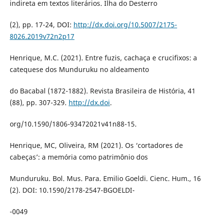
indireta em textos literários. Ilha do Desterro
(2), pp. 17-24, DOI:
http://dx.doi.org/10.5007/2175-
8026.2019v72n2p17
Henrique, M.C. (2021). Entre fuzis, cachaça e crucifixos: a
catequese dos Munduruku no aldeamento
do Bacabal (1872-1882). Revista Brasileira de História, 41
(88), pp. 307-329.
http://dx.doi
.
org/10.1590/1806-93472021v41n88-15.
Henrique, MC, Oliveira, RM (2021). Os ‘cortadores de
cabeças’: a memória como patrimônio dos
Munduruku. Bol. Mus. Para. Emilio Goeldi. Cienc. Hum., 16
(2). DOI: 10.1590/2178-2547-BGOELDI-
-0049