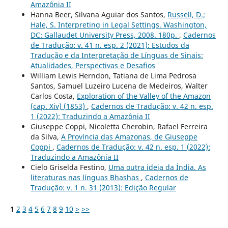
Amazônia II
Hanna Beer, Silvana Aguiar dos Santos,
Russell, D.;
Hale, S. Interpreting in Legal Settings. Washington,
DC: Gallaudet University Press, 2008. 180p.
,
Cadernos
de Tradução: v. 41 n. esp. 2 (2021): Estudos da
Tradução e da Interpretação de Línguas de Sinais:
Atualidades, Perspectivas e Desafios
William Lewis Herndon, Tatiana de Lima Pedrosa
Santos, Samuel Luzeiro Lucena de Medeiros, Walter
Carlos Costa,
Exploration of the Valley of the Amazon
(cap. Xiv) (1853)
,
Cadernos de Tradução: v. 42 n. esp.
1 (2022): Traduzindo a Amazônia II
Giuseppe Coppi, Nicoletta Cherobin, Rafael Ferreira
da Silva,
A Província das Amazonas, de Giuseppe
Coppi
,
Cadernos de Tradução: v. 42 n. esp. 1 (2022):
Traduzindo a Amazônia II
Cielo Griselda Festino,
Uma outra ideia da Índia. As
literaturas nas línguas Bhashas
,
Cadernos de
Tradução: v. 1 n. 31 (2013): Edição Regular
1
2
3
4
5
6
7
8
9
10
>
>>