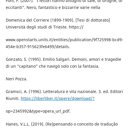
Foni, F. (2007). “I lettori hanno bisogno di sale, di droghe, di
eccitanti”. Nero, fantastico e bizzarrie varie nella
Domenica del Corriere (1899-1909). [Tesi di dottorato]
Università degli studi di Trieste. https://
www.openstarts.units.it/entities/publication/9f725998-bcd9-
454e-b357-915623fe6499/details.
Gonzato, S. (1995). Emilio Salgari. Demoni, amori e tragedie
di un “capitano” che navigò solo con la fantasia.
Neri Pozza.
Gramsci, A. (1996). Letteratura e vita nazionale. 3. ed. Editori
Riuniti.
https://liberliber.it/opere/download/?
op=2345992&type=opera_url_pdf.
Hanes, V.L.L. (2019). (Re)pensando o conceito de tradução