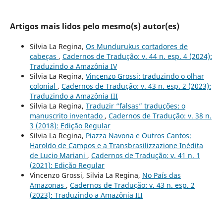
Artigos mais lidos pelo mesmo(s) autor(es)
Silvia La Regina,
Os Mundurukus cortadores de
cabeças
,
Cadernos de Tradução: v. 44 n. esp. 4 (2024):
Traduzindo a Amazônia IV
Silvia La Regina,
Vincenzo Grossi: traduzindo o olhar
colonial
,
Cadernos de Tradução: v. 43 n. esp. 2 (2023):
Traduzindo a Amazônia III
Silvia La Regina,
Traduzir “falsas” traduções: o
manuscrito inventado
,
Cadernos de Tradução: v. 38 n.
3 (2018): Edição Regular
Silvia La Regina,
Piazza Navona e Outros Cantos:
Haroldo de Campos e a Transbrasilizzazione Inédita
de Lucio Mariani
,
Cadernos de Tradução: v. 41 n. 1
(2021): Edição Regular
Vincenzo Grossi, Silvia La Regina,
No País das
Amazonas
,
Cadernos de Tradução: v. 43 n. esp. 2
(2023): Traduzindo a Amazônia III