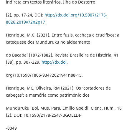
indireta em textos literários. Ilha do Desterro
(2), pp. 17-24, DOI:
http://dx.doi.org/10.5007/2175-
8026.2019v72n2p17
Henrique, M.C. (2021). Entre fuzis, cachaça e crucifixos: a
catequese dos Munduruku no aldeamento
do Bacabal (1872-1882). Revista Brasileira de História, 41
(88), pp. 307-329.
http://dx.doi
.
org/10.1590/1806-93472021v41n88-15.
Henrique, MC, Oliveira, RM (2021). Os ‘cortadores de
cabeças’: a memória como patrimônio dos
Munduruku. Bol. Mus. Para. Emilio Goeldi. Cienc. Hum., 16
(2). DOI: 10.1590/2178-2547-BGOELDI-
-0049