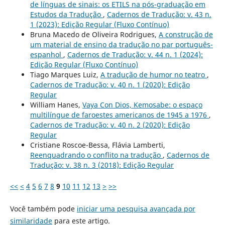
de línguas de sinais: os ETILS na pós-graduação em
Estudos da Tradução
,
Cadernos de Tradução: v. 43 n.
1 (2023): Edição Regular (Fluxo Contínuo)
Bruna Macedo de Oliveira Rodrigues,
A construção de
um material de ensino da tradução no par português-
espanhol
,
Cadernos de Tradução: v. 44 n. 1 (2024):
Edição Regular (Fluxo Contínuo)
Tiago Marques Luiz,
A tradução de humor no teatro
,
Cadernos de Tradução: v. 40 n. 1 (2020): Edição
Regular
William Hanes,
Vaya Con Dios, Kemosabe: o espaço
multilíngue de faroestes americanos de 1945 a 1976
,
Cadernos de Tradução: v. 40 n. 2 (2020): Edição
Regular
Cristiane Roscoe-Bessa, Flávia Lamberti,
Reenquadrando o conflito na tradução
,
Cadernos de
Tradução: v. 38 n. 3 (2018): Edição Regular
<<
<
4
5
6
7
8
9
10
11
12
13
>
>>
Você também pode
iniciar uma pesquisa avançada por
similaridade
para este artigo.