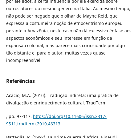
por ele lidos, a certa influencia por ele exercida sobre
outros atores do mesmo genero na Itália. Ao mesmo tempo,
não pode ser negado que o olhar de Mayne Reid, que
expressa a costumeira noção de etnocentrismo europeu
perante a Amazônia, neste caso não dá excessiva ênfase aos
aspectos econômicos e seu interesse em função da
expansão colonial, mas parece mais curiosidade por algo
tão distante e, para o autor, muitas vezes quase
incompreensível.
Referências
Acácio, M.A. (2010). Tradução indireta: uma prática de
divulgação e enriquecimento cultural. TradTerm
, pp. 97-117.
https://doi.org/10.11606/issn.2317-
9511.tradterm.2010.46313
Battaglia, R. (1958). La prima guerra d’Africa. Einaudi.