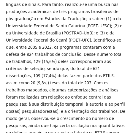
línguas de sinais. Para tanto, realizou-se uma busca nas
produções acadêmicas de três programas brasileiros de
pós-graduação em Estudos da Tradução, a saber: (1) o da
Universidade Federal de Santa Catarina (PGET-UFSC); (2) o
da Universidade de Brasília (POSTRAD-UnB); e (3) o da
Universidade Federal do Ceará (POET-UFC). Identificou-se
que, entre 2005 e 2022, os programas contaram com a
defesa de 824 trabalhos de conclusão. Desse número total
de trabalhos, 129 (15,6%) deles corresponderam aos
critérios de seleção, sendo que, do total de 621
dissertações, 109 (17,4%) delas fazem parte dos ETILS,
assim como 20 (9,8%) teses do total de 203. Com os
trabalhos mapeados, algumas categorizações e análises
foram realizadas em relação: ao enfoque central das
pesquisas; à sua distribuição temporal; à autoria e ao perfil
dos(as) pesquisadores(as); e a orientação dos trabalhos. De
modo geral, observou-se o crescimento do número de
pesquisas, ainda que haja certa oscilação nos quantitativos
de defesas anuais, o que atesta o fato de os ETILS serem,