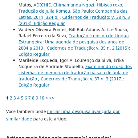
Matos,
ADICHIE, Chimamanda Ngozi. Hibisco roxo.
Tradução de Julia Romeu. São Paulo: Companhia das
Letras, 2011, 324 p.
,
Cadernos de Tradução: v. 38 n. 3
(2018): Edição Regular
Valdecy Oliveira Pontes, Bill Bob Adonis A. L. e Sousa,
Rafael Ferreira da Silva,
Tradução e ensino de Língua
Estrangeira: Uma agenda de pesquisa dos anos de
2004 a 2013
,
Cadernos de Tradução: v. 35 n. 2 (2015):
Edição Regular
Marileide Esqueda, Igor A. Lourenço da Silva, Érika
Nogueira de Andrade Stupiello,
Examinando o uso dos
sistemas de memória de tradução na sala de aula de
tradução
,
Cadernos de Tradução: v. 37 n. 3 (2017):
Edição Regular
1
2
3
4
5
6
7
8
9
10
>
>>
Você também pode
iniciar uma pesquisa avançada por
similaridade
para este artigo.