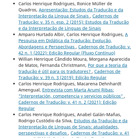
Carlos Henrique Rodrigues, Ronice Müller de
Quadros,
Apresentação: Estudos da Tradução e da
Interpretação da Língua de Sinais
,
Cadernos de
Tradução: v. 35 n. esp. 2 (2015): Estudos da Tradução
e da Interpretação de Línguas de Sinais
Amparo Hurtado Albir, Carlos Henrique Rodrigues,
A
Pesquisa em Didática da Tradução: Evolução,
Abordagens e Perspectivas
,
Cadernos de Tradução: v.
42 n. 1 (2022): Edição Regular (Fluxo Contínuo)
Willian Henrique Cândido Moura, Morgana Aparecida
de Matos, Fernanda Christmann,
Por que a teoria da
tradução é útil para os tradutores?
,
Cadernos de
Tradução: v. 39 n. 3 (2019): Edição Regular
Carlos Henrique Rodrigues, Macarena Dehnhardt
Amengual,
Entrevista com Marta Arumí Ribas:
"Interpretación, competencia y servicios públicos”
,
Cadernos de Tradução: v. 41 n. 2 (2021): Edição
Regular
Carlos Henrique Rodrigues, Anabel Galán-Mañas,
Rodrigo Custódio da Silva,
Estudos da Tradução e da
Interpretação de Línguas de Sinais: atualidades,
perspectivas e desafios
,
Cadernos de Tradução: v. 41