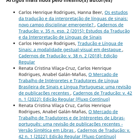
Artigos mais lidos pelo mesmo(s) autor(es)
Carlos Henrique Rodrigues, Hanna Beer,
Os estudos
da tradução e da interpretação de línguas de sinais:
novo campo disciplinar emergente?
,
Cadernos de
Tradução: v. 35 n. esp. 2 (2015): Estudos da Tradução
e da Interpretação de Línguas de Sinais
Carlos Henrique Rodrigues,
Tradução e Língua de
Sinais: a modalidade gestual-visual em destaque
,
Cadernos de Tradução: v. 38 n. 2 (2018): Edição
Regular
Renata Cristina Vilaça-Cruz, Carlos Henrique
Rodrigues, Anabel Galán-Mañas,
O Mercado de
Trabalho de Intérpretes e Tradutores de Língua
Brasileira de Sinais e Língua Portuguesa: uma revisão
de publicações recentes
,
Cadernos de Tradução: v. 42
n. 1 (2022): Edição Regular (Fluxo Contínuo)
Renata Cristina Vilaça Cruz, Carlos Henrique
Rodrigues, Anabel Galán-Mañas,
O Mercado de
Trabalho de Tradutores e de Intérpretes de Libras-
português: uma revisão de publicações recentes -
Versão Sintética em Libras
,
Cadernos de Tradução: v.
42 n. 1 (2022): Edição Regular (Fluxo Contínuo)