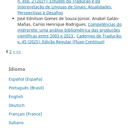
n. esp. 2 (2021): Estudos da Tradução e da
Interpretação de Línguas de Sinais: Atualidades,
Perspectivas e Desafios
José Ednilson Gomes de Souza-Júnior, Anabel Galán-
Mañas, Carlos Henrique Rodrigues,
Competências do
intérprete: uma análise bibliométrica das produções
científicas entre 2003 e 2023
,
Cadernos de Tradução:
v. 45 (2025): Edição Regular (Fluxo Contínuo)
1
2
>
>>
Idioma
Español (España)
Português (Brasil)
English
Deutsch
Français (France)
Italiano