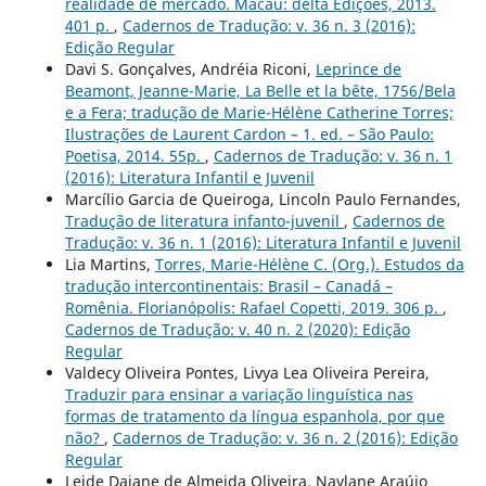
realidade de mercado. Macau: delta Edições, 2013.
401 p.
,
Cadernos de Tradução: v. 36 n. 3 (2016):
Edição Regular
Davi S. Gonçalves, Andréia Riconi,
Leprince de
Beamont, Jeanne-Marie, La Belle et la bête, 1756/Bela
e a Fera; tradução de Marie-Hélène Catherine Torres;
Ilustrações de Laurent Cardon – 1. ed. – São Paulo:
Poetisa, 2014. 55p.
,
Cadernos de Tradução: v. 36 n. 1
(2016): Literatura Infantil e Juvenil
Marcílio Garcia de Queiroga, Lincoln Paulo Fernandes,
Tradução de literatura infanto-juvenil
,
Cadernos de
Tradução: v. 36 n. 1 (2016): Literatura Infantil e Juvenil
Lia Martins,
Torres, Marie-Hélène C. (Org.). Estudos da
tradução intercontinentais: Brasil – Canadá –
Romênia. Florianópolis: Rafael Copetti, 2019. 306 p.
,
Cadernos de Tradução: v. 40 n. 2 (2020): Edição
Regular
Valdecy Oliveira Pontes, Livya Lea Oliveira Pereira,
Traduzir para ensinar a variação linguística nas
formas de tratamento da língua espanhola, por que
não?
,
Cadernos de Tradução: v. 36 n. 2 (2016): Edição
Regular
Leide Daiane de Almeida Oliveira, Naylane Araújo