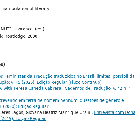
 manipulation of literary
VENUTI, Lawrence. (ed.).
k: Routledge, 2000.
s)
s Feministas da Tradução traduzidos no Brasil: limites, possibilid
ção: v. 45 (2025): Edição Regular (Fluxo Contínuo)
ew with Teresa Caneda Cabrera
,
Cadernos de Tradução: v. 42 n. 1
crevendo em terra de homem nenhum: questões de gênero e
1 (2020): Edição Regular
 Ceres Lagos, Giovana Beatriz Manrique Ursini,
Entrevista com Don
 (2019): Edição Regular