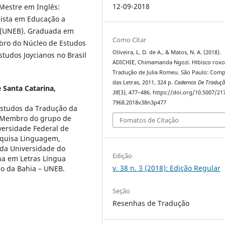
12-09-2018
 Mestre em Inglês:
alista em Educação a
a (UNEB). Graduada em
Como Citar
mbro do Núcleo de Estudos
Oliveira, L. D. de A., & Matos, N. A. (2018).
tudos Joycianos no Brasil
ADICHIE, Chimamanda Ngozi. Hibisco roxo
Tradução de Julia Romeu. São Paulo: Com
das Letras, 2011, 324 p.
Cadernos De Traduç
 Santa Catarina,
38
(3), 477–486. https://doi.org/10.5007/21
7968.2018v38n3p477
studos da Tradução da
; Membro do grupo de
Fomatos de Citação
iversidade Federal de
squisa Linguagem,
 da Universidade do
Edição
na em Letras Língua
v. 38 n. 3 (2018): Edição Regular
do da Bahia – UNEB.
Seção
Resenhas de Tradução