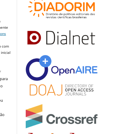
a
mente
mons
o com
inicial
r
 para
do
ou
ção