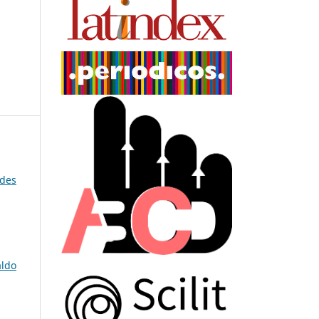
ades
aldo