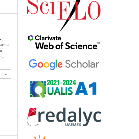
.
panhia
ão
,
75-