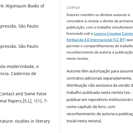
k: Algonquin Books of
Licença
Autores mantêm os direitos autorais e
concedem à revista o direito de primeir
mpressão. São Paulo:
publicação, com o trabalho simultanea
licenciado sob a
Licença Creative Com
Atribuição 4.0 Internacional (CC BY)
que
permite o compartilhamento do trabalh
mpressão. São Paulo:
reconhecimento da autoria e publicação 
nesta revista.
pós-modernidade, o
Autores têm autorização para assumi
ência. Cadernos de
contratos adicionais separadamente,
distribuição não exclusiva da versão 
trabalho publicada nesta revista (ex.:
 Contact and Some False
publicar em repositório institucional 
al Papers,[S.L], 1(1), 7-
como capítulo de livro, com
reconhecimento de autoria e publica
inicial nesta revista).
ature: studies in literary