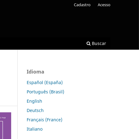
Cadastro
Acesso
Buscar
Idioma
Español (España)
Português (Brasil)
English
Deutsch
Français (France)
Italiano