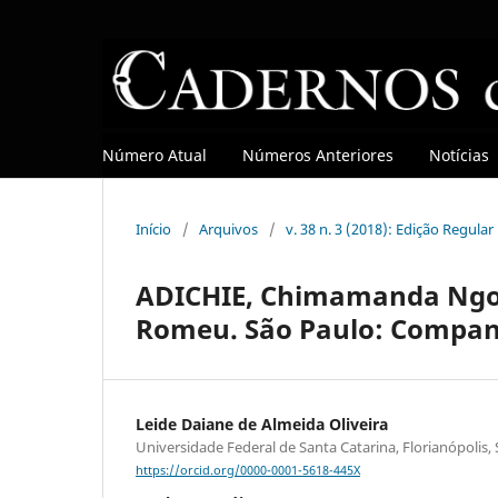
Número Atual
Números Anteriores
Notícias
Início
/
Arquivos
/
v. 38 n. 3 (2018): Edição Regular
ADICHIE, Chimamanda Ngozi
Romeu. São Paulo: Companhi
Leide Daiane de Almeida Oliveira
Universidade Federal de Santa Catarina, Florianópolis,
https://orcid.org/0000-0001-5618-445X