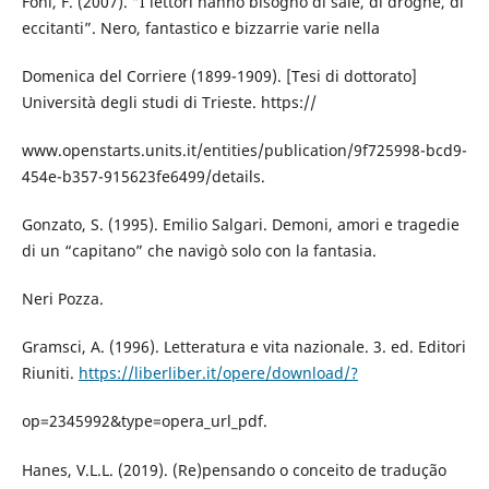
Foni, F. (2007). “I lettori hanno bisogno di sale, di droghe, di
eccitanti”. Nero, fantastico e bizzarrie varie nella
Domenica del Corriere (1899-1909). [Tesi di dottorato]
Università degli studi di Trieste. https://
www.openstarts.units.it/entities/publication/9f725998-bcd9-
454e-b357-915623fe6499/details.
Gonzato, S. (1995). Emilio Salgari. Demoni, amori e tragedie
di un “capitano” che navigò solo con la fantasia.
Neri Pozza.
Gramsci, A. (1996). Letteratura e vita nazionale. 3. ed. Editori
Riuniti.
https://liberliber.it/opere/download/?
op=2345992&type=opera_url_pdf.
Hanes, V.L.L. (2019). (Re)pensando o conceito de tradução