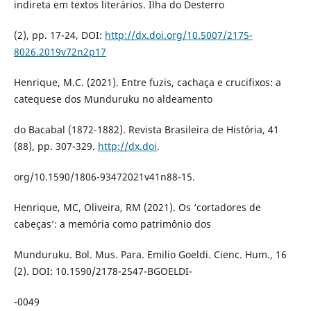
indireta em textos literários. Ilha do Desterro
(2), pp. 17-24, DOI:
http://dx.doi.org/10.5007/2175-
8026.2019v72n2p17
Henrique, M.C. (2021). Entre fuzis, cachaça e crucifixos: a
catequese dos Munduruku no aldeamento
do Bacabal (1872-1882). Revista Brasileira de História, 41
(88), pp. 307-329.
http://dx.doi
.
org/10.1590/1806-93472021v41n88-15.
Henrique, MC, Oliveira, RM (2021). Os ‘cortadores de
cabeças’: a memória como patrimônio dos
Munduruku. Bol. Mus. Para. Emilio Goeldi. Cienc. Hum., 16
(2). DOI: 10.1590/2178-2547-BGOELDI-
-0049