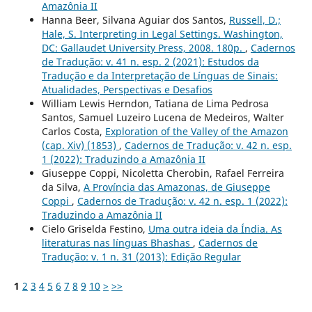
Amazônia II
Hanna Beer, Silvana Aguiar dos Santos,
Russell, D.;
Hale, S. Interpreting in Legal Settings. Washington,
DC: Gallaudet University Press, 2008. 180p.
,
Cadernos
de Tradução: v. 41 n. esp. 2 (2021): Estudos da
Tradução e da Interpretação de Línguas de Sinais:
Atualidades, Perspectivas e Desafios
William Lewis Herndon, Tatiana de Lima Pedrosa
Santos, Samuel Luzeiro Lucena de Medeiros, Walter
Carlos Costa,
Exploration of the Valley of the Amazon
(cap. Xiv) (1853)
,
Cadernos de Tradução: v. 42 n. esp.
1 (2022): Traduzindo a Amazônia II
Giuseppe Coppi, Nicoletta Cherobin, Rafael Ferreira
da Silva,
A Província das Amazonas, de Giuseppe
Coppi
,
Cadernos de Tradução: v. 42 n. esp. 1 (2022):
Traduzindo a Amazônia II
Cielo Griselda Festino,
Uma outra ideia da Índia. As
literaturas nas línguas Bhashas
,
Cadernos de
Tradução: v. 1 n. 31 (2013): Edição Regular
1
2
3
4
5
6
7
8
9
10
>
>>