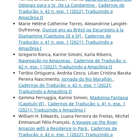
Odonais para o Sr. De La Condamine
,
Cadernos de
Tradução: v. 42 n. esp. 1 (2022): Traduzindo a
Amazônia II
Marie Hélène Catherine Torres, Alexandrine Langlet-
Dufresnoy,
Quinze ans au Brésil ou Excursions à la
Diamantine (Capítulos III e IV)
,
Cadernos de
Tradução: v. 41 n. esp. 1 (2021): Traduzindo a
Amazônia I
Gregorio Ronca, Karine Simoni, Karla Ribeiro,
Navegação no Amazonas
,
Cadernos de Tradução: v.
42 n. esp. 1 (2022): Traduzindo a Amazônia II
Toribio Ortiguera, Andréa Cesco, Lilian Cristina Barata
Pereira Nascimento,
Jornada do Rio Marañón
,
Cadernos de Tradução: v. 42 n. esp. 1 (2022):
Traduzindo a Amazônia II
Gemma Ferruggia, Karine Simoni,
Madonna Fantasia
(Capítulo VI)
,
Cadernos de Tradução: v. 41 n. esp. 1
(2021): Traduzindo a Amazônia I
William H. Edwards, Luana Ferreira de Freitas, Michel
Emmanuel Félix François,
A Voyage up the River
Amazon with a Residence in Pará
,
Cadernos de
Tradução: v. 42 n. esp. 1 (2022): Traduzindo a