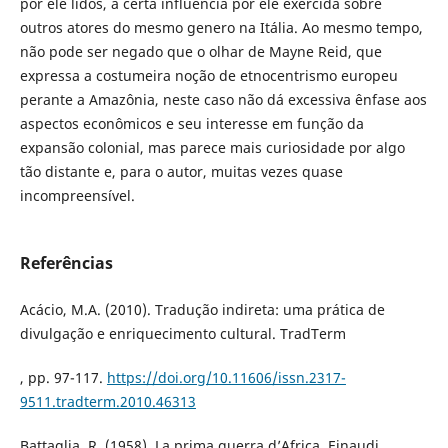
por ele lidos, a certa influencia por ele exercida sobre
outros atores do mesmo genero na Itália. Ao mesmo tempo,
não pode ser negado que o olhar de Mayne Reid, que
expressa a costumeira noção de etnocentrismo europeu
perante a Amazônia, neste caso não dá excessiva ênfase aos
aspectos econômicos e seu interesse em função da
expansão colonial, mas parece mais curiosidade por algo
tão distante e, para o autor, muitas vezes quase
incompreensível.
Referências
Acácio, M.A. (2010). Tradução indireta: uma prática de
divulgação e enriquecimento cultural. TradTerm
, pp. 97-117.
https://doi.org/10.11606/issn.2317-
9511.tradterm.2010.46313
Battaglia, R. (1958). La prima guerra d’Africa. Einaudi.