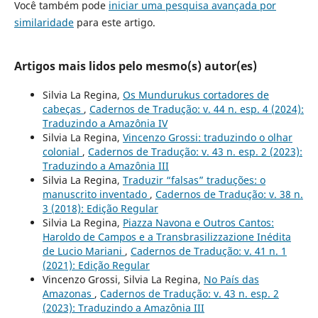
Você também pode
iniciar uma pesquisa avançada por
similaridade
para este artigo.
Artigos mais lidos pelo mesmo(s) autor(es)
Silvia La Regina,
Os Mundurukus cortadores de
cabeças
,
Cadernos de Tradução: v. 44 n. esp. 4 (2024):
Traduzindo a Amazônia IV
Silvia La Regina,
Vincenzo Grossi: traduzindo o olhar
colonial
,
Cadernos de Tradução: v. 43 n. esp. 2 (2023):
Traduzindo a Amazônia III
Silvia La Regina,
Traduzir “falsas” traduções: o
manuscrito inventado
,
Cadernos de Tradução: v. 38 n.
3 (2018): Edição Regular
Silvia La Regina,
Piazza Navona e Outros Cantos:
Haroldo de Campos e a Transbrasilizzazione Inédita
de Lucio Mariani
,
Cadernos de Tradução: v. 41 n. 1
(2021): Edição Regular
Vincenzo Grossi, Silvia La Regina,
No País das
Amazonas
,
Cadernos de Tradução: v. 43 n. esp. 2
(2023): Traduzindo a Amazônia III