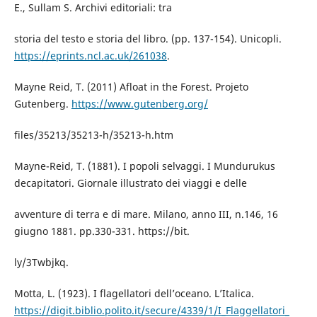
E., Sullam S. Archivi editoriali: tra
storia del testo e storia del libro. (pp. 137-154). Unicopli.
https://eprints.ncl.ac.uk/261038
.
Mayne Reid, T. (2011) Afloat in the Forest. Projeto
Gutenberg.
https://www.gutenberg.org/
files/35213/35213-h/35213-h.htm
Mayne-Reid, T. (1881). I popoli selvaggi. I Mundurukus
decapitatori. Giornale illustrato dei viaggi e delle
avventure di terra e di mare. Milano, anno III, n.146, 16
giugno 1881. pp.330-331. https://bit.
ly/3Twbjkq.
Motta, L. (1923). I flagellatori dell’oceano. L’Italica.
https://digit.biblio.polito.it/secure/4339/1/I_Flaggellatori_