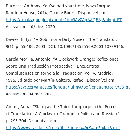
Burgess, Anthony. You’ve had your time. Nova Iorque:
Random House, 2014. Google Books. Disponível em:
https://books.google.pt/books?id=9AvZAgAAQBAJ&hl=pt-PT
.
Acesso em: 10/ dez. 2020.
Davies, Eirlys. “A Goblin or a Dirty Nose?” The Translator.
9(1), p. 65-100, 2003. DOI: 10.1080/13556509.2003.10799146.
García Morilla, Antonio. “A Clockwork Orange: Reflexiones
Sobre Una Traducción Prospectiva”. Encuentros
Complutenses en torno a la Traducción: Vol. V, Madrid,
1995. Editado por Martín-Gaitero, Rafael. Disponível em:
https://cvc.cervantes.es/lengua/iulmyt/pdf/encuentros_v/38_ga
Acesso em: 04 mar. 2021.
Ginter, Anna. “Slang as the Third Language in the Process
of Translation: A Clockwork Orange in Polish and Russian”.
p. 295-304. Disponível em:
https://www.rastko.rs/cms/files/books/49c941e3a4ac8.pdf
.