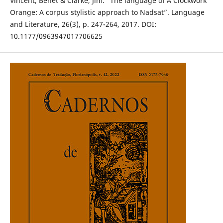
Vincent, Benet & Clarke, Jim. “The language of A Clockwork
Orange: A corpus stylistic approach to Nadsat”. Language
and Literature, 26(3), p. 247-264, 2017. DOI:
10.1177/0963947017706625