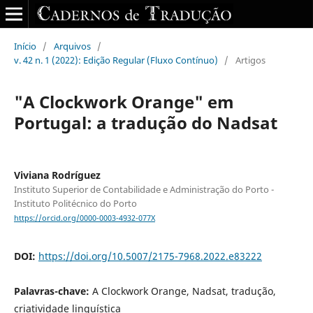
Início
/
Arquivos
/
v. 42 n. 1 (2022): Edição Regular (Fluxo Contínuo)
/
Artigos
"A Clockwork Orange" em
Portugal: a tradução do Nadsat
Viviana Rodríguez
Instituto Superior de Contabilidade e Administração do Porto -
Instituto Politécnico do Porto
https://orcid.org/0000-0003-4932-077X
DOI:
https://doi.org/10.5007/2175-7968.2022.e83222
Palavras-chave:
A Clockwork Orange, Nadsat, tradução,
criatividade linguística