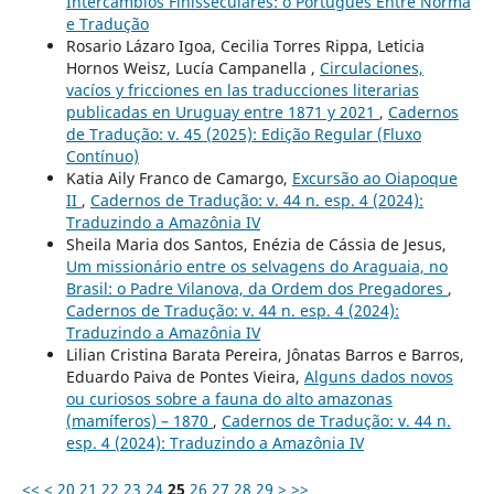
Intercâmbios Finisseculares: o Português Entre Norma
e Tradução
Rosario Lázaro Igoa, Cecilia Torres Rippa, Leticia
Hornos Weisz, Lucía Campanella ,
Circulaciones,
vacíos y fricciones en las traducciones literarias
publicadas en Uruguay entre 1871 y 2021
,
Cadernos
de Tradução: v. 45 (2025): Edição Regular (Fluxo
Contínuo)
Katia Aily Franco de Camargo,
Excursão ao Oiapoque
II
,
Cadernos de Tradução: v. 44 n. esp. 4 (2024):
Traduzindo a Amazônia IV
Sheila Maria dos Santos, Enézia de Cássia de Jesus,
Um missionário entre os selvagens do Araguaia, no
Brasil: o Padre Vilanova, da Ordem dos Pregadores
,
Cadernos de Tradução: v. 44 n. esp. 4 (2024):
Traduzindo a Amazônia IV
Lilian Cristina Barata Pereira, Jônatas Barros e Barros,
Eduardo Paiva de Pontes Vieira,
Alguns dados novos
ou curiosos sobre a fauna do alto amazonas
(mamíferos) – 1870
,
Cadernos de Tradução: v. 44 n.
esp. 4 (2024): Traduzindo a Amazônia IV
<<
<
20
21
22
23
24
25
26
27
28
29
>
>>