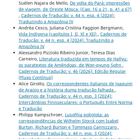
Suélen Najara de Mello,
De volta do Pará: impressões
de viagem, de Oreste Mosca. (Cap. 16 a 21, p. 41 a 67)
,
Cadernos de Tradução: v. 44 n. esp. 4 (2024):
Traduzindo a Amazônia IV
Andréa Cesco, Juliana Cristina Faggion Bergmann,
Vida Indígena (capítulos I, II, XI e XII)
,
Cadernos de
Tradução: v. 44 n. esp. 4 (2024): Traduzindo a
Amazônia IV
Alexsandro Pizziolo Ribeiro Junior, Teresa Dias
Carneiro,
Literatura traduzida em tempos de Hallyu:
os paratextos de Amêndoas, de Won-pyung Sohn
,
Cadernos de Tradução: v. 46 (2026): Edição Regular
(Fluxo Contínuo)
Alice Girotto,
Os correspondentes italianos de Joaquim
de Araújo e a história duma tradução falhada
,
Cadernos de Tradução: v. 44 n. esp. 3 (2024):
Intercâmbios Finisseculares: o Português Entre Norma
e Tradução
Philipp Kampschroer,
Lusofilia poliglota: as
correspondências de Wilhelm Storck com Isabel
Burton, Richard Burton e Tommaso Cannizzaro
,
Cadernos de Tradução: v. 44 n. esp. 3 (2024):