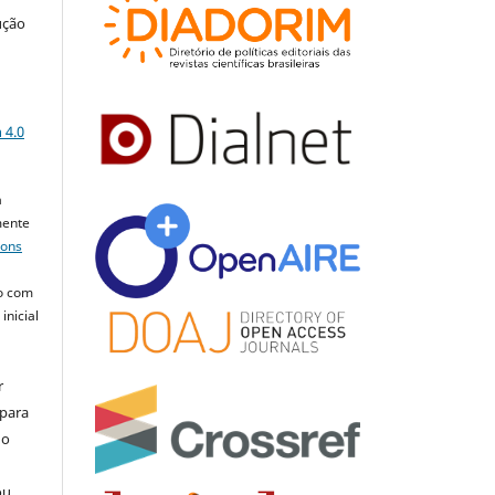
ução
a
 4.0
a
mente
mons
o com
inicial
r
 para
do
ou