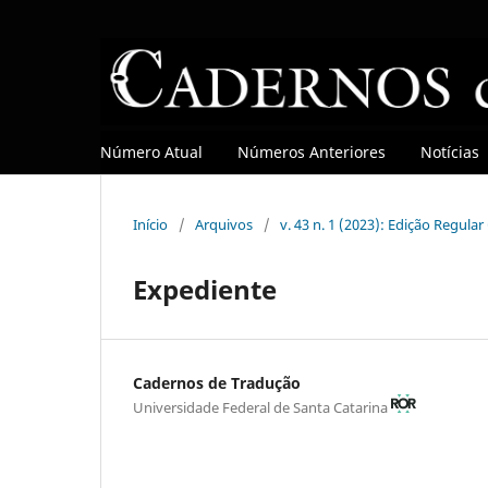
Número Atual
Números Anteriores
Notícias
Início
/
Arquivos
/
v. 43 n. 1 (2023): Edição Regula
Expediente
Cadernos de Tradução
Universidade Federal de Santa Catarina