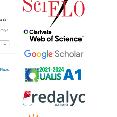
os De
ucao/a
(Fluxo