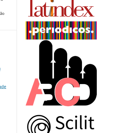
ção
)
dade